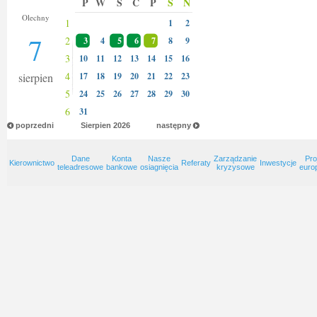
P
W
Ś
C
P
S
N
Donaty
Olechny
1
1
2
7
2
3
4
5
6
7
8
9
3
10
11
12
13
14
15
16
4
sierpien
17
18
19
20
21
22
23
5
24
25
26
27
28
29
30
6
31
poprzedni
Sierpien
2026
następny
Dane
Konta
Nasze
Zarządzanie
Pro
Kierownictwo
Referaty
Inwestycje
teleadresowe
bankowe
osiagnięcia
kryzysowe
euro