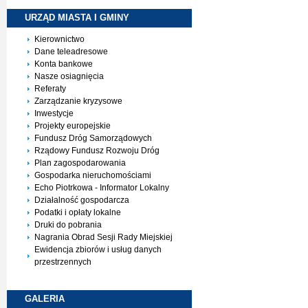
URZĄD MIASTA I
GMINY
Kierownictwo
Dane teleadresowe
Konta bankowe
Nasze osiagnięcia
Referaty
Zarządzanie kryzysowe
Inwestycje
Projekty europejskie
Fundusz Dróg Samorządowych
Rządowy Fundusz Rozwoju Dróg
Plan zagospodarowania
Gospodarka nieruchomościami
Echo Piotrkowa - Informator Lokalny
Działalność gospodarcza
Podatki i opłaty lokalne
Druki do pobrania
Nagrania Obrad Sesji Rady Miejskiej
Ewidencja zbiorów i usług danych
przestrzennych
GALERIA