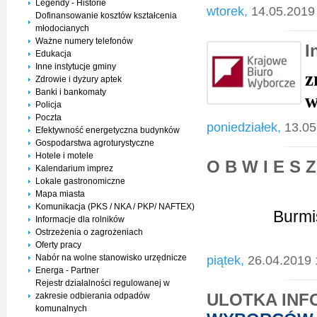
Legendy - Historie
wtorek,
14.05.2019
Dofinansowanie kosztów kształcenia
młodocianych
Ważne numery telefonów
I
Edukacja
Inne instytucje gminy
z
Zdrowie i dyżury aptek
Banki i bankomaty
w
Policja
Poczta
poniedziałek,
13.05
Efektywność energetyczna budynków
Gospodarstwa agroturystyczne
Hotele i motele
O B W I E S Z
Kalendarium imprez
Lokale gastronomiczne
Mapa miasta
Komunikacja (PKS / NKA / PKP/ NAFTEX)
Burmi
Informacje dla rolników
Ostrzeżenia o zagrożeniach
Oferty pracy
Nabór na wolne stanowisko urzędnicze
piątek,
26.04.2019 
Energa - Partner
Rejestr działalności regulowanej w
ULOTKA INF
zakresie odbierania odpadów
komunalnych