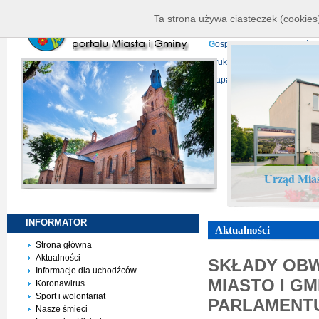
K
ierownictwo
D
ane telead
Ta strona używa ciasteczek (cookies)
P
rojekty europejskie
F
undu
G
ospodarka nieruchomości
D
ruki do pobrania
N
agrani
Mapa serwisu
Urząd Mias
INFORMATOR
Aktualności
Strona główna
Aktualności
SKŁADY OB
Informacje dla uchodźców
MIASTO I G
Koronawirus
Sport i wolontariat
PARLAMENTU
Nasze śmieci