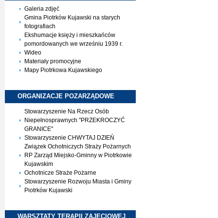
Galeria zdjęć
Gmina Piotrków Kujawski na starych
fotografiach
Ekshumacje księży i mieszkańców
pomordowanych we wrześniu 1939 r.
Wideo
Materiały promocyjne
Mapy Piotrkowa Kujawskiego
ORGANIZACJE
POZARZĄDOWE
Stowarzyszenie Na Rzecz Osób
Niepełnosprawnych "PRZEKROCZYĆ
GRANICE"
Stowarzyszenie CHWYTAJ DZIEŃ
Związek Ochotniczych Straży Pożarnych
RP Zarząd Miejsko-Gminny w Piotrkowie
Kujawskim
Ochotnicze Straże Pożarne
Stowarzyszenie Rozwoju Miasta i Gminy
Piotrków Kujawski
WARSZTATY TERAPII
ZAJĘCIOWEJ