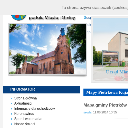
K
ierownictwo
D
ane telead
Ta strona używa ciasteczek (cookies)
P
rojekty europejskie
F
undu
G
ospodarka nieruchomości
D
ruki do pobrania
N
agrani
Mapa serwisu
Urząd Mias
INFORMATOR
Mapy Piotrkowa Kuja
Strona główna
Aktualności
Mapa gminy Piotrków 
Informacje dla uchodźców
środa,
11.06.2014 13:35
Koronawirus
Sport i wolontariat
Nasze śmieci