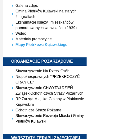
Galeria zdjęć
Gmina Piotrków Kujawski na starych
fotografiach
Ekshumacje księży i mieszkańców
pomordowanych we wrześniu 1939 r.
Wideo
Materiały promocyjne
Mapy Piotrkowa Kujawskiego
ORGANIZACJE
POZARZĄDOWE
Stowarzyszenie Na Rzecz Osób
Niepełnosprawnych "PRZEKROCZYĆ
GRANICE"
Stowarzyszenie CHWYTAJ DZIEŃ
Związek Ochotniczych Straży Pożarnych
RP Zarząd Miejsko-Gminny w Piotrkowie
Kujawskim
Ochotnicze Straże Pożarne
Stowarzyszenie Rozwoju Miasta i Gminy
Piotrków Kujawski
WARSZTATY TERAPII
ZAJĘCIOWEJ