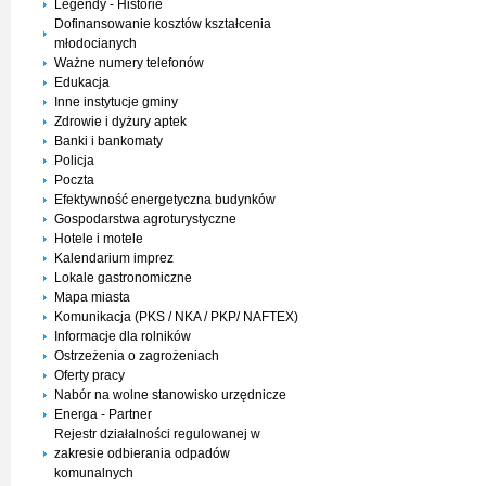
Legendy - Historie
Dofinansowanie kosztów kształcenia
młodocianych
Ważne numery telefonów
Edukacja
Inne instytucje gminy
Zdrowie i dyżury aptek
Banki i bankomaty
Policja
Poczta
Efektywność energetyczna budynków
Gospodarstwa agroturystyczne
Hotele i motele
Kalendarium imprez
Lokale gastronomiczne
Mapa miasta
Komunikacja (PKS / NKA / PKP/ NAFTEX)
Informacje dla rolników
Ostrzeżenia o zagrożeniach
Oferty pracy
Nabór na wolne stanowisko urzędnicze
Energa - Partner
Rejestr działalności regulowanej w
zakresie odbierania odpadów
komunalnych