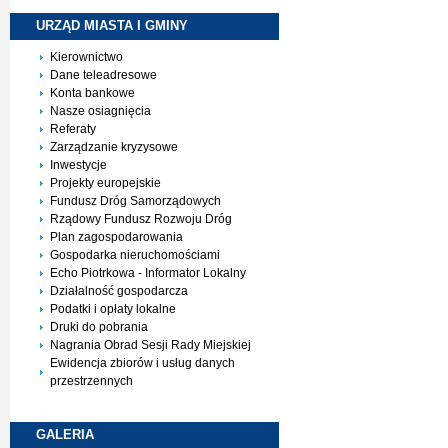
URZĄD MIASTA I
GMINY
Kierownictwo
Dane teleadresowe
Konta bankowe
Nasze osiagnięcia
Referaty
Zarządzanie kryzysowe
Inwestycje
Projekty europejskie
Fundusz Dróg Samorządowych
Rządowy Fundusz Rozwoju Dróg
Plan zagospodarowania
Gospodarka nieruchomościami
Echo Piotrkowa - Informator Lokalny
Działalność gospodarcza
Podatki i opłaty lokalne
Druki do pobrania
Nagrania Obrad Sesji Rady Miejskiej
Ewidencja zbiorów i usług danych
przestrzennych
GALERIA