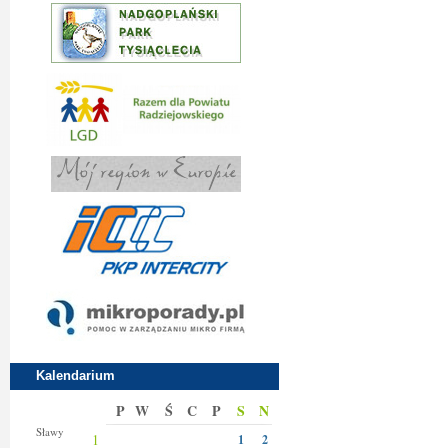
Kalendarium
P
W
Ś
C
P
S
N
Jakuba
Sławy
1
1
2