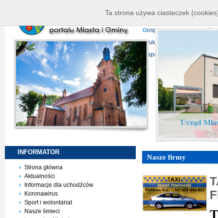
K
ierownictwo
D
ane telead
Ta strona używa ciasteczek (cookies)
P
rojekty europejskie
F
undu
G
ospodarka nieruchomości
D
ruki do pobrania
N
agrani
Mapa serwisu
Urząd Mias
INFORMATOR
Nasze firmy
Strona główna
Aktualności
T
Informacje dla uchodźców
F
Koronawirus
Sport i wolontariat
T
Nasze śmieci