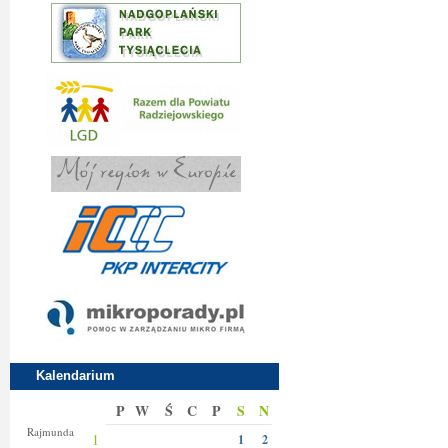
Kalendarium
P
W
Ś
C
P
S
N
Izy
Rajmunda
1
1
2