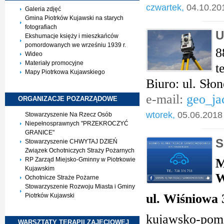
czwartek,
04.10.20
Galeria zdjęć
Gmina Piotrków Kujawski na starych
fotografiach
U
Ekshumacje księży i mieszkańców
pomordowanych we wrześniu 1939 r.
8
Wideo
Materiały promocyjne
t
Mapy Piotrkowa Kujawskiego
Biuro: ul. Sło
e-mail:
geo_ja
ORGANIZACJE
POZARZĄDOWE
wtorek,
05.06.2018
Stowarzyszenie Na Rzecz Osób
Niepełnosprawnych "PRZEKROCZYĆ
GRANICE"
S
Stowarzyszenie CHWYTAJ DZIEŃ
Związek Ochotniczych Straży Pożarnych
RP Zarząd Miejsko-Gminny w Piotrkowie
Kujawskim
Ochotnicze Straże Pożarne
Stowarzyszenie Rozwoju Miasta i Gminy
ul. Wiśniowa 
Piotrków Kujawski
kujawsko-pom
WARSZTATY TERAPII
ZAJĘCIOWEJ