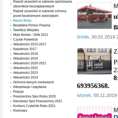
Rejestr zezwoleń w zakresie opróżniania
M
zbiorników bezodpływowych
Rejestr zezwoleń w zakresie ochrony
u
przed bezdomnymi zwierzętami
Nasze firmy
Bezpłatna Pomoc Prawna
8
Świetlice Wiejskie
Moje Boisko - Orlik 2012
środa,
30.01.2019 
Czyste Powietrze
Aktualności 2015-2017
Nawałnice 2017
Z
Aktualności 2018
Aktualności 2019
P
Aktualności 2020-2021
Aktualności 2022
2
Aktualności 2023
8
Aktualności 2024
Ochrona danych osobowych
693956368.
Interpelacje i zapytania
Petycje
wtorek,
05.11.2019
Powszechny Spis Rolny 2020
Narodowy Spis Powszechny 2021
Konkurs Czytelnik Roku 2021
M
Rolnictwo
D