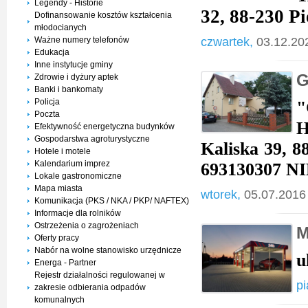
Legendy - Historie
32, 88-230 P
Dofinansowanie kosztów kształcenia
młodocianych
Ważne numery telefonów
czwartek,
03.12.20
Edukacja
Inne instytucje gminy
G
Zdrowie i dyżury aptek
Banki i bankomaty
Policja
"
Poczta
H
Efektywność energetyczna budynków
Gospodarstwa agroturystyczne
Kaliska 39, 8
Hotele i motele
Kalendarium imprez
693130307 NI
Lokale gastronomiczne
Mapa miasta
wtorek,
05.07.2016
Komunikacja (PKS / NKA / PKP/ NAFTEX)
Informacje dla rolników
Ostrzeżenia o zagrożeniach
M
Oferty pracy
Nabór na wolne stanowisko urzędnicze
u
Energa - Partner
Rejestr działalności regulowanej w
pi
zakresie odbierania odpadów
komunalnych