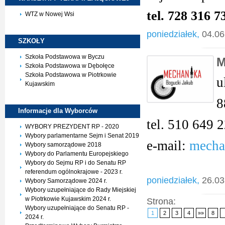
tel. 728 316 7
WTZ w Nowej Wsi
poniedziałek,
04.06
SZKOŁY
Szkoła Podstawowa w Byczu
M
Szkoła Podstawowa w Dębołęce
Szkoła Podstawowa w Piotrkowie
u
Kujawskim
8
Informacje dla
Wyborców
tel. 510 649 
WYBORY PREZYDENT RP - 2020
Wybory parlamentarne Sejm i Senat 2019
e-mail:
mecha
Wybory samorządowe 2018
Wybory do Parlamentu Europejskiego
Wybory do Sejmu RP i do Senatu RP
referendum ogólnokrajowe - 2023 r.
poniedziałek,
26.03
Wybory Samorządowe 2024 r.
Wybory uzupełniające do Rady Miejskiej
w Piotrkowie Kujawskim 2024 r.
Strona:
Wybory uzupełniające do Senatu RP -
1
2
3
4
»»
8
2024 r.