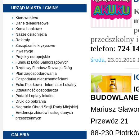
URZĄD MIASTA I
GMINY
Kierownictwo
m
Dane teleadresowe
p
Konta bankowe
Nasze osiagnięcia
przedszkolny 
Referaty
Zarządzanie kryzysowe
telefon:
724 14
Inwestycje
Projekty europejskie
środa,
23.01.2019 
Fundusz Dróg Samorządowych
Rządowy Fundusz Rozwoju Dróg
Plan zagospodarowania
I
Gospodarka nieruchomościami
Echo Piotrkowa - Informator Lokalny
I
Działalność gospodarcza
BUDOWLANE
Podatki i opłaty lokalne
Druki do pobrania
Nagrania Obrad Sesji Rady Miejskiej
Mariusz Sławo
Ewidencja zbiorów i usług danych
przestrzennych
Przewóz 21
88-230 Piotrkó
GALERIA