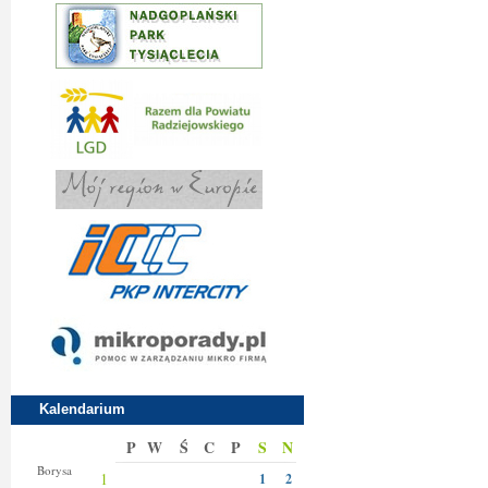
Kalendarium
P
W
Ś
C
P
S
N
Bianki
Borysa
1
1
2