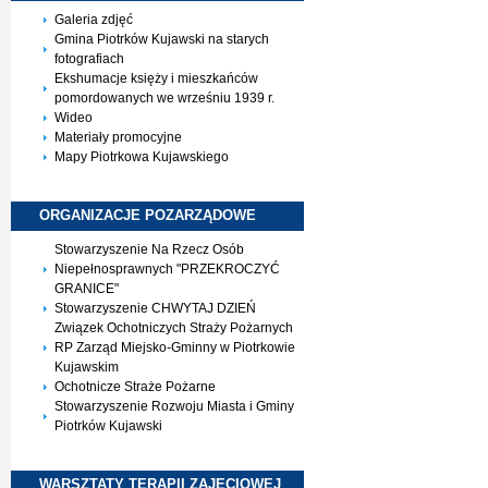
Galeria zdjęć
Gmina Piotrków Kujawski na starych
fotografiach
Ekshumacje księży i mieszkańców
pomordowanych we wrześniu 1939 r.
Wideo
Materiały promocyjne
Mapy Piotrkowa Kujawskiego
ORGANIZACJE
POZARZĄDOWE
Stowarzyszenie Na Rzecz Osób
Niepełnosprawnych "PRZEKROCZYĆ
GRANICE"
Stowarzyszenie CHWYTAJ DZIEŃ
Związek Ochotniczych Straży Pożarnych
RP Zarząd Miejsko-Gminny w Piotrkowie
Kujawskim
Ochotnicze Straże Pożarne
Stowarzyszenie Rozwoju Miasta i Gminy
Piotrków Kujawski
WARSZTATY TERAPII
ZAJĘCIOWEJ