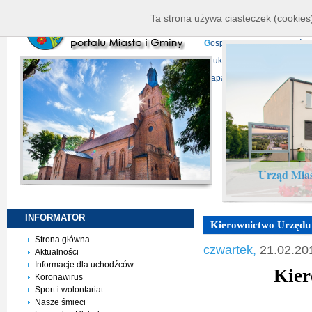
K
ierownictwo
D
ane telead
Ta strona używa ciasteczek (cookies)
P
rojekty europejskie
F
undu
G
ospodarka nieruchomości
D
ruki do pobrania
N
agrani
Mapa serwisu
Urząd Mias
INFORMATOR
Kierownictwo Urzędu 
Strona główna
czwartek,
21.02.20
Aktualności
Informacje dla uchodźców
Kier
Koronawirus
Sport i wolontariat
Nasze śmieci