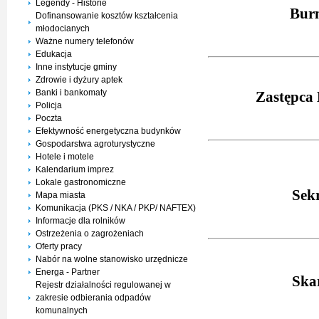
Legendy - Historie
Burm
Dofinansowanie kosztów kształcenia
młodocianych
Ważne numery telefonów
Edukacja
Inne instytucje gminy
Zdrowie i dyżury aptek
Banki i bankomaty
Zastępca 
Policja
Poczta
Efektywność energetyczna budynków
Gospodarstwa agroturystyczne
Hotele i motele
Kalendarium imprez
Lokale gastronomiczne
Sek
Mapa miasta
Komunikacja (PKS / NKA / PKP/ NAFTEX)
Informacje dla rolników
Ostrzeżenia o zagrożeniach
Oferty pracy
Nabór na wolne stanowisko urzędnicze
Energa - Partner
Ska
Rejestr działalności regulowanej w
zakresie odbierania odpadów
komunalnych