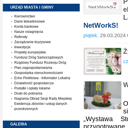
P
URZĄD MIASTA I
GMINY
e
L
Kierownictwo
Dane teleadresowe
NetWorkS!
Konta bankowe
Nasze osiagnięcia
piątek,
29.03.2024 
Referaty
Zarządzanie kryzysowe
Inwestycje
Ż
Projekty europejskie
Fundusz Dróg Samorządowych
cz
Rządowy Fundusz Rozwoju Dróg
Plan zagospodarowania
Gospodarka nieruchomościami
Echo Piotrkowa - Informator Lokalny
W
Działalność gospodarcza
Podatki i opłaty lokalne
Druki do pobrania
W
Nagrania Obrad Sesji Rady Miejskiej
O
Ewidencja zbiorów i usług danych
przestrzennych
s
„Wystawa Sto
GALERIA
przygotowane 