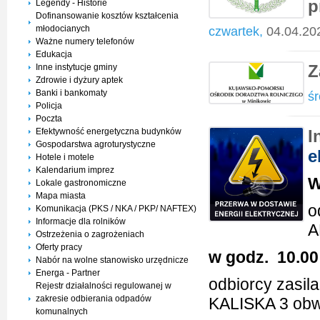
p
Legendy - Historie
Dofinansowanie kosztów kształcenia
młodocianych
czwartek,
04.04.20
Ważne numery telefonów
Edukacja
Z
Inne instytucje gminy
Zdrowie i dyżury aptek
Banki i bankomaty
śr
Policja
Poczta
Efektywność energetyczna budynków
I
Gospodarstwa agroturystyczne
e
Hotele i motele
Kalendarium imprez
W
Lokale gastronomiczne
Mapa miasta
o
Komunikacja (PKS / NKA / PKP/ NAFTEX)
Informacje dla rolników
A
Ostrzeżenia o zagrożeniach
Oferty pracy
w godz. 10.00 
Nabór na wolne stanowisko urzędnicze
Energa - Partner
odbiorcy zasil
Rejestr działalności regulowanej w
zakresie odbierania odpadów
KALISKA 3 ob
komunalnych