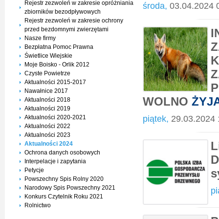
Rejestr zezwoleń w zakresie opróżniania
środa,
03.04.2024 
zbiorników bezodpływowych
Rejestr zezwoleń w zakresie ochrony
przed bezdomnymi zwierzętami
I
Nasze firmy
Z
Bezpłatna Pomoc Prawna
Świetlice Wiejskie
K
Moje Boisko - Orlik 2012
Z
Czyste Powietrze
Aktualności 2015-2017
P
Nawałnice 2017
WOLNO
ŻYJ
Aktualności 2018
Aktualności 2019
Aktualności 2020-2021
piątek,
29.03.2024 
Aktualności 2022
Aktualności 2023
L
Aktualności 2024
Ochrona danych osobowych
D
Interpelacje i zapytania
Petycje
s
Powszechny Spis Rolny 2020
Narodowy Spis Powszechny 2021
pi
Konkurs Czytelnik Roku 2021
Rolnictwo