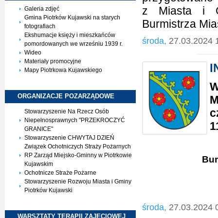
z Miasta i G
Galeria zdjęć
Gmina Piotrków Kujawski na starych
Burmistrza Mia
fotografiach
Ekshumacje księży i mieszkańców
środa,
27.03.2024 
pomordowanych we wrześniu 1939 r.
Wideo
Materiały promocyjne
I
Mapy Piotrkowa Kujawskiego
W
ORGANIZACJE
POZARZĄDOWE
M
c
Stowarzyszenie Na Rzecz Osób
Niepełnosprawnych "PRZEKROCZYĆ
1
GRANICE"
Stowarzyszenie CHWYTAJ DZIEŃ
Związek Ochotniczych Straży Pożarnych
RP Zarząd Miejsko-Gminny w Piotrkowie
Bur
Kujawskim
Ochotnicze Straże Pożarne
Stowarzyszenie Rozwoju Miasta i Gminy
Piotrków Kujawski
środa,
27.03.2024 
WARSZTATY TERAPII
ZAJĘCIOWEJ