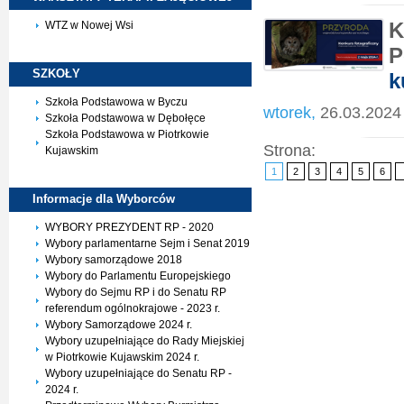
K
WTZ w Nowej Wsi
P
SZKOŁY
k
Szkoła Podstawowa w Byczu
wtorek,
26.03.2024
Szkoła Podstawowa w Dębołęce
Szkoła Podstawowa w Piotrkowie
Strona:
Kujawskim
1
2
3
4
5
6
Informacje dla
Wyborców
WYBORY PREZYDENT RP - 2020
Wybory parlamentarne Sejm i Senat 2019
Wybory samorządowe 2018
Wybory do Parlamentu Europejskiego
Wybory do Sejmu RP i do Senatu RP
referendum ogólnokrajowe - 2023 r.
Wybory Samorządowe 2024 r.
Wybory uzupełniające do Rady Miejskiej
w Piotrkowie Kujawskim 2024 r.
Wybory uzupełniające do Senatu RP -
2024 r.