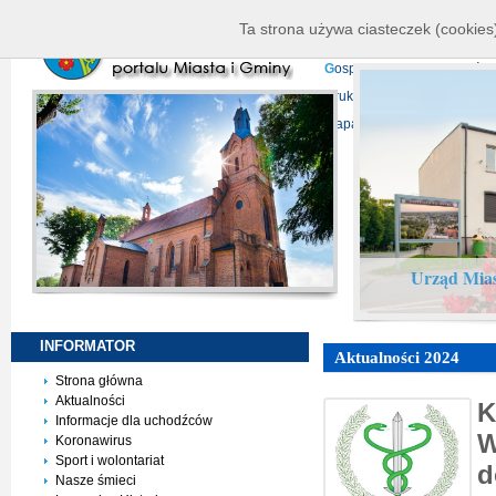
K
ierownictwo
D
ane telead
Ta strona używa ciasteczek (cookies)
P
rojekty europejskie
F
undu
G
ospodarka nieruchomości
D
ruki do pobrania
N
agrani
Mapa serwisu
Urząd Mias
INFORMATOR
Aktualności 2024
Strona główna
Aktualności
K
Informacje dla uchodźców
W
Koronawirus
Sport i wolontariat
d
Nasze śmieci