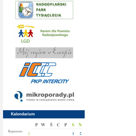
Kalendarium
P
W
Ś
C
P
S
N
Izy
Rajmunda
1
1
2