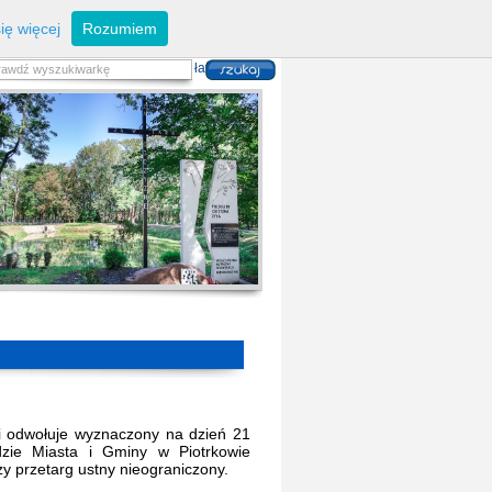
eferaty
Z
arządzanie kryzysowe
I
nwestycje
ię więcej
Rozumiem
zwoju Dróg
P
lan zagospodarowania
alność gospodarcza
P
odatki i opłaty lokalne
 i usług danych przestrzennych
ki odwołuje wyznaczony na dzień 21
zie Miasta i Gminy w Piotrkowie
szy przetarg ustny nieograniczony.