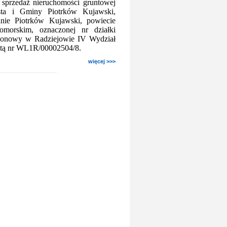
a sprzedaż nieruchomości gruntowej
sta i Gminy Piotrków Kujawski,
nie Piotrków Kujawski, powiecie
omorskim, oznaczonej nr działki
ejonowy w Radziejowie IV Wydział
stą nr WL1R/00002504/8.
więcej >>>