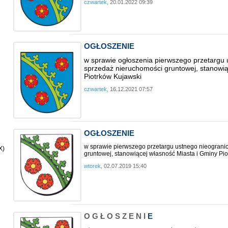
czwartek,
20.01.2022 09:39
OGŁOSZENIE
w sprawie ogłoszenia pierwszego przetargu
sprzedaż nieruchomości gruntowej, stanowią
Piotrków Kujawski
czwartek,
16.12.2021 07:57
OGŁOSZENIE
w sprawie pierwszego przetargu ustnego nieogran
X)
gruntowej,
stanowiącej własność Miasta i Gminy Pi
wtorek,
02.07.2019 15:40
O G Ł O S Z E N I
E