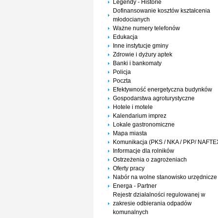
Legendy - Historie
Dofinansowanie kosztów kształcenia
młodocianych
Ważne numery telefonów
Edukacja
Inne instytucje gminy
Zdrowie i dyżury aptek
Banki i bankomaty
Policja
Poczta
Efektywność energetyczna budynków
Gospodarstwa agroturystyczne
Hotele i motele
Kalendarium imprez
Lokale gastronomiczne
Mapa miasta
Komunikacja (PKS / NKA / PKP/ NAFTE
Informacje dla rolników
Ostrzeżenia o zagrożeniach
Oferty pracy
Nabór na wolne stanowisko urzędnicze
Energa - Partner
Rejestr działalności regulowanej w
zakresie odbierania odpadów
komunalnych