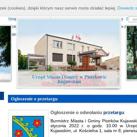
K
ierownictwo
D
ane teleadresowe
K
onta bankowe
N
asze osiagnięcia
R
zek (cookies), dzięki którym nasz serwis może działać lepiej.
Dowiedz s
P
rojekty europejskie
F
undusz Dróg Samorządowych
R
ządowy Fundusz Ro
G
ospodarka nieruchomościami
E
cho Piotrkowa - Informator Lokalny
D
ział
D
ruki do pobrania
N
agrania Obrad Sesji Rady Miejskiej
E
widencja zbiorów
Mapa serwisu
Urząd Miasta i Gminy w Piotrkowie
Kujawskim
-
Ogłoszenie o przetargu
Ogłoszenie o odwołaniu
przetargu
Burmistrz Miasta i Gminy Piotrków Kujaws
stycznia 2022 r. o godz. 10.00 w Urzęd
Kujawskim, ul. Kościelna 1, sala nr 8, pierw