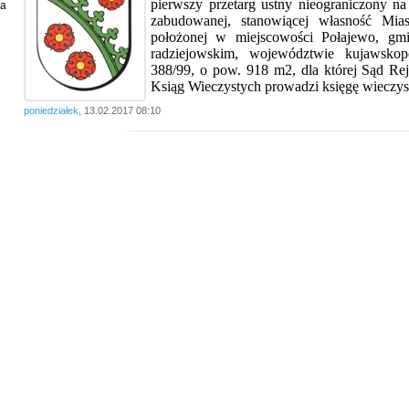
pierwszy przetarg ustny nieograniczony n
ia
zabudowanej, stanowiącej własność Mia
położonej w miejscowości Połajewo, gmi
radziejowskim, województwie kujawskop
388/99, o pow. 918 m2, dla której Sąd R
Ksiąg Wieczystych prowadzi księgę wieczy
poniedziałek,
13.02.2017 08:10