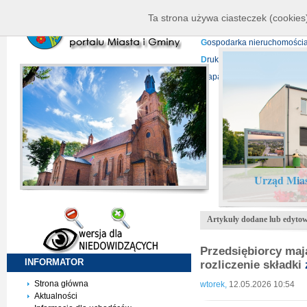
K
ierownictwo
D
ane telead
Ta strona używa ciasteczek (cookies)
P
rojekty europejskie
F
undu
G
ospodarka nieruchomości
D
ruki do pobrania
N
agrani
Mapa serwisu
Urząd Mias
Artykuły dodane lub edytow
Przedsiębiorcy maj
INFORMATOR
rozliczenie składki
Strona główna
wtorek,
12.05.2026 10:54
Aktualności