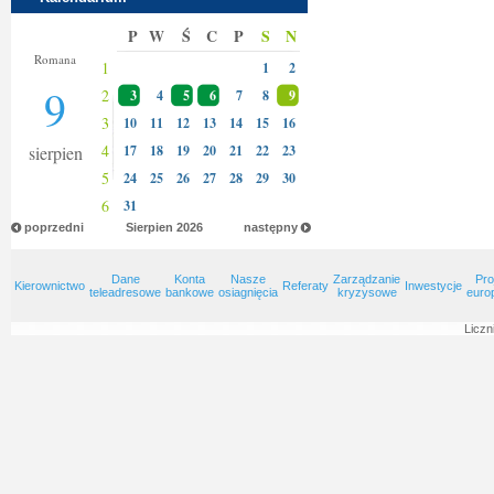
P
W
Ś
C
P
S
N
Klary
Romana
1
1
2
9
2
3
4
5
6
7
8
9
3
10
11
12
13
14
15
16
4
sierpien
17
18
19
20
21
22
23
5
24
25
26
27
28
29
30
6
31
poprzedni
Sierpien
2026
następny
Dane
Konta
Nasze
Zarządzanie
Pro
Kierownictwo
Referaty
Inwestycje
teleadresowe
bankowe
osiagnięcia
kryzysowe
euro
Liczn