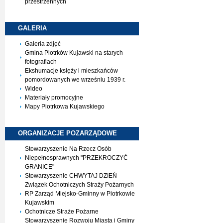
przestrzennych
GALERIA
Galeria zdjęć
Gmina Piotrków Kujawski na starych
fotografiach
Ekshumacje księży i mieszkańców
pomordowanych we wrześniu 1939 r.
Wideo
Materiały promocyjne
Mapy Piotrkowa Kujawskiego
ORGANIZACJE
POZARZĄDOWE
Stowarzyszenie Na Rzecz Osób
Niepełnosprawnych "PRZEKROCZYĆ
GRANICE"
Stowarzyszenie CHWYTAJ DZIEŃ
Związek Ochotniczych Straży Pożarnych
RP Zarząd Miejsko-Gminny w Piotrkowie
Kujawskim
Ochotnicze Straże Pożarne
Stowarzyszenie Rozwoju Miasta i Gminy