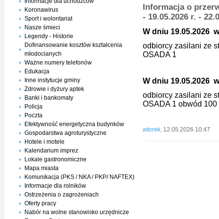
Informacje dla uchodźców
Informacja o przerw
Koronawirus
- 19.05.2026 r. - 22
Sport i wolontariat
Nasze śmieci
W dniu 19.05.2026 w 
Legendy - Historie
Dofinansowanie kosztów kształcenia
odbiorcy zasilani ze
młodocianych
OSADA 1
Ważne numery telefonów
Edukacja
Inne instytucje gminy
W dniu 19.05.2026 w 
Zdrowie i dyżury aptek
odbiorcy zasilani ze
Banki i bankomaty
OSADA 1 obwód 100 
Policja
Poczta
Efektywność energetyczna budynków
wtorek,
12.05.2026 10:47
Gospodarstwa agroturystyczne
Hotele i motele
Kalendarium imprez
Lokale gastronomiczne
Mapa miasta
Komunikacja (PKS / NKA / PKP/ NAFTEX)
Informacje dla rolników
Ostrzeżenia o zagrożeniach
Oferty pracy
Nabór na wolne stanowisko urzędnicze