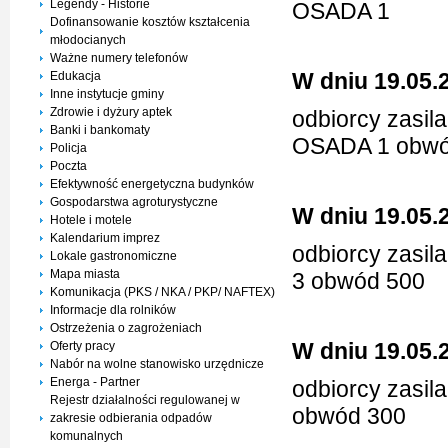
Legendy - Historie
OSADA 1
Dofinansowanie kosztów kształcenia
młodocianych
Ważne numery telefonów
W dniu 19.05.
Edukacja
Inne instytucje gminy
Zdrowie i dyżury aptek
odbiorcy zasil
Banki i bankomaty
OSADA 1 obwód
Policja
Poczta
Efektywność energetyczna budynków
Gospodarstwa agroturystyczne
W dniu 19.05.
Hotele i motele
Kalendarium imprez
odbiorcy zasi
Lokale gastronomiczne
Mapa miasta
3 obwód 500
Komunikacja (PKS / NKA / PKP/ NAFTEX)
Informacje dla rolników
Ostrzeżenia o zagrożeniach
W dniu 19.05.
Oferty pracy
Nabór na wolne stanowisko urzędnicze
Energa - Partner
odbiorcy zasil
Rejestr działalności regulowanej w
obwód 300
zakresie odbierania odpadów
komunalnych