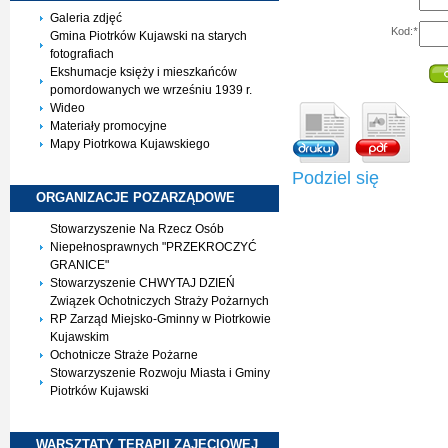
Galeria zdjęć
Kod:
*
Gmina Piotrków Kujawski na starych
fotografiach
Ekshumacje księży i mieszkańców
pomordowanych we wrześniu 1939 r.
Wideo
Materiały promocyjne
Mapy Piotrkowa Kujawskiego
Podziel się
ORGANIZACJE
POZARZĄDOWE
Stowarzyszenie Na Rzecz Osób
Niepełnosprawnych "PRZEKROCZYĆ
GRANICE"
Stowarzyszenie CHWYTAJ DZIEŃ
Związek Ochotniczych Straży Pożarnych
RP Zarząd Miejsko-Gminny w Piotrkowie
Kujawskim
Ochotnicze Straże Pożarne
Stowarzyszenie Rozwoju Miasta i Gminy
Piotrków Kujawski
WARSZTATY TERAPII
ZAJĘCIOWEJ