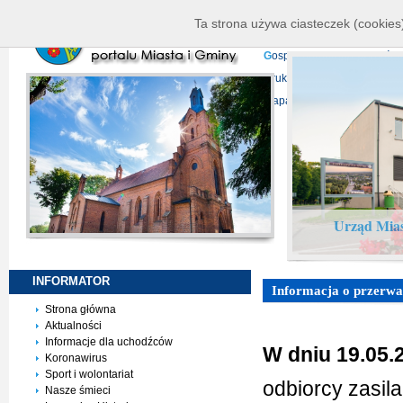
K
ierownictwo
D
ane telead
Ta strona używa ciasteczek (cookies)
P
rojekty europejskie
F
undu
G
ospodarka nieruchomości
D
ruki do pobrania
N
agrani
Mapa serwisu
Urząd Mias
INFORMATOR
Informacja o przerwach
Strona główna
Aktualności
Informacje dla uchodźców
W dniu 19.05.
Koronawirus
Sport i wolontariat
odbiorcy zasil
Nasze śmieci