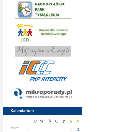
Kalendarium
P
W
Ś
C
P
S
N
Jakuba
Sławy
1
1
2