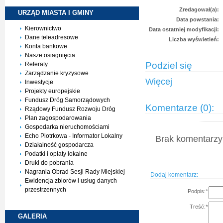
Zredagował(a):
URZĄD MIASTA I
GMINY
Data powstania:
Kierownictwo
Data ostatniej modyfikacji:
Dane teleadresowe
Liczba wyświetleń:
Konta bankowe
Nasze osiagnięcia
Podziel się
Referaty
Zarządzanie kryzysowe
Więcej
Inwestycje
Projekty europejskie
Fundusz Dróg Samorządowych
Komentarze (0):
Rządowy Fundusz Rozwoju Dróg
Plan zagospodarowania
Gospodarka nieruchomościami
Echo Piotrkowa - Informator Lokalny
Brak komentarzy 
Działalność gospodarcza
Podatki i opłaty lokalne
Druki do pobrania
Nagrania Obrad Sesji Rady Miejskiej
Dodaj komentarz:
Ewidencja zbiorów i usług danych
przestrzennych
Podpis:
*
Treść:
*
GALERIA