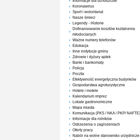
Informacje dla uchodźców
Koronawirus
Sport i wolontariat
Nasze śmieci
Legendy - Historie
Dofinansowanie kosztów kształcenia
młodocianych
Ważne numery telefonów
Edukacja
Inne instytucje gminy
Zdrowie i dyżury aptek
Banki i bankomaty
Policja
Poczta
Efektywność energetyczna budynków
Gospodarstwa agroturystyczne
Hotele i motele
Kalendarium imprez
Lokale gastronomiczne
Mapa miasta
Komunikacja (PKS / NKA / PKP/ NAFTE
Informacje dla rolników
Ostrzeżenia o zagrożeniach
Oferty pracy
Nabór na wolne stanowisko urzędnicze