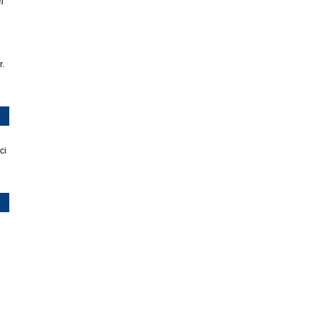
j
r.
ci