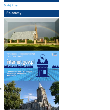
Dodaj firmę
Polecamy
X)