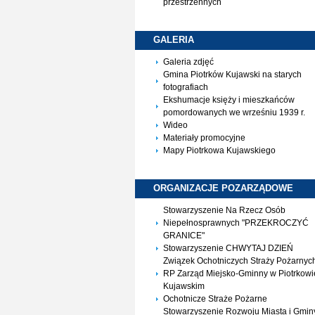
przestrzennych
GALERIA
Galeria zdjęć
Gmina Piotrków Kujawski na starych
fotografiach
Ekshumacje księży i mieszkańców
pomordowanych we wrześniu 1939 r.
Wideo
Materiały promocyjne
Mapy Piotrkowa Kujawskiego
ORGANIZACJE
POZARZĄDOWE
Stowarzyszenie Na Rzecz Osób
Niepełnosprawnych "PRZEKROCZYĆ
GRANICE"
Stowarzyszenie CHWYTAJ DZIEŃ
Związek Ochotniczych Straży Pożarnyc
RP Zarząd Miejsko-Gminny w Piotrkowi
Kujawskim
Ochotnicze Straże Pożarne
Stowarzyszenie Rozwoju Miasta i Gmin