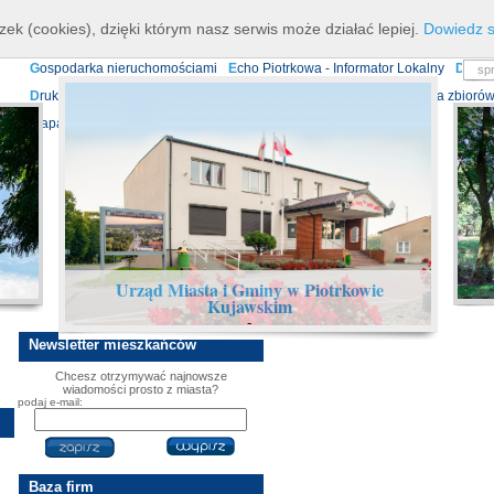
K
ierownictwo
D
ane teleadresowe
K
onta bankowe
N
asze osiagnięcia
R
zek (cookies), dzięki którym nasz serwis może działać lepiej.
Dowiedz s
P
rojekty europejskie
F
undusz Dróg Samorządowych
R
ządowy Fundusz Ro
G
ospodarka nieruchomościami
E
cho Piotrkowa - Informator Lokalny
D
ział
D
ruki do pobrania
N
agrania Obrad Sesji Rady Miejskiej
E
widencja zbiorów
Mapa serwisu
Urząd Miasta i Gminy w Piotrkowie
Kujawskim
-
Newsletter
mieszkańców
Chcesz otrzymywać najnowsze
wiadomości prosto z miasta?
podaj e-mail:
Baza
firm