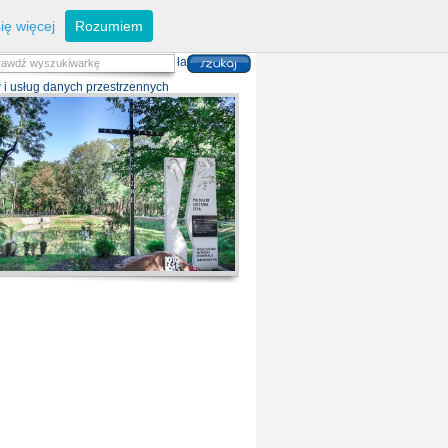
eferaty
Z
arządzanie kryzysowe
I
nwestycje
ię więcej
Rozumiem
zwoju Dróg
P
lan zagospodarowania
alność gospodarcza
P
odatki i opłaty lokalne
 i usług danych przestrzennych