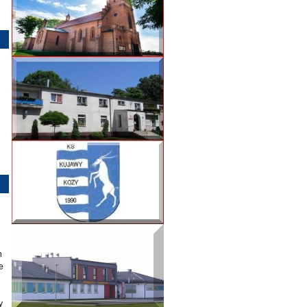
h
e
y