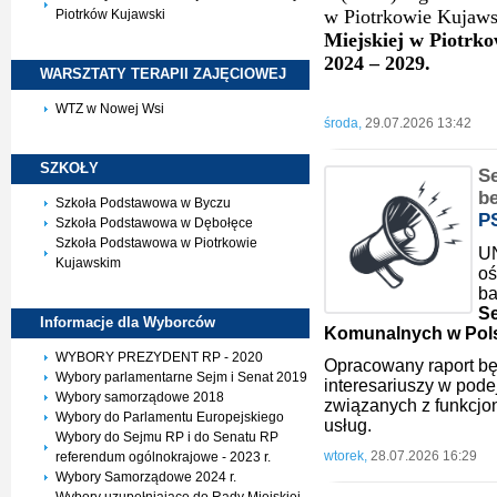
w Piotrkowie Kujaws
Piotrków Kujawski
Miejskiej w Piotrk
2024 – 2029.
WARSZTATY TERAPII
ZAJĘCIOWEJ
WTZ w Nowej Wsi
środa,
29.07.2026 13:42
SZKOŁY
S
be
Szkoła Podstawowa w Byczu
P
Szkoła Podstawowa w Dębołęce
Szkoła Podstawowa w Piotrkowie
UN
Kujawskim
oś
ba
Se
Informacje dla
Wyborców
Komunalnych w Pol
WYBORY PREZYDENT RP - 2020
Opracowany raport bę
Wybory parlamentarne Sejm i Senat 2019
interesariuszy w pode
Wybory samorządowe 2018
związanych z funkcj
Wybory do Parlamentu Europejskiego
usług.
Wybory do Sejmu RP i do Senatu RP
wtorek,
28.07.2026 16:29
referendum ogólnokrajowe - 2023 r.
Wybory Samorządowe 2024 r.