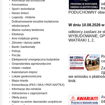
Informacje dla uchodźców
od
Koronawirus
t
Sport i wolontariat
PODUCHOWNY obwód
Nasze śmieci
Legendy - Historie
Dofinansowanie kosztów kształcenia
W dniu 10.08.2026 w 
młodocianych
Ważne numery telefonów
odbiorcy zasilani ze
Edukacja
WYBUDOWANIE, GP
Inne instytucje gminy
WIATRAKI 1, 2,
Zdrowie i dyżury aptek
Banki i bankomaty
Policja
Poczta
Ro
Efektywność energetyczna budynków
ce
Gospodarstwa agroturystyczne
Za
Hotele i motele
zg
Kalendarium imprez
we wniosku o płatnoś
Lokale gastronomiczne
krok.
Mapa miasta
Komunikacja (PKS / NKA / PKP/ NAFTEX)
Informacje dla rolników
Ostrzeżenia o zagrożeniach
A
Oferty pracy
0
Nabór na wolne stanowisko urzędnicze