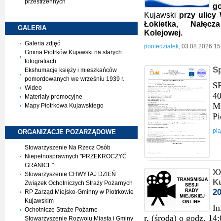
przestrzennych
go
Kujawski
przy ulicy 
Łokietka, Nałęcz
GALERIA
Kolejowej.
Galeria zdjęć
poniedziałek,
03.08.2026 15
Gmina Piotrków Kujawski na starych
fotografiach
S
Ekshumacje księży i mieszkańców
pomordowanych we wrześniu 1939 r.
S
Wideo
40
Materiały promocyjne
Mi
Mapy Piotrkowa Kujawskiego
Pi
pią
ORGANIZACJE
POZARZĄDOWE
Stowarzyszenie Na Rzecz Osób
Niepełnosprawnych "PRZEKROCZYĆ
GRANICE"
XX
Stowarzyszenie CHWYTAJ DZIEŃ
Ku
Związek Ochotniczych Straży Pożarnych
2
RP Zarząd Miejsko-Gminny w Piotrkowie
Kujawskim
In
Ochotnicze Straże Pożarne
r. (środa) o godz. 14
Stowarzyszenie Rozwoju Miasta i Gminy