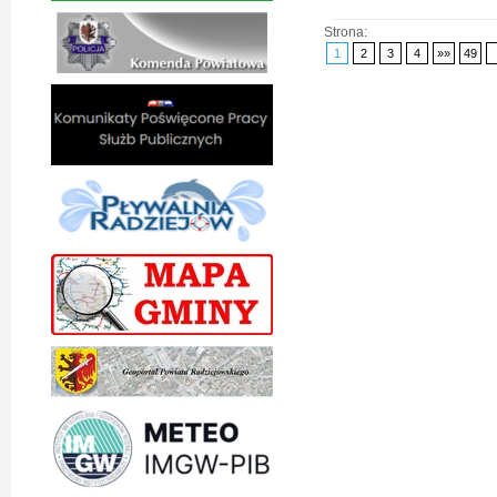
Strona:
1
2
3
4
»»
49