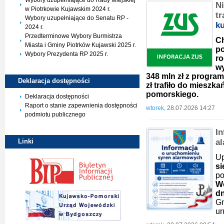
Wybory uzupełniające do Rady Miejskiej
Ni
w Piotrkowie Kujawskim 2024 r.
tr
Wybory uzupełniające do Senatu RP -
k
2024 r.
Przedterminowe Wybory Burmistrza
Ch
Miasta i Gminy Piotrków Kujawski 2025 r.
po
Wybory Prezydenta RP 2025 r.
ro
wy
348 mln zł z program
Deklaracja
dostępności
zł trafiło do miesz
pomorskiego.
Deklaracja dostępności
Raport o stanie zapewnienia dostępności
wtorek,
28.07.2026 14:27
podmiotu publicznego
I
a
Linki
U
s
p
W
dn
G
ur