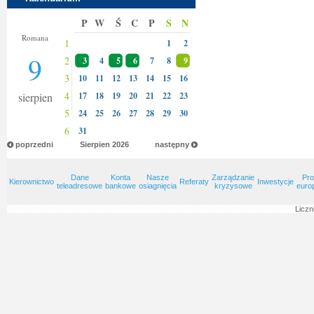
P
W
Ś
C
P
S
N
Klary
Romana
1
1
2
9
2
3
4
5
6
7
8
9
3
10
11
12
13
14
15
16
4
sierpien
17
18
19
20
21
22
23
5
24
25
26
27
28
29
30
6
31
poprzedni
Sierpien
2026
następny
Dane
Konta
Nasze
Zarządzanie
Pro
Kierownictwo
Referaty
Inwestycje
teleadresowe
bankowe
osiagnięcia
kryzysowe
euro
Liczn