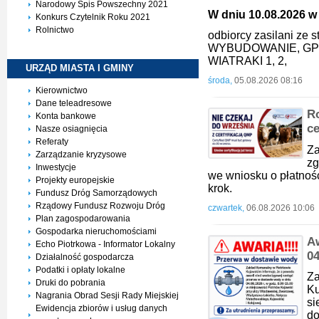
Narodowy Spis Powszechny 2021
W dniu 10.08.2026 w 
Konkurs Czytelnik Roku 2021
Rolnictwo
odbiorcy zasilani ze
WYBUDOWANIE, GP
WIATRAKI 1, 2,
URZĄD MIASTA I
GMINY
środa,
05.08.2026 08:16
Kierownictwo
Dane teleadresowe
Ro
Konta bankowe
ce
Nasze osiagnięcia
Referaty
Za
Zarządzanie kryzysowe
zg
Inwestycje
we wniosku o płatnoś
Projekty europejskie
krok.
Fundusz Dróg Samorządowych
Rządowy Fundusz Rozwoju Dróg
czwartek,
06.08.2026 10:06
Plan zagospodarowania
Gospodarka nieruchomościami
A
Echo Piotrkowa - Informator Lokalny
0
Działalność gospodarcza
Podatki i opłaty lokalne
Z
Druki do pobrania
K
Nagrania Obrad Sesji Rady Miejskiej
si
Ewidencja zbiorów i usług danych
d