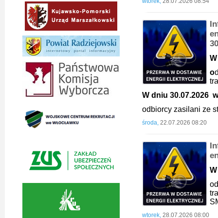
wtorek,
28.07.2026 08:54
I
en
3
W 
o
d
t
W dniu 30.07.2026 w 
odbiorcy zasilani ze
środa,
22.07.2026 08:20
I
en
W 
od
t
S
wtorek,
28.07.2026 08:00