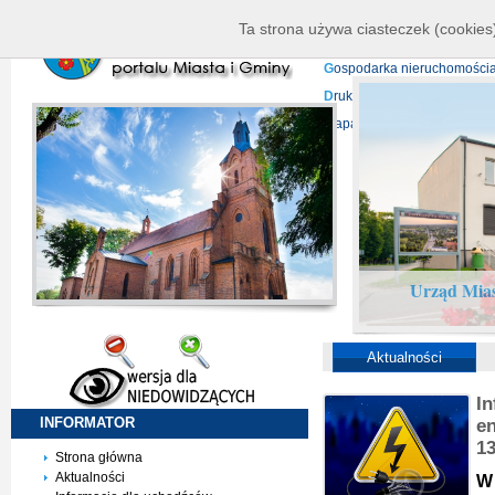
K
ierownictwo
D
ane telead
Ta strona używa ciasteczek (cookies)
P
rojekty europejskie
F
undu
G
ospodarka nieruchomości
D
ruki do pobrania
N
agrani
Mapa serwisu
Urząd Mias
Aktualności
I
INFORMATOR
en
1
Strona główna
Aktualności
W 