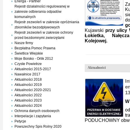
Energa - Partner
Z
Rejestr działalności regulowanej w
K
zakresie odbierania odpadów
si
komunalnych
d
Rejestr zezwoleń w zakresie opróżniania
go
zbiorników bezodpływowych
Kujawski
przy ulicy 
Rejestr zezwoleń w zakresie ochrony
Łokietka, Nałęcz
przed bezdomnymi zwierzętami
Kolejowej.
Nasze firmy
Bezpłatna Pomoc Prawna
Świetlice Wiejskie
Moje Boisko - Orlik 2012
Czyste Powietrze
Aktualności
Aktualności 2015-2017
Nawałnice 2017
Aktualności 2018
I
Aktualności 2019
en
Aktualności 2020-2021
1
Aktualności 2022
Aktualności 2023
W 
Aktualności 2024
od
Ochrona danych osobowych
t
Interpelacje i zapytania
PODUCHOWNY obwód
Petycje
Powszechny Spis Rolny 2020