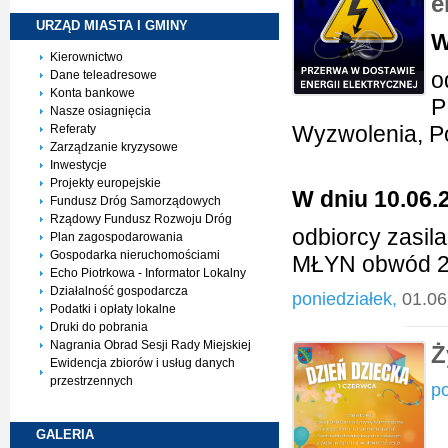
e
URZĄD MIASTA I
GMINY
W
Kierownictwo
o
Dane teleadresowe
Konta bankowe
P
Nasze osiagnięcia
Wyzwolenia, P
Referaty
Zarządzanie kryzysowe
Inwestycje
Projekty europejskie
W dniu 10.06.2
Fundusz Dróg Samorządowych
Rządowy Fundusz Rozwoju Dróg
odbiorcy zasil
Plan zagospodarowania
Gospodarka nieruchomościami
MŁYN obwód 200
Echo Piotrkowa - Informator Lokalny
Działalność gospodarcza
poniedziałek,
01.06
Podatki i opłaty lokalne
Druki do pobrania
Nagrania Obrad Sesji Rady Miejskiej
Ż
Ewidencja zbiorów i usług danych
przestrzennych
po
GALERIA