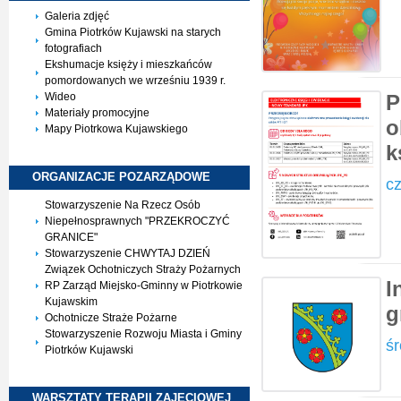
Galeria zdjęć
Gmina Piotrków Kujawski na starych
fotografiach
Ekshumacje księży i mieszkańców
pomordowanych we wrześniu 1939 r.
Wideo
P
Materiały promocyjne
o
Mapy Piotrkowa Kujawskiego
k
ORGANIZACJE
POZARZĄDOWE
cz
Stowarzyszenie Na Rzecz Osób
Niepełnosprawnych "PRZEKROCZYĆ
GRANICE"
Stowarzyszenie CHWYTAJ DZIEŃ
Związek Ochotniczych Straży Pożarnych
I
RP Zarząd Miejsko-Gminny w Piotrkowie
Kujawskim
g
Ochotnicze Straże Pożarne
Stowarzyszenie Rozwoju Miasta i Gminy
śr
Piotrków Kujawski
WARSZTATY TERAPII
ZAJĘCIOWEJ