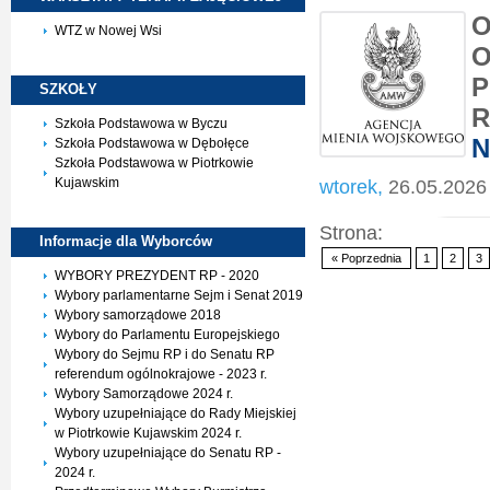
O
WTZ w Nowej Wsi
O
P
SZKOŁY
R
Szkoła Podstawowa w Byczu
N
Szkoła Podstawowa w Dębołęce
Szkoła Podstawowa w Piotrkowie
Kujawskim
wtorek,
26.05.2026
Strona:
Informacje dla
Wyborców
« Poprzednia
1
2
3
WYBORY PREZYDENT RP - 2020
Wybory parlamentarne Sejm i Senat 2019
Wybory samorządowe 2018
Wybory do Parlamentu Europejskiego
Wybory do Sejmu RP i do Senatu RP
referendum ogólnokrajowe - 2023 r.
Wybory Samorządowe 2024 r.
Wybory uzupełniające do Rady Miejskiej
w Piotrkowie Kujawskim 2024 r.
Wybory uzupełniające do Senatu RP -
2024 r.