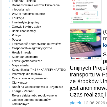
Legendy - Historie
Dofinansowanie kosztów kształcenia
młodocianych
Ważne numery telefonów
Edukacja
Inne instytucje gminy
Zdrowie i dyżury aptek
(
Banki i bankomaty
Policja
m
Poczta
k
Efektywność energetyczna budynków
Gospodarstwa agroturystyczne
Hotele i motele
S
Kalendarium imprez
p
Lokale gastronomiczne
Mapa miasta
Unijnych Proje
Komunikacja (PKS / NKA / PKP/ NAFTEX)
transportu w P
Informacje dla rolników
Ostrzeżenia o zagrożeniach
ze środków Uni
Oferty pracy
jest anonimowa
Nabór na wolne stanowisko urzędnicze
Energa - Partner
Czas realizacji
Rejestr działalności regulowanej w
zakresie odbierania odpadów
piątek,
12.06.2026 
komunalnych