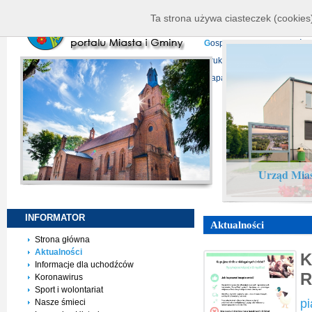
K
ierownictwo
D
ane telead
Ta strona używa ciasteczek (cookies)
P
rojekty europejskie
F
undu
G
ospodarka nieruchomości
D
ruki do pobrania
N
agrani
Mapa serwisu
Urząd Mias
INFORMATOR
Aktualności
Strona główna
Aktualności
K
Informacje dla uchodźców
R
Koronawirus
Sport i wolontariat
pi
Nasze śmieci