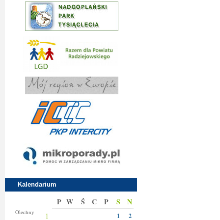
Kalendarium
P
W
Ś
C
P
S
N
Donaty
Olechny
1
1
2