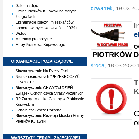
Galeria zdjęć
czwartek,
19.03.20
Gmina Piotrków Kujawski na starych
fotografiach
Ekshumacje księży i mieszkańców
I
pomordowanych we wrześniu 1939 r.
e
Wideo
Materiały promocyjne
o
Mapy Piotrkowa Kujawskiego
PIOTRKÓW 
ORGANIZACJE
POZARZĄDOWE
środa,
18.03.2020 
Stowarzyszenie Na Rzecz Osób
Niepełnosprawnych "PRZEKROCZYĆ
T
GRANICE"
Stowarzyszenie CHWYTAJ DZIEŃ
Związek Ochotniczych Straży Pożarnych
RP Zarząd Miejsko-Gminny w Piotrkowie
Kujawskim
Ochotnicze Straże Pożarne
C
Stowarzyszenie Rozwoju Miasta i Gminy
o
Piotrków Kujawski
WARSZTATY TERAPII
ZAJĘCIOWEJ