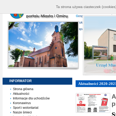
K
ierownictwo
D
ane telead
Ta strona używa ciasteczek (cookies)
P
rojekty europejskie
F
undu
G
ospodarka nieruchomości
D
ruki do pobrania
N
agrani
Mapa serwisu
Urząd Mias
INFORMATOR
Aktualności 2020-202
Strona główna
Aktualności
A
Informacje dla uchodźców
p
Koronawirus
Sport i wolontariat
Nasze śmieci
S