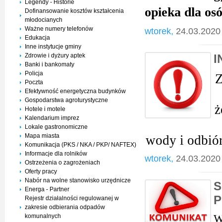
Legendy - Historie
opieka dla os
Dofinansowanie kosztów kształcenia
młodocianych
Ważne numery telefonów
wtorek,
24.03.2020
Edukacja
Inne instytucje gminy
I
Zdrowie i dyżury aptek
Banki i bankomaty
Policja
Z
Poczta
Efektywność energetyczna budynków
Gospodarstwa agroturystyczne
ż
Hotele i motele
Kalendarium imprez
Lokale gastronomiczne
Mapa miasta
wody i odbió
Komunikacja (PKS / NKA / PKP/ NAFTEX)
Informacje dla rolników
wtorek,
24.03.2020
Ostrzeżenia o zagrożeniach
Oferty pracy
Nabór na wolne stanowisko urzędnicze
S
Energa - Partner
P
Rejestr działalności regulowanej w
zakresie odbierania odpadów
W
komunalnych