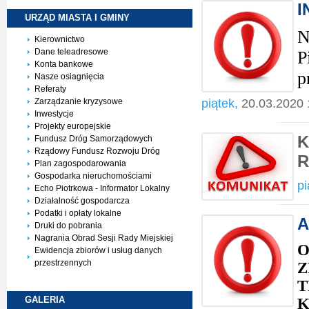
I
URZĄD MIASTA I
GMINY
N
Kierownictwo
Dane teleadresowe
P
Konta bankowe
p
Nasze osiagnięcia
Referaty
Zarządzanie kryzysowe
piątek,
20.03.2020 
Inwestycje
Projekty europejskie
K
Fundusz Dróg Samorządowych
Rządowy Fundusz Rozwoju Dróg
R
Plan zagospodarowania
Gospodarka nieruchomościami
pi
Echo Piotrkowa - Informator Lokalny
Działalność gospodarcza
Podatki i opłaty lokalne
A
Druki do pobrania
Nagrania Obrad Sesji Rady Miejskiej
O
Ewidencja zbiorów i usług danych
przestrzennych
Z
T
GALERIA
K