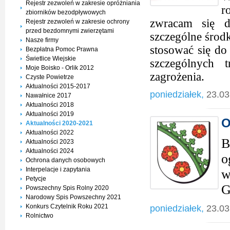
Rejestr zezwoleń w zakresie opróżniania
r
zbiorników bezodpływowych
zwracam się d
Rejestr zezwoleń w zakresie ochrony
przed bezdomnymi zwierzętami
szczególne środ
Nasze firmy
stosować się do
Bezpłatna Pomoc Prawna
Świetlice Wiejskie
szczególnych 
Moje Boisko - Orlik 2012
zagrożenia.
Czyste Powietrze
Aktualności 2015-2017
poniedziałek,
23.03
Nawałnice 2017
Aktualności 2018
Aktualności 2019
O
Aktualności 2020-2021
Aktualności 2022
B
Aktualności 2023
Aktualności 2024
o
Ochrona danych osobowych
Interpelacje i zapytania
w
Petycje
G
Powszechny Spis Rolny 2020
Narodowy Spis Powszechny 2021
Konkurs Czytelnik Roku 2021
poniedziałek,
23.03
Rolnictwo