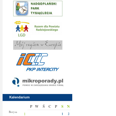
Kalendarium
P
W
Ś
C
P
S
N
Bianki
Borysa
1
1
2