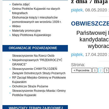
z dnia 7 maja
Galeria zdjęć
Gmina Piotrków Kujawski na starych
piątek,
08.05.2020 
fotografiach
Ekshumacje księży i mieszkańców
OBWIESZCZE
pomordowanych we wrześniu 1939 r.
Wideo
Materiały promocyjne
Państwowej K
Mapy Piotrkowa Kujawskiego
kandydatach
wyborac
ORGANIZACJE
POZARZĄDOWE
piątek,
17.04.2020 
Stowarzyszenie Na Rzecz Osób
Niepełnosprawnych "PRZEKROCZYĆ
Strona:
GRANICE"
Stowarzyszenie CHWYTAJ DZIEŃ
« Poprzednia
1
2
3
Związek Ochotniczych Straży Pożarnych
RP Zarząd Miejsko-Gminny w Piotrkowie
Kujawskim
Ochotnicze Straże Pożarne
Stowarzyszenie Rozwoju Miasta i Gminy
Piotrków Kujawski
WARSZTATY TERAPII
ZAJĘCIOWEJ