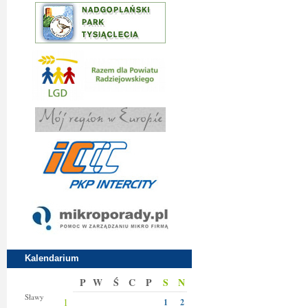
Kalendarium
P
W
Ś
C
P
S
N
Jakuba
Sławy
1
1
2