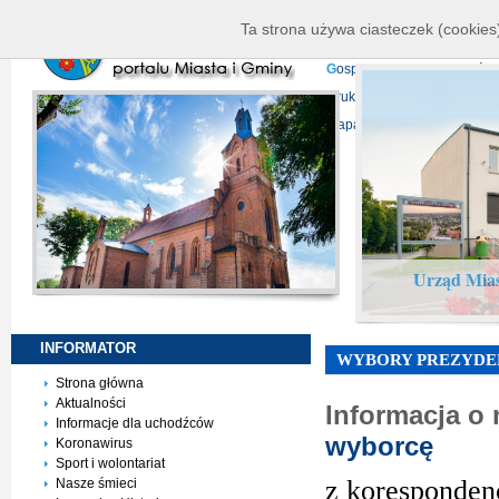
K
ierownictwo
D
ane telead
Ta strona używa ciasteczek (cookies)
P
rojekty europejskie
F
undu
G
ospodarka nieruchomości
D
ruki do pobrania
N
agrani
Mapa serwisu
Urząd Mias
INFORMATOR
WYBORY PREZYDENT
Strona główna
Aktualności
Informacja o
Informacje dla uchodźców
wyborcę
Koronawirus
Sport i wolontariat
z koresponden
Nasze śmieci