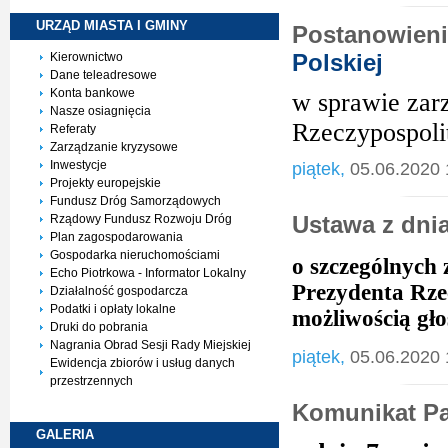
URZĄD MIASTA I
GMINY
Postanowieni
Polskiej
Kierownictwo
Dane teleadresowe
Konta bankowe
w sprawie zar
Nasze osiagnięcia
Rzeczypospolit
Referaty
Zarządzanie kryzysowe
Inwestycje
piątek,
05.06.2020 
Projekty europejskie
Fundusz Dróg Samorządowych
Ustawa z dni
Rządowy Fundusz Rozwoju Dróg
Plan zagospodarowania
Gospodarka nieruchomościami
o szczególnych
Echo Piotrkowa - Informator Lokalny
Prezydenta Rzec
Działalność gospodarcza
Podatki i opłaty lokalne
możliwością gł
Druki do pobrania
Nagrania Obrad Sesji Rady Miejskiej
piątek,
05.06.2020 
Ewidencja zbiorów i usług danych
przestrzennych
Komunikat P
GALERIA