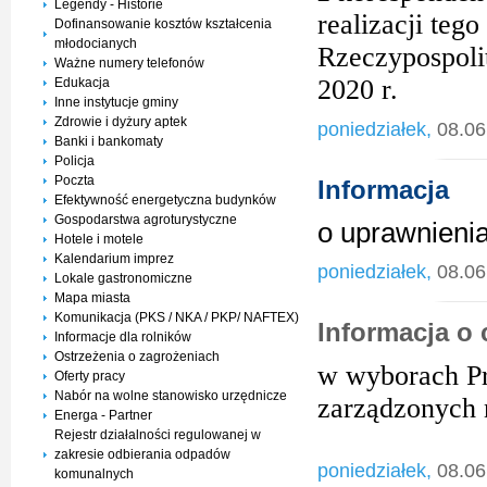
Legendy - Historie
realizacji te
Dofinansowanie kosztów kształcenia
młodocianych
Rzeczypospoli
Ważne numery telefonów
2020 r.
Edukacja
Inne instytucje gminy
Zdrowie i dyżury aptek
poniedziałek,
08.06
Banki i bankomaty
Policja
Poczta
Informacja
Efektywność energetyczna budynków
Gospodarstwa agroturystyczne
o uprawnieni
Hotele i motele
Kalendarium imprez
poniedziałek,
08.06
Lokale gastronomiczne
Mapa miasta
Komunikacja (PKS / NKA / PKP/ NAFTEX)
Informacja o
Informacje dla rolników
Ostrzeżenia o zagrożeniach
w wyborach Pr
Oferty pracy
Nabór na wolne stanowisko urzędnicze
zarządzonych 
Energa - Partner
Rejestr działalności regulowanej w
zakresie odbierania odpadów
poniedziałek,
08.06
komunalnych