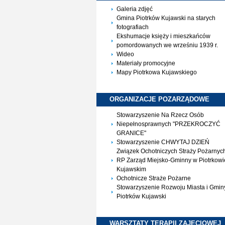
Galeria zdjęć
Gmina Piotrków Kujawski na starych
fotografiach
Ekshumacje księży i mieszkańców
pomordowanych we wrześniu 1939 r.
Wideo
Materiały promocyjne
Mapy Piotrkowa Kujawskiego
ORGANIZACJE
POZARZĄDOWE
Stowarzyszenie Na Rzecz Osób
Niepełnosprawnych "PRZEKROCZYĆ
GRANICE"
Stowarzyszenie CHWYTAJ DZIEŃ
Związek Ochotniczych Straży Pożarnyc
RP Zarząd Miejsko-Gminny w Piotrkowi
Kujawskim
Ochotnicze Straże Pożarne
Stowarzyszenie Rozwoju Miasta i Gmin
Piotrków Kujawski
WARSZTATY TERAPII
ZAJĘCIOWEJ