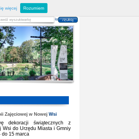
eferaty
Z
arządzanie kryzysowe
I
nwestycje
ię więcej
Rozumiem
zwoju Dróg
P
lan zagospodarowania
alność gospodarcza
P
odatki i opłaty lokalne
 i usług danych przestrzennych
ii Zajęciowej w Nowej
Wsi
ę dekoracji świątecznych z
j Wsi do Urzędu Miasta i Gmniy
4 do 15 marca