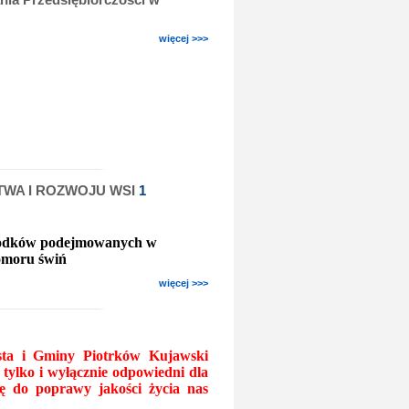
więcej >>>
TWA I ROZWOJU WSI
1
środków podejmowanych w
omoru świń
więcej >>>
sta i Gminy Piotrków Kujawski
tylko i wyłącznie odpowiedni dla
ię do poprawy jakości życia nas