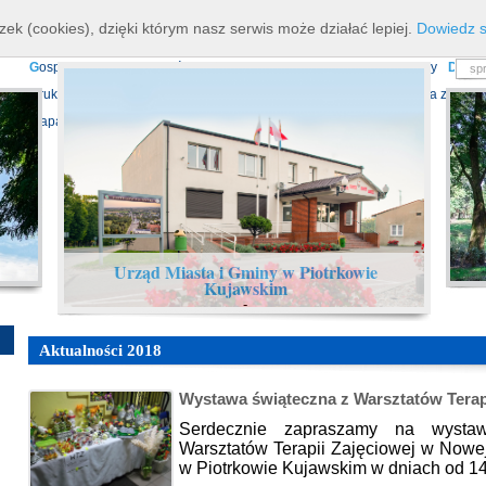
K
ierownictwo
D
ane teleadresowe
K
onta bankowe
N
asze osiagnięcia
R
zek (cookies), dzięki którym nasz serwis może działać lepiej.
Dowiedz s
P
rojekty europejskie
F
undusz Dróg Samorządowych
R
ządowy Fundusz Ro
G
ospodarka nieruchomościami
E
cho Piotrkowa - Informator Lokalny
D
ział
D
ruki do pobrania
N
agrania Obrad Sesji Rady Miejskiej
E
widencja zbiorów
Mapa serwisu
Urząd Miasta i Gminy w Piotrkowie
Kujawskim
-
Aktualności 2018
Wystawa świąteczna z Warsztatów Terap
Serdecznie zapraszamy na wystaw
Warsztatów Terapii Zajęciowej w Nowe
w Piotrkowie Kujawskim w dniach od 1