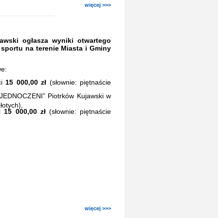
więcej >>>
awski ogłasza wyniki otwartego
sportu na terenie Miasta i Gminy
we:
ci
15 000,00 zł
(słownie: piętnaście
ZJEDNOCZENI” Piotrków Kujawski w
łotych),
ci
15 000,00 zł
(słownie: piętnaście
więcej >>>