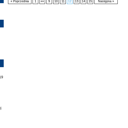
« Poprzednia
1
««
9
10
11
12
13
14
15
Następna »
19
j