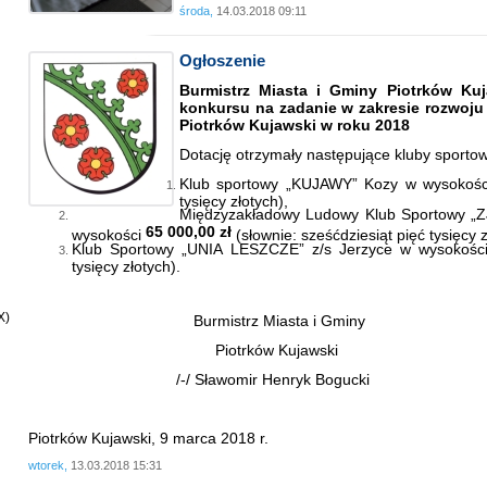
środa,
14.03.2018 09:11
Ogłoszenie
Burmistrz Miasta i Gminy Piotrków Kuj
konkursu na zadanie w zakresie rozwoju 
Piotrków Kujawski w roku 2018
Dotację otrzymały następujące kluby sporto
Klub sportowy „KUJAWY” Kozy w wysokoś
tysięcy złotych),
Międzyzakładowy Ludowy Klub Sportowy „
65 000,00 zł
wysokości
(słownie: sześćdziesiąt pięć tysięcy z
Klub Sportowy „UNIA LESZCZE” z/s Jerzyce w wysokoś
tysięcy złotych).
X)
Burmistrz Miasta i Gminy
Piotrków Kujawski
/-/ Sławomir Henryk Bogucki
Piotrków Kujawski, 9 marca 2018 r.
wtorek,
13.03.2018 15:31