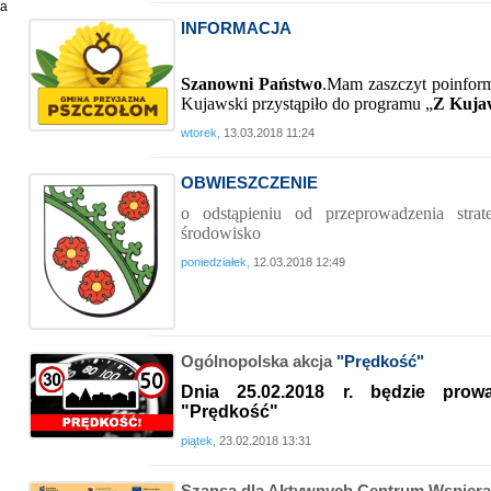
ia
INFORMACJA
Szanowni Państwo
.Mam zaszczyt poinfor
Kujawski przystąpiło do programu „
Z Kuja
wtorek,
13.03.2018 11:24
OBWIESZCZENIE
o odstąpieniu od przeprowadzenia strat
środowisko
poniedziałek,
12.03.2018 12:49
Ogólnopolska akcja
"Prędkość"
Dnia
25.02.2018 r. będzie prow
"Prędkość"
piątek,
23.02.2018 13:31
Szansa dla Aktywnych Centrum Wspieran