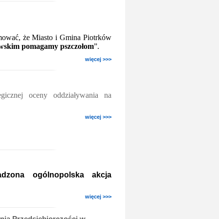
mować, że Miasto i Gmina Piotrków
wskim pomagamy pszczołom
”.
więcej >>>
egicznej oceny oddziaływania na
więcej >>>
adzona ogólnopolska akcja
więcej >>>
ia Przedsiębiorczości w