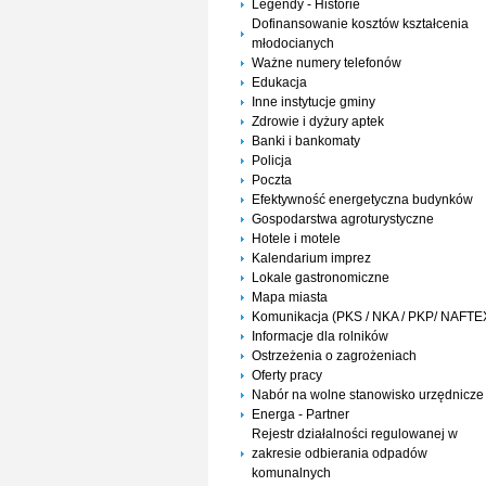
Legendy - Historie
Dofinansowanie kosztów kształcenia
młodocianych
Ważne numery telefonów
Edukacja
Inne instytucje gminy
Zdrowie i dyżury aptek
Banki i bankomaty
Policja
Poczta
Efektywność energetyczna budynków
Gospodarstwa agroturystyczne
Hotele i motele
Kalendarium imprez
Lokale gastronomiczne
Mapa miasta
Komunikacja (PKS / NKA / PKP/ NAFTE
Informacje dla rolników
Ostrzeżenia o zagrożeniach
Oferty pracy
Nabór na wolne stanowisko urzędnicze
Energa - Partner
Rejestr działalności regulowanej w
zakresie odbierania odpadów
komunalnych