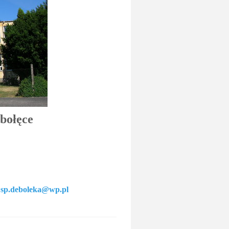
bołęce
z
sp.deboleka@wp.pl