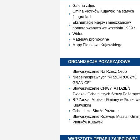
Galeria zdjęć
Gmina Piotrków Kujawski na starych
fotografiach
Ekshumacje księży i mieszkańców
pomordowanych we wrześniu 1939 r.
Wideo
Materiały promocyjne
Mapy Piotrkowa Kujawskiego
ORGANIZACJE
POZARZĄDOWE
Stowarzyszenie Na Rzecz Osób
Niepełnosprawnych "PRZEKROCZYĆ
GRANICE"
Stowarzyszenie CHWYTAJ DZIEŃ
Związek Ochotniczych Straży Pożarnyc
RP Zarząd Miejsko-Gminny w Piotrkowi
Kujawskim
Ochotnicze Straże Pożarne
Stowarzyszenie Rozwoju Miasta i Gmin
Piotrków Kujawski
WARSZTATY TERAPII
ZAJĘCIOWEJ