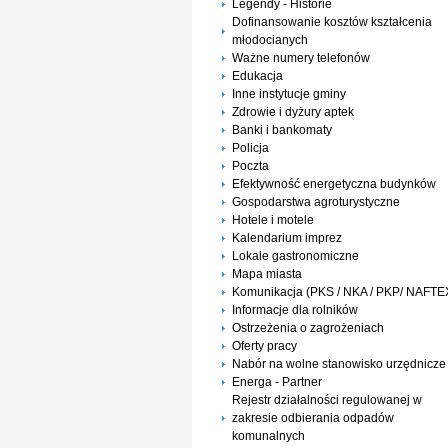
Legendy - Historie
Dofinansowanie kosztów kształcenia
młodocianych
Ważne numery telefonów
Edukacja
Inne instytucje gminy
Zdrowie i dyżury aptek
Banki i bankomaty
Policja
Poczta
Efektywność energetyczna budynków
Gospodarstwa agroturystyczne
Hotele i motele
Kalendarium imprez
Lokale gastronomiczne
Mapa miasta
Komunikacja (PKS / NKA / PKP/ NAFTE
Informacje dla rolników
Ostrzeżenia o zagrożeniach
Oferty pracy
Nabór na wolne stanowisko urzędnicze
Energa - Partner
Rejestr działalności regulowanej w
zakresie odbierania odpadów
komunalnych