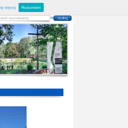
eferaty
Z
arządzanie kryzysowe
I
nwestycje
ię więcej
Rozumiem
zwoju Dróg
P
lan zagospodarowania
alność gospodarcza
P
odatki i opłaty lokalne
 i usług danych przestrzennych