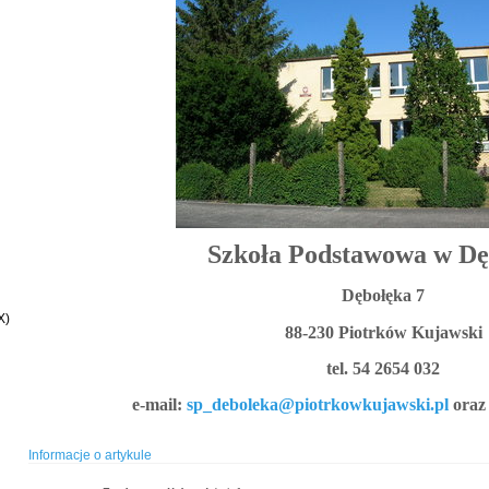
Szkoła Podstawowa w Dę
Dębołęka 7
X)
88-230 Piotrków Kujawski
tel. 54 2654 032
e-mail:
sp_deboleka@piotrkowkujawski.pl
ora
Informacje o artykule