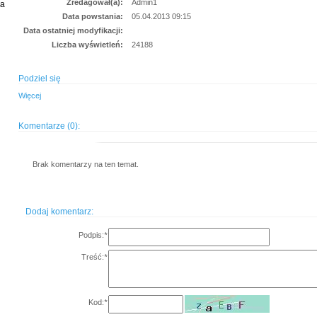
Zredagował(a):
Admin1
ia
Data powstania:
05.04.2013 09:15
Data ostatniej modyfikacji:
Liczba wyświetleń:
24188
Podziel się
Więcej
Komentarze (0):
Brak komentarzy na ten temat.
Dodaj komentarz:
Podpis:
*
Treść:
*
Kod:
*