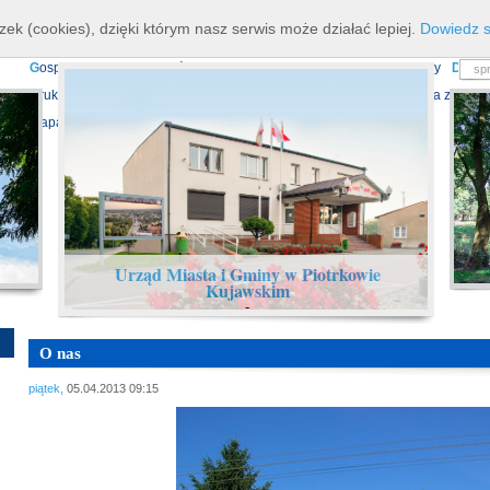
K
ierownictwo
D
ane teleadresowe
K
onta bankowe
N
asze osiagnięcia
R
zek (cookies), dzięki którym nasz serwis może działać lepiej.
Dowiedz s
P
rojekty europejskie
F
undusz Dróg Samorządowych
R
ządowy Fundusz Ro
G
ospodarka nieruchomościami
E
cho Piotrkowa - Informator Lokalny
D
ział
D
ruki do pobrania
N
agrania Obrad Sesji Rady Miejskiej
E
widencja zbiorów
Mapa serwisu
Urząd Miasta i Gminy w Piotrkowie
Kujawskim
-
O nas
piątek,
05.04.2013 09:15