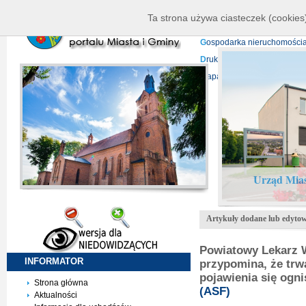
K
ierownictwo
D
ane telead
Ta strona używa ciasteczek (cookies)
P
rojekty europejskie
F
undu
G
ospodarka nieruchomości
D
ruki do pobrania
N
agrani
Mapa serwisu
Urząd Mias
Artykuły dodane lub edytow
Powiatowy Lekarz W
INFORMATOR
przypomina, że tr
pojawienia się ogn
Strona główna
(ASF)
Aktualności