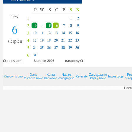
P
W
Ś
C
P
S
N
Jakuba
Sławy
1
1
2
6
2
3
4
5
6
7
8
9
3
10
11
12
13
14
15
16
4
sierpien
17
18
19
20
21
22
23
5
24
25
26
27
28
29
30
6
31
poprzedni
Sierpien
2026
następny
Dane
Konta
Nasze
Zarządzanie
Pro
Kierownictwo
Referaty
Inwestycje
teleadresowe
bankowe
osiagnięcia
kryzysowe
euro
Liczn