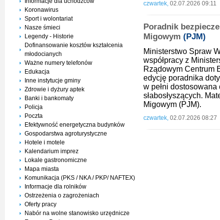
Informacje dla uchodźców
czwartek,
02.07.2026 09:11
Koronawirus
Sport i wolontariat
Poradnik bezpiecz
Nasze śmieci
Migowym
(PJM)
Legendy - Historie
Dofinansowanie kosztów kształcenia
Ministerstwo Spraw W
młodocianych
współpracy z Ministe
Ważne numery telefonów
Rządowym Centrum Be
Edukacja
edycję poradnika dot
Inne instytucje gminy
w pełni dostosowana 
Zdrowie i dyżury aptek
słabosłyszących. Mate
Banki i bankomaty
Migowym (PJM).
Policja
Poczta
czwartek,
02.07.2026 08:27
Efektywność energetyczna budynków
Gospodarstwa agroturystyczne
Hotele i motele
Kalendarium imprez
Lokale gastronomiczne
Mapa miasta
Komunikacja (PKS / NKA / PKP/ NAFTEX)
Informacje dla rolników
Ostrzeżenia o zagrożeniach
Oferty pracy
Nabór na wolne stanowisko urzędnicze