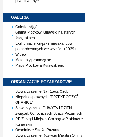
przestrzennych
GALERIA
Galeria zdjęć
Gmina Piotrków Kujawski na starych
fotografiach
Ekshumacje księży i mieszkańców
pomordowanych we wrześniu 1939 r.
Wideo
Materiały promocyjne
Mapy Piotrkowa Kujawskiego
ORGANIZACJE
POZARZĄDOWE
Stowarzyszenie Na Rzecz Osób
Niepełnosprawnych "PRZEKROCZYĆ
GRANICE"
Stowarzyszenie CHWYTAJ DZIEŃ
Związek Ochotniczych Straży Pożarnych
RP Zarząd Miejsko-Gminny w Piotrkowie
Kujawskim
Ochotnicze Straże Pożarne
Stowarzyszenie Rozwoju Miasta i Gminy