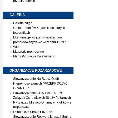
przestrzennych
GALERIA
Galeria zdjęć
Gmina Piotrków Kujawski na starych
fotografiach
Ekshumacje księży i mieszkańców
pomordowanych we wrześniu 1939 r.
Wideo
Materiały promocyjne
Mapy Piotrkowa Kujawskiego
ORGANIZACJE
POZARZĄDOWE
Stowarzyszenie Na Rzecz Osób
Niepełnosprawnych "PRZEKROCZYĆ
GRANICE"
Stowarzyszenie CHWYTAJ DZIEŃ
Związek Ochotniczych Straży Pożarnych
RP Zarząd Miejsko-Gminny w Piotrkowie
Kujawskim
Ochotnicze Straże Pożarne
Stowarzyszenie Rozwoju Miasta i Gminy