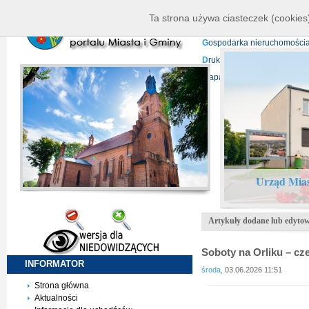
K
ierownictwo
D
ane telead
Ta strona używa ciasteczek (cookies)
P
rojekty europejskie
F
undu
G
ospodarka nieruchomości
D
ruki do pobrania
N
agrani
Mapa serwisu
Urząd Mias
Artykuły dodane lub edytow
Soboty na Orliku – cz
INFORMATOR
środa,
03.06.2026 11:51
Strona główna
Aktualności