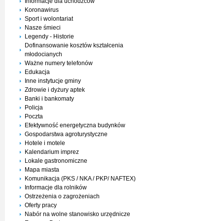
Informacje dla uchodźców
Koronawirus
Sport i wolontariat
Nasze śmieci
Legendy - Historie
Dofinansowanie kosztów kształcenia
młodocianych
Ważne numery telefonów
Edukacja
Inne instytucje gminy
Zdrowie i dyżury aptek
Banki i bankomaty
Policja
Poczta
Efektywność energetyczna budynków
Gospodarstwa agroturystyczne
Hotele i motele
Kalendarium imprez
Lokale gastronomiczne
Mapa miasta
Komunikacja (PKS / NKA / PKP/ NAFTEX)
Informacje dla rolników
Ostrzeżenia o zagrożeniach
Oferty pracy
Nabór na wolne stanowisko urzędnicze