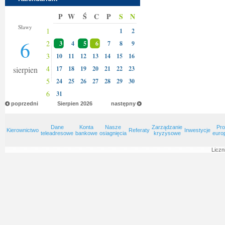
P
W
Ś
C
P
S
N
Jakuba
Sławy
1
1
2
6
2
3
4
5
6
7
8
9
3
10
11
12
13
14
15
16
4
sierpien
17
18
19
20
21
22
23
5
24
25
26
27
28
29
30
6
31
poprzedni
Sierpien
2026
następny
Dane
Konta
Nasze
Zarządzanie
Pro
Kierownictwo
Referaty
Inwestycje
teleadresowe
bankowe
osiagnięcia
kryzysowe
euro
Liczn