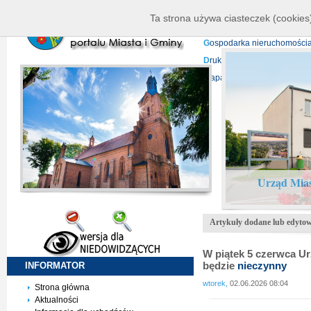
K
ierownictwo
D
ane telead
Ta strona używa ciasteczek (cookies)
P
rojekty europejskie
F
undu
G
ospodarka nieruchomości
D
ruki do pobrania
N
agrani
Mapa serwisu
Urząd Mias
Artykuły dodane lub edytow
W piątek 5 czerwca Ur
będzie
nieczynny
INFORMATOR
wtorek,
02.06.2026 08:04
Strona główna
Aktualności