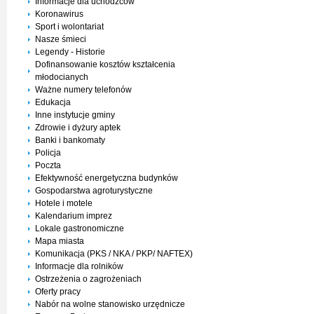
Informacje dla uchodźców
Koronawirus
Sport i wolontariat
Nasze śmieci
Legendy - Historie
Dofinansowanie kosztów kształcenia
młodocianych
Ważne numery telefonów
Edukacja
Inne instytucje gminy
Zdrowie i dyżury aptek
Banki i bankomaty
Policja
Poczta
Efektywność energetyczna budynków
Gospodarstwa agroturystyczne
Hotele i motele
Kalendarium imprez
Lokale gastronomiczne
Mapa miasta
Komunikacja (PKS / NKA / PKP/ NAFTEX)
Informacje dla rolników
Ostrzeżenia o zagrożeniach
Oferty pracy
Nabór na wolne stanowisko urzędnicze