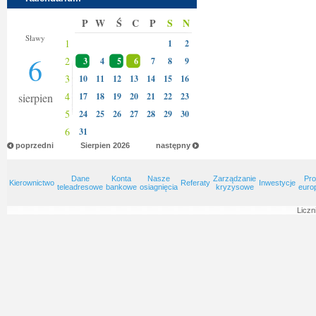
P
W
Ś
C
P
S
N
Jakuba
Sławy
1
1
2
6
2
3
4
5
6
7
8
9
3
10
11
12
13
14
15
16
4
sierpien
17
18
19
20
21
22
23
5
24
25
26
27
28
29
30
6
31
poprzedni
Sierpien
2026
następny
Dane
Konta
Nasze
Zarządzanie
Pro
Kierownictwo
Referaty
Inwestycje
teleadresowe
bankowe
osiagnięcia
kryzysowe
euro
Liczn