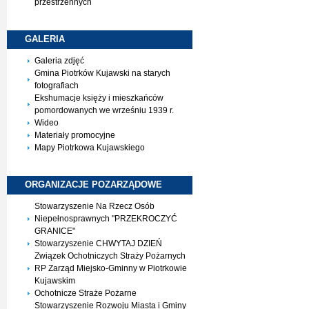
przestrzennych
GALERIA
Galeria zdjęć
Gmina Piotrków Kujawski na starych
fotografiach
Ekshumacje księży i mieszkańców
pomordowanych we wrześniu 1939 r.
Wideo
Materiały promocyjne
Mapy Piotrkowa Kujawskiego
ORGANIZACJE
POZARZĄDOWE
Stowarzyszenie Na Rzecz Osób
Niepełnosprawnych "PRZEKROCZYĆ
GRANICE"
Stowarzyszenie CHWYTAJ DZIEŃ
Związek Ochotniczych Straży Pożarnych
RP Zarząd Miejsko-Gminny w Piotrkowie
Kujawskim
Ochotnicze Straże Pożarne
Stowarzyszenie Rozwoju Miasta i Gminy