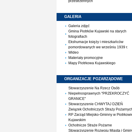
przestrzennych
GALERIA
Galeria zdjęć
Gmina Piotrków Kujawski na starych
fotografiach
Ekshumacje księży i mieszkańców
pomordowanych we wrześniu 1939 r.
Wideo
Materiały promocyjne
Mapy Piotrkowa Kujawskiego
ORGANIZACJE
POZARZĄDOWE
Stowarzyszenie Na Rzecz Osób
Niepełnosprawnych "PRZEKROCZYĆ
GRANICE"
Stowarzyszenie CHWYTAJ DZIEŃ
Związek Ochotniczych Straży Pożarnyc
RP Zarząd Miejsko-Gminny w Piotrkowi
Kujawskim
Ochotnicze Straże Pożarne
Stowarzyszenie Rozwoju Miasta i Gmin