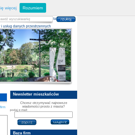
eferaty
Z
arządzanie kryzysowe
I
nwestycje
ię więcej
Rozumiem
zwoju Dróg
P
lan zagospodarowania
alność gospodarcza
P
odatki i opłaty lokalne
 i usług danych przestrzennych
Newsletter
mieszkańców
Chcesz otrzymywać najnowsze
wiadomości prosto z miasta?
firm
podaj e-mail:
Baza
firm