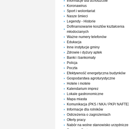
Informacje dla uchodźców
Koronawirus
Sport i wolontariat
Nasze śmieci
Legendy - Historie
Dofinansowanie kosztów kształcenia
młodocianych
Ważne numery telefonów
Edukacja
Inne instytucje gminy
Zdrowie i dyżury aptek
Banki i bankomaty
Policja
Poczta
Efektywność energetyczna budynków
Gospodarstwa agroturystyczne
Hotele i motele
Kalendarium imprez
Lokale gastronomiczne
Mapa miasta
Komunikacja (PKS / NKA / PKP/ NAFTE
Informacje dla rolników
Ostrzeżenia o zagrożeniach
Oferty pracy
Nabór na wolne stanowisko urzędnicze