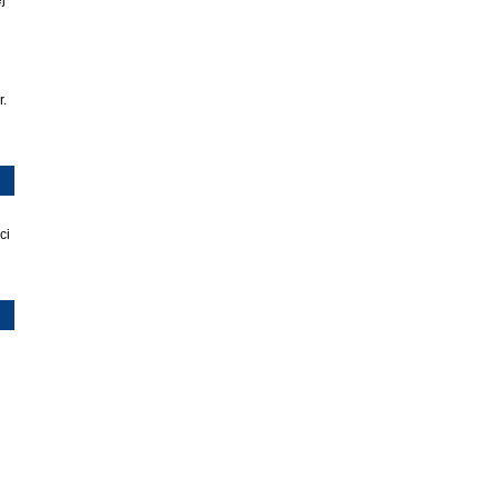
j
r.
ci