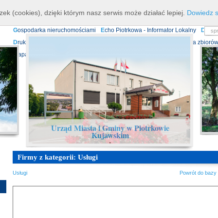
K
ierownictwo
D
ane teleadresowe
K
onta bankowe
N
asze osiagnięcia
R
zek (cookies), dzięki którym nasz serwis może działać lepiej.
Dowiedz s
P
rojekty europejskie
F
undusz Dróg Samorządowych
R
ządowy Fundusz Ro
G
ospodarka nieruchomościami
E
cho Piotrkowa - Informator Lokalny
D
ział
D
ruki do pobrania
N
agrania Obrad Sesji Rady Miejskiej
E
widencja zbiorów
Mapa serwisu
Urząd Miasta i Gminy w Piotrkowie
Kujawskim
-
Firmy z kategorii: Usługi
Usługi
Powrót do bazy 