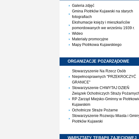
Galeria zdjęć
Gmina Piotrków Kujawski na starych
fotografiach
Ekshumacje księży i mieszkańców
pomordowanych we wrześniu 1939 r.
Wideo
Materiały promocyjne
Mapy Piotrkowa Kujawskiego
ORGANIZACJE
POZARZĄDOWE
Stowarzyszenie Na Rzecz Osób
Niepełnosprawnych "PRZEKROCZYĆ
GRANICE"
Stowarzyszenie CHWYTAJ DZIEŃ
Związek Ochotniczych Straży Pożarnyc
RP Zarząd Miejsko-Gminny w Piotrkowi
Kujawskim
Ochotnicze Straże Pożarne
Stowarzyszenie Rozwoju Miasta i Gmin
Piotrków Kujawski
WARSZTATY TERAPII
ZAJĘCIOWEJ