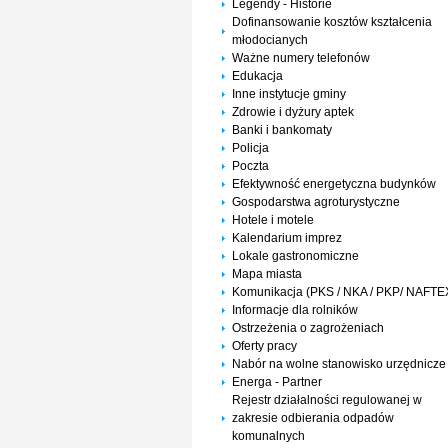
Legendy - Historie
Dofinansowanie kosztów kształcenia
młodocianych
Ważne numery telefonów
Edukacja
Inne instytucje gminy
Zdrowie i dyżury aptek
Banki i bankomaty
Policja
Poczta
Efektywność energetyczna budynków
Gospodarstwa agroturystyczne
Hotele i motele
Kalendarium imprez
Lokale gastronomiczne
Mapa miasta
Komunikacja (PKS / NKA / PKP/ NAFTE
Informacje dla rolników
Ostrzeżenia o zagrożeniach
Oferty pracy
Nabór na wolne stanowisko urzędnicze
Energa - Partner
Rejestr działalności regulowanej w
zakresie odbierania odpadów
komunalnych