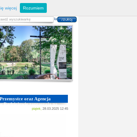
eferaty
Z
arządzanie kryzysowe
I
nwestycje
ię więcej
Rozumiem
zwoju Dróg
P
lan zagospodarowania
alność gospodarcza
P
odatki i opłaty lokalne
 i usług danych przestrzennych
 Przemystce oraz Agencja
 w Radziejowie zapraszają na
ątnikach
piątek,
28.03.2025 12:45