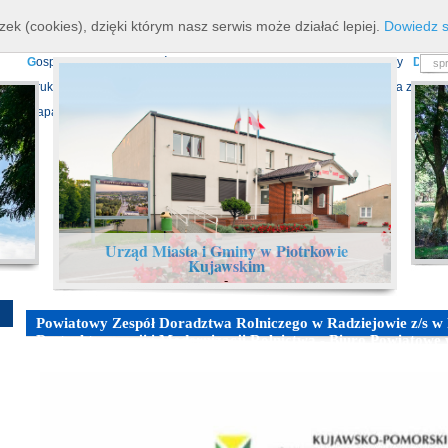
K
ierownictwo
D
ane teleadresowe
K
onta bankowe
N
asze osiagnięcia
R
zek (cookies), dzięki którym nasz serwis może działać lepiej.
Dowiedz s
P
rojekty europejskie
F
undusz Dróg Samorządowych
R
ządowy Fundusz Ro
G
ospodarka nieruchomościami
E
cho Piotrkowa - Informator Lokalny
D
ział
D
ruki do pobrania
N
agrania Obrad Sesji Rady Miejskiej
E
widencja zbiorów
Mapa serwisu
Urząd Miasta i Gminy w Piotrkowie
Kujawskim
-
Powiatowy Zespół Doradztwa Rolniczego w Radziejowie z/s w
Restrukturyzacji i Modernizacji Rolnictwa - Biuro Powiatowe
szkolenie ! 02.04.2025 r. godz. 10.00-12.00 Remiza OSP w Świ