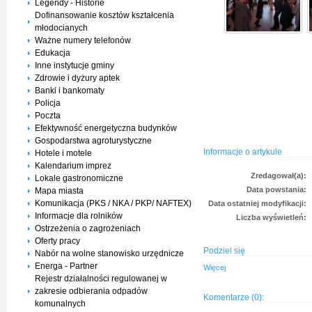
Legendy - Historie
Dofinansowanie kosztów kształcenia
młodocianych
Ważne numery telefonów
Edukacja
Inne instytucje gminy
Zdrowie i dyżury aptek
Banki i bankomaty
Policja
Poczta
Efektywność energetyczna budynków
Gospodarstwa agroturystyczne
Informacje o artykule
Hotele i motele
Kalendarium imprez
Zredagował(a):
Lokale gastronomiczne
Data powstania:
Mapa miasta
Komunikacja (PKS / NKA / PKP/ NAFTEX)
Data ostatniej modyfikacji:
Informacje dla rolników
Liczba wyświetleń:
Ostrzeżenia o zagrożeniach
Oferty pracy
Podziel się
Nabór na wolne stanowisko urzędnicze
Energa - Partner
Więcej
Rejestr działalności regulowanej w
zakresie odbierania odpadów
Komentarze (0):
komunalnych