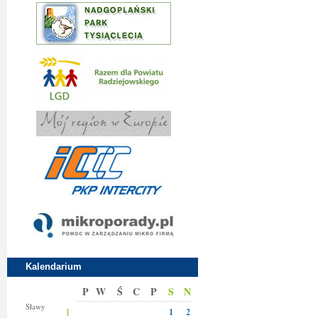
Kalendarium
P
W
Ś
C
P
S
N
Jakuba
Sławy
1
1
2