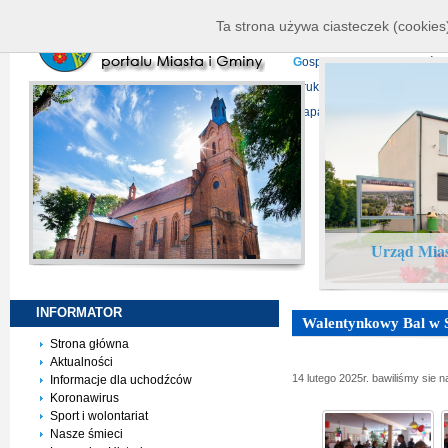
K
ierownictwo
D
ane telead
Ta strona używa ciasteczek (cookies)
P
rojekty europejskie
F
undu
G
ospodarka nieruchomości
D
ruki do pobrania
N
agrani
Mapa serwisu
Urząd Mias
INFORMATOR
Walentynkowy Bal w S
Strona główna
Aktualności
14 lutego 2025r. bawiliśmy sie
Informacje dla uchodźców
Koronawirus
Sport i wolontariat
Nasze śmieci