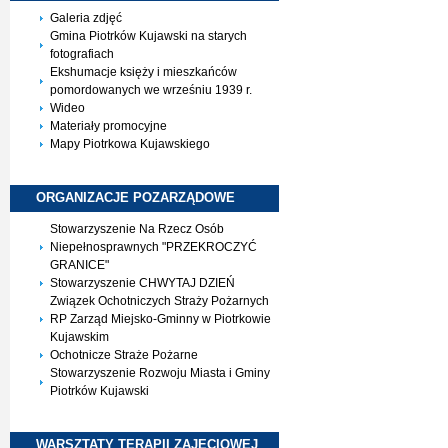
Galeria zdjęć
Gmina Piotrków Kujawski na starych
fotografiach
Ekshumacje księży i mieszkańców
pomordowanych we wrześniu 1939 r.
Wideo
Materiały promocyjne
Mapy Piotrkowa Kujawskiego
ORGANIZACJE
POZARZĄDOWE
Stowarzyszenie Na Rzecz Osób
Niepełnosprawnych "PRZEKROCZYĆ
GRANICE"
Stowarzyszenie CHWYTAJ DZIEŃ
Związek Ochotniczych Straży Pożarnych
RP Zarząd Miejsko-Gminny w Piotrkowie
Kujawskim
Ochotnicze Straże Pożarne
Stowarzyszenie Rozwoju Miasta i Gminy
Piotrków Kujawski
WARSZTATY TERAPII
ZAJĘCIOWEJ