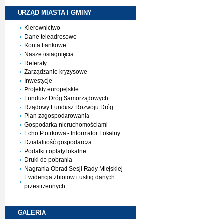
URZĄD MIASTA I
GMINY
Kierownictwo
Dane teleadresowe
Konta bankowe
Nasze osiagnięcia
Referaty
Zarządzanie kryzysowe
Inwestycje
Projekty europejskie
Fundusz Dróg Samorządowych
Rządowy Fundusz Rozwoju Dróg
Plan zagospodarowania
Gospodarka nieruchomościami
Echo Piotrkowa - Informator Lokalny
Działalność gospodarcza
Podatki i opłaty lokalne
Druki do pobrania
Nagrania Obrad Sesji Rady Miejskiej
Ewidencja zbiorów i usług danych
przestrzennych
GALERIA