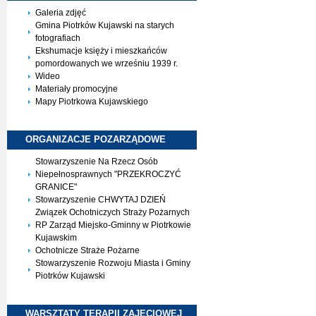
Galeria zdjęć
Gmina Piotrków Kujawski na starych
fotografiach
Ekshumacje księży i mieszkańców
pomordowanych we wrześniu 1939 r.
Wideo
Materiały promocyjne
Mapy Piotrkowa Kujawskiego
ORGANIZACJE
POZARZĄDOWE
Stowarzyszenie Na Rzecz Osób
Niepełnosprawnych "PRZEKROCZYĆ
GRANICE"
Stowarzyszenie CHWYTAJ DZIEŃ
Związek Ochotniczych Straży Pożarnych
RP Zarząd Miejsko-Gminny w Piotrkowie
Kujawskim
Ochotnicze Straże Pożarne
Stowarzyszenie Rozwoju Miasta i Gminy
Piotrków Kujawski
WARSZTATY TERAPII
ZAJĘCIOWEJ