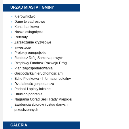
URZĄD MIASTA I
GMINY
Kierownictwo
Dane teleadresowe
Konta bankowe
Nasze osiagnięcia
Referaty
Zarządzanie kryzysowe
Inwestycje
Projekty europejskie
Fundusz Dróg Samorządowych
Rządowy Fundusz Rozwoju Dróg
Plan zagospodarowania
Gospodarka nieruchomościami
Echo Piotrkowa - Informator Lokalny
Działalność gospodarcza
Podatki i opłaty lokalne
Druki do pobrania
Nagrania Obrad Sesji Rady Miejskiej
Ewidencja zbiorów i usług danych
przestrzennych
GALERIA