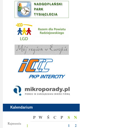
Kalendarium
P
W
Ś
C
P
S
N
Izy
Rajmunda
1
1
2