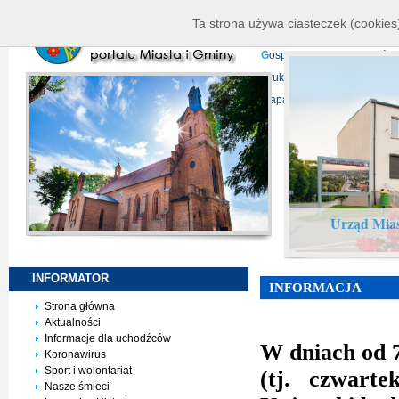
K
ierownictwo
D
ane telead
Ta strona używa ciasteczek (cookies)
P
rojekty europejskie
F
undu
G
ospodarka nieruchomości
D
ruki do pobrania
N
agrani
Mapa serwisu
Urząd Mias
INFORMATOR
INFORMACJA
Strona główna
Aktualności
Informacje dla uchodźców
W dniach od 7.
Koronawirus
Sport i wolontariat
(tj. czwart
Nasze śmieci