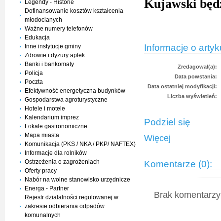
Kujawski będ
Legendy - Historie
Dofinansowanie kosztów kształcenia
młodocianych
Ważne numery telefonów
Edukacja
Informacje o artyk
Inne instytucje gminy
Zdrowie i dyżury aptek
Banki i bankomaty
Zredagował(a):
Policja
Data powstania:
Poczta
Data ostatniej modyfikacji:
Efektywność energetyczna budynków
Liczba wyświetleń:
Gospodarstwa agroturystyczne
Hotele i motele
Kalendarium imprez
Podziel się
Lokale gastronomiczne
Mapa miasta
Więcej
Komunikacja (PKS / NKA / PKP/ NAFTEX)
Informacje dla rolników
Ostrzeżenia o zagrożeniach
Komentarze (0):
Oferty pracy
Nabór na wolne stanowisko urzędnicze
Energa - Partner
Brak komentarzy 
Rejestr działalności regulowanej w
zakresie odbierania odpadów
komunalnych