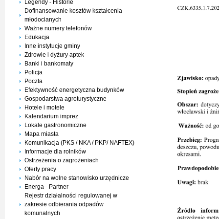
Legendy - Historie
Dofinansowanie kosztów kształcenia
młodocianych
Ważne numery telefonów
Edukacja
Inne instytucje gminy
Zdrowie i dyżury aptek
Banki i bankomaty
Policja
Poczta
Efektywność energetyczna budynków
Gospodarstwa agroturystyczne
Hotele i motele
Kalendarium imprez
Lokale gastronomiczne
Mapa miasta
Komunikacja (PKS / NKA / PKP/ NAFTEX)
Informacje dla rolników
Ostrzeżenia o zagrożeniach
Oferty pracy
Nabór na wolne stanowisko urzędnicze
Energa - Partner
Rejestr działalności regulowanej w
zakresie odbierania odpadów
komunalnych