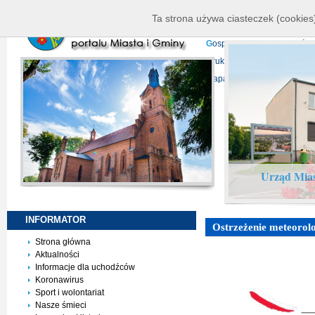
K
ierownictwo
D
ane telead
Ta strona używa ciasteczek (cookies)
P
rojekty europejskie
F
undu
G
ospodarka nieruchomości
D
ruki do pobrania
N
agrani
Mapa serwisu
Urząd Mias
INFORMATOR
Ostrzeżenie meteorolo
Strona główna
Aktualności
Informacje dla uchodźców
Koronawirus
Sport i wolontariat
Nasze śmieci