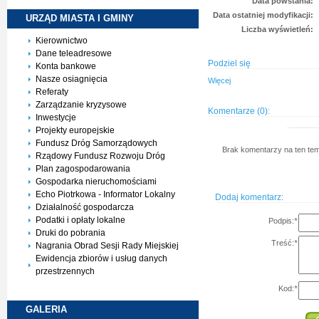
Data powstania:
Data ostatniej modyfikacji:
URZĄD MIASTA I
GMINY
Liczba wyświetleń:
Kierownictwo
Dane teleadresowe
Podziel się
Konta bankowe
Nasze osiagnięcia
Więcej
Referaty
Zarządzanie kryzysowe
Komentarze (0):
Inwestycje
Projekty europejskie
Fundusz Dróg Samorządowych
Brak komentarzy na ten tem
Rządowy Fundusz Rozwoju Dróg
Plan zagospodarowania
Gospodarka nieruchomościami
Echo Piotrkowa - Informator Lokalny
Dodaj komentarz:
Działalność gospodarcza
Podatki i opłaty lokalne
Podpis:
*
Druki do pobrania
Treść:
*
Nagrania Obrad Sesji Rady Miejskiej
Ewidencja zbiorów i usług danych
przestrzennych
Kod:
*
GALERIA