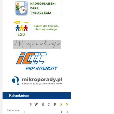
Kalendarium
P
W
Ś
C
P
S
N
Izy
Rajmunda
1
1
2