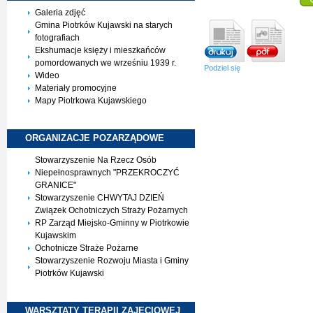
Galeria zdjęć
Gmina Piotrków Kujawski na starych
fotografiach
Ekshumacje księży i mieszkańców
pomordowanych we wrześniu 1939 r.
Podziel się
Wideo
Materiały promocyjne
Mapy Piotrkowa Kujawskiego
ORGANIZACJE
POZARZĄDOWE
Stowarzyszenie Na Rzecz Osób
Niepełnosprawnych "PRZEKROCZYĆ
GRANICE"
Stowarzyszenie CHWYTAJ DZIEŃ
Związek Ochotniczych Straży Pożarnych
RP Zarząd Miejsko-Gminny w Piotrkowie
Kujawskim
Ochotnicze Straże Pożarne
Stowarzyszenie Rozwoju Miasta i Gminy
Piotrków Kujawski
WARSZTATY TERAPII
ZAJĘCIOWEJ