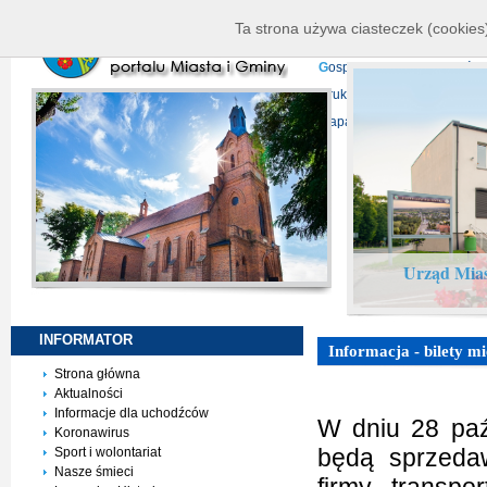
K
ierownictwo
D
ane telead
Ta strona używa ciasteczek (cookies)
P
rojekty europejskie
F
undu
G
ospodarka nieruchomości
D
ruki do pobrania
N
agrani
Mapa serwisu
Urząd Mias
INFORMATOR
Informacja - bilety m
Strona główna
Aktualności
Informacje dla uchodźców
W dniu 28 paź
Koronawirus
będą sprzedaw
Sport i wolontariat
Nasze śmieci