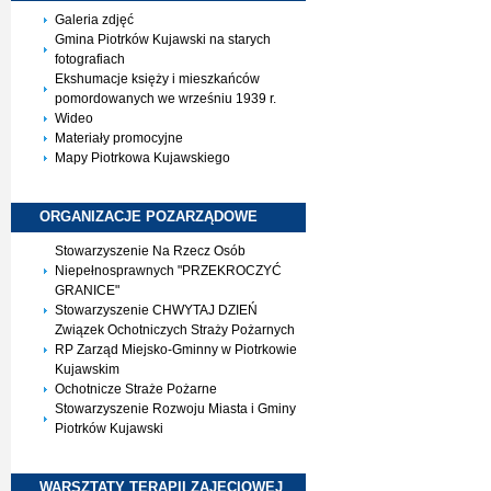
Galeria zdjęć
Gmina Piotrków Kujawski na starych
fotografiach
Ekshumacje księży i mieszkańców
pomordowanych we wrześniu 1939 r.
Wideo
Materiały promocyjne
Mapy Piotrkowa Kujawskiego
ORGANIZACJE
POZARZĄDOWE
Stowarzyszenie Na Rzecz Osób
Niepełnosprawnych "PRZEKROCZYĆ
GRANICE"
Stowarzyszenie CHWYTAJ DZIEŃ
Związek Ochotniczych Straży Pożarnych
RP Zarząd Miejsko-Gminny w Piotrkowie
Kujawskim
Ochotnicze Straże Pożarne
Stowarzyszenie Rozwoju Miasta i Gminy
Piotrków Kujawski
WARSZTATY TERAPII
ZAJĘCIOWEJ