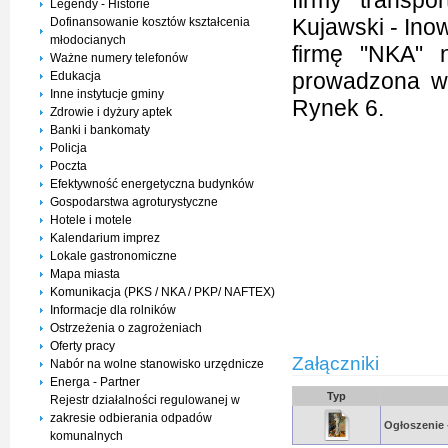
firmy transp
Legendy - Historie
Kujawski - Ino
Dofinansowanie kosztów kształcenia
młodocianych
firmę "NKA" 
Ważne numery telefonów
prowadzona w
Edukacja
Inne instytucje gminy
Rynek 6.
Zdrowie i dyżury aptek
Banki i bankomaty
Policja
Poczta
Efektywność energetyczna budynków
Gospodarstwa agroturystyczne
Hotele i motele
Kalendarium imprez
Lokale gastronomiczne
Mapa miasta
Komunikacja (PKS / NKA / PKP/ NAFTEX)
Informacje dla rolników
Ostrzeżenia o zagrożeniach
Oferty pracy
Załączniki
Nabór na wolne stanowisko urzędnicze
Energa - Partner
Typ
Rejestr działalności regulowanej w
zakresie odbierania odpadów
Ogłoszenie
komunalnych