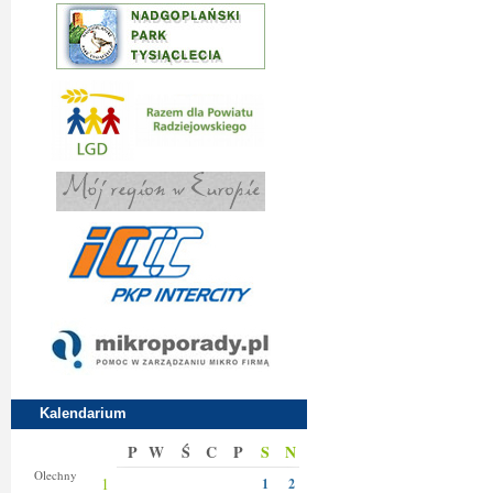
Kalendarium
P
W
Ś
C
P
S
N
Donaty
Olechny
1
1
2