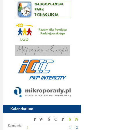
Kalendarium
P
W
Ś
C
P
S
N
Izy
Rajmunda
1
1
2