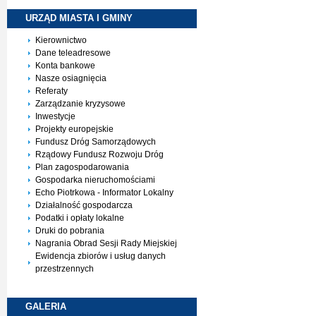
URZĄD MIASTA I
GMINY
Kierownictwo
Dane teleadresowe
Konta bankowe
Nasze osiagnięcia
Referaty
Zarządzanie kryzysowe
Inwestycje
Projekty europejskie
Fundusz Dróg Samorządowych
Rządowy Fundusz Rozwoju Dróg
Plan zagospodarowania
Gospodarka nieruchomościami
Echo Piotrkowa - Informator Lokalny
Działalność gospodarcza
Podatki i opłaty lokalne
Druki do pobrania
Nagrania Obrad Sesji Rady Miejskiej
Ewidencja zbiorów i usług danych
przestrzennych
GALERIA