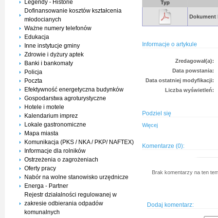
Legendy - Historie
Typ
Dofinansowanie kosztów kształcenia
Dokument
młodocianych
Ważne numery telefonów
Edukacja
Informacje o artykule
Inne instytucje gminy
Zdrowie i dyżury aptek
Zredagował(a):
Banki i bankomaty
Data powstania:
Policja
Poczta
Data ostatniej modyfikacji:
Efektywność energetyczna budynków
Liczba wyświetleń:
Gospodarstwa agroturystyczne
Hotele i motele
Podziel się
Kalendarium imprez
Lokale gastronomiczne
Więcej
Mapa miasta
Komunikacja (PKS / NKA / PKP/ NAFTEX)
Komentarze (0):
Informacje dla rolników
Ostrzeżenia o zagrożeniach
Oferty pracy
Brak komentarzy na ten tem
Nabór na wolne stanowisko urzędnicze
Energa - Partner
Rejestr działalności regulowanej w
zakresie odbierania odpadów
Dodaj komentarz:
komunalnych