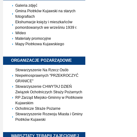
Galeria zdjęć
Gmina Piotrków Kujawski na starych
fotografiach
Ekshumacje księży i mieszkańców
pomordowanych we wrześniu 1939 r.
Wideo
Materiały promocyjne
Mapy Piotrkowa Kujawskiego
ORGANIZACJE
POZARZĄDOWE
Stowarzyszenie Na Rzecz Osób
Niepełnosprawnych "PRZEKROCZYĆ
GRANICE"
Stowarzyszenie CHWYTAJ DZIEŃ
Związek Ochotniczych Straży Pożarnych
RP Zarząd Miejsko-Gminny w Piotrkowie
Kujawskim
Ochotnicze Straże Pożarne
Stowarzyszenie Rozwoju Miasta i Gminy
Piotrków Kujawski
WARSZTATY TERAPII
ZAJĘCIOWEJ