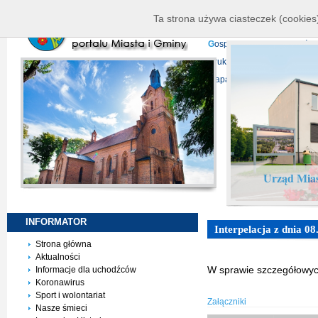
K
ierownictwo
D
ane telead
Ta strona używa ciasteczek (cookies)
P
rojekty europejskie
F
undu
G
ospodarka nieruchomości
D
ruki do pobrania
N
agrani
Mapa serwisu
Urząd Mias
INFORMATOR
Interpelacja z dnia 08
Strona główna
Aktualności
W sprawie szczegółowyc
Informacje dla uchodźców
Koronawirus
Sport i wolontariat
Załączniki
Nasze śmieci