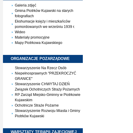
Galeria zdjęć
Gmina Piotrków Kujawski na starych
fotografiach
Ekshumacje księży i mieszkańców
pomordowanych we wrześniu 1939 r.
Wideo
Materiały promocyjne
Mapy Piotrkowa Kujawskiego
ORGANIZACJE
POZARZĄDOWE
Stowarzyszenie Na Rzecz Osób
Niepełnosprawnych "PRZEKROCZYĆ
GRANICE"
Stowarzyszenie CHWYTAJ DZIEŃ
Związek Ochotniczych Straży Pożarnych
RP Zarząd Miejsko-Gminny w Piotrkowie
Kujawskim
Ochotnicze Straże Pożarne
Stowarzyszenie Rozwoju Miasta i Gminy
Piotrków Kujawski
WARSZTATY TERAPII
ZAJĘCIOWEJ