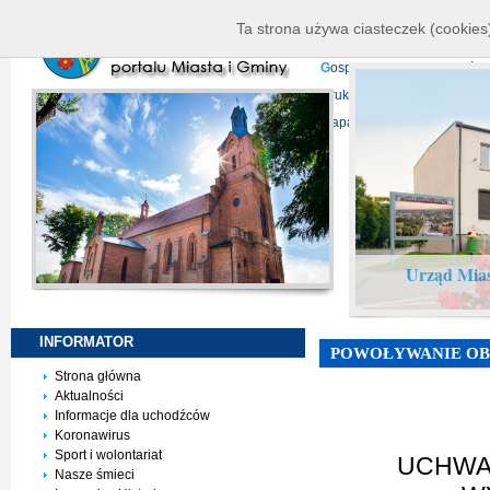
K
ierownictwo
D
ane telead
Ta strona używa ciasteczek (cookies)
P
rojekty europejskie
F
undu
G
ospodarka nieruchomości
D
ruki do pobrania
N
agrani
Mapa serwisu
Urząd Mias
INFORMATOR
POWOŁYWANIE O
Strona główna
Aktualności
Informacje dla uchodźców
Koronawirus
Sport i wolontariat
UCHWAŁ
Nasze śmieci