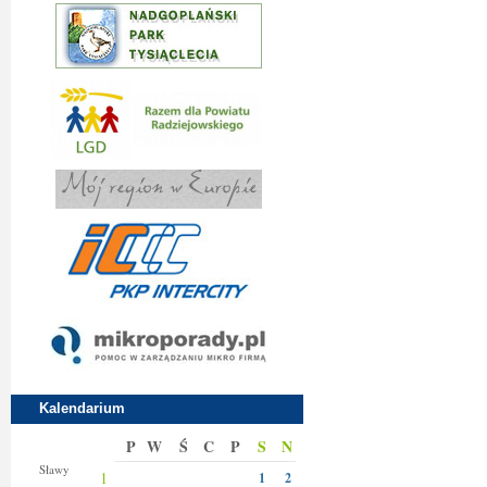
Kalendarium
P
W
Ś
C
P
S
N
Jakuba
Sławy
1
1
2