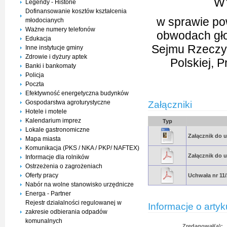
WY
Legendy - Historie
Dofinansowanie kosztów kształcenia
w sprawie p
młodocianych
Ważne numery telefonów
obwodach gło
Edukacja
Sejmu Rzeczypo
Inne instytucje gminy
Zdrowie i dyżury aptek
Polskiej, 
Banki i bankomaty
Policja
Poczta
Efektywność energetyczna budynków
Gospodarstwa agroturystyczne
Załączniki
Hotele i motele
Kalendarium imprez
Typ
Lokale gastronomiczne
Załącznik do 
Mapa miasta
Komunikacja (PKS / NKA / PKP/ NAFTEX)
Załącznik do 
Informacje dla rolników
Ostrzeżenia o zagrożeniach
Oferty pracy
Uchwała nr 11
Nabór na wolne stanowisko urzędnicze
Energa - Partner
Rejestr działalności regulowanej w
Informacje o artyk
zakresie odbierania odpadów
komunalnych
Zredagował(a):