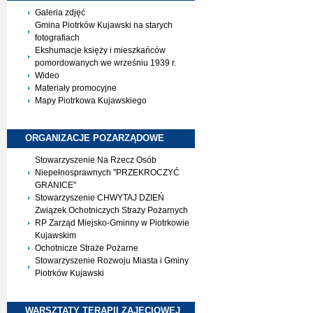
Galeria zdjęć
Gmina Piotrków Kujawski na starych
fotografiach
Ekshumacje księży i mieszkańców
pomordowanych we wrześniu 1939 r.
Wideo
Materiały promocyjne
Mapy Piotrkowa Kujawskiego
ORGANIZACJE
POZARZĄDOWE
Stowarzyszenie Na Rzecz Osób
Niepełnosprawnych "PRZEKROCZYĆ
GRANICE"
Stowarzyszenie CHWYTAJ DZIEŃ
Związek Ochotniczych Straży Pożarnych
RP Zarząd Miejsko-Gminny w Piotrkowie
Kujawskim
Ochotnicze Straże Pożarne
Stowarzyszenie Rozwoju Miasta i Gminy
Piotrków Kujawski
WARSZTATY TERAPII
ZAJĘCIOWEJ