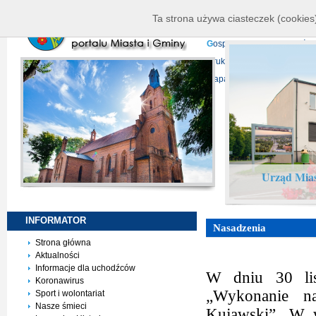
K
ierownictwo
D
ane telead
Ta strona używa ciasteczek (cookies)
P
rojekty europejskie
F
undu
G
ospodarka nieruchomości
D
ruki do pobrania
N
agrani
Mapa serwisu
Urząd Mias
INFORMATOR
Nasadzenia
Strona główna
Aktualności
Informacje dla uchodźców
W dniu 30 lis
Koronawirus
„Wykonanie n
Sport i wolontariat
Nasze śmieci
Kujawski”. W w