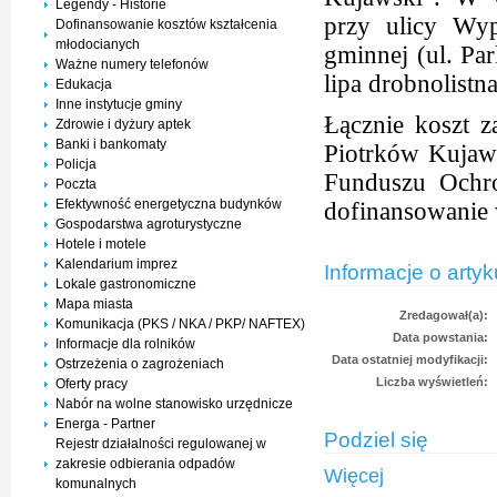
Legendy - Historie
przy ulicy Wy
Dofinansowanie kosztów kształcenia
młodocianych
gminnej (ul. Pa
Ważne numery telefonów
lipa drobnolistna
Edukacja
Inne instytucje gminy
Łącznie koszt z
Zdrowie i dyżury aptek
Banki i bankomaty
Piotrków Kujaws
Policja
Funduszu Ochr
Poczta
Efektywność energetyczna budynków
dofinansowanie 
Gospodarstwa agroturystyczne
Hotele i motele
Kalendarium imprez
Informacje o artyk
Lokale gastronomiczne
Mapa miasta
Zredagował(a):
Komunikacja (PKS / NKA / PKP/ NAFTEX)
Data powstania:
Informacje dla rolników
Data ostatniej modyfikacji:
Ostrzeżenia o zagrożeniach
Liczba wyświetleń:
Oferty pracy
Nabór na wolne stanowisko urzędnicze
Energa - Partner
Podziel się
Rejestr działalności regulowanej w
zakresie odbierania odpadów
Więcej
komunalnych