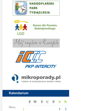
Kalendarium
P
W
Ś
C
P
S
N
Jakuba
Sławy
1
1
2