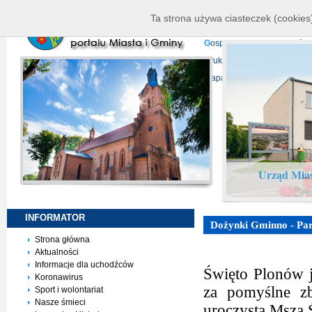
K
ierownictwo
D
ane telead
Ta strona używa ciasteczek (cookies)
P
rojekty europejskie
F
undu
G
ospodarka nieruchomości
D
ruki do pobrania
N
agrani
Mapa serwisu
Urząd Mias
INFORMATOR
Dożynki Gminno - Par
Strona główna
Aktualności
Informacje dla uchodźców
Święto Plonów j
Koronawirus
za pomyślne zb
Sport i wolontariat
Nasze śmieci
uroczystą Mszą 