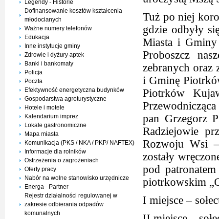
Legendy - Historie
Dofinansowanie kosztów kształcenia
Tuż po niej kor
młodocianych
gdzie odbyły si
Ważne numery telefonów
Edukacja
Miasta i Gminy
Inne instytucje gminy
Proboszcz nasz
Zdrowie i dyżury aptek
Banki i bankomaty
zebranych oraz 
Policja
i Gminę Piotrk
Poczta
Efektywność energetyczna budynków
Piotrków Kuja
Gospodarstwa agroturystyczne
Przewodnicząca
Hotele i motele
pan Grzegorz P
Kalendarium imprez
Lokale gastronomiczne
Radziejowie prz
Mapa miasta
Rozwoju Wsi – 
Komunikacja (PKS / NKA / PKP/ NAFTEX)
Informacje dla rolników
zostały wręczon
Ostrzeżenia o zagrożeniach
pod patronatem
Oferty pracy
Nabór na wolne stanowisko urzędnicze
piotrkowskim „Or
Energa - Partner
Rejestr działalności regulowanej w
I miejsce – soł
zakresie odbierania odpadów
komunalnych
II miejsce – soł