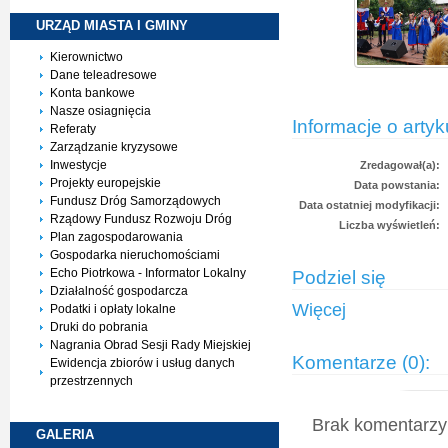
URZĄD MIASTA I
GMINY
Kierownictwo
Dane teleadresowe
Konta bankowe
Nasze osiagnięcia
Informacje o artyk
Referaty
Zarządzanie kryzysowe
Inwestycje
Zredagował(a):
Projekty europejskie
Data powstania:
Fundusz Dróg Samorządowych
Data ostatniej modyfikacji:
Rządowy Fundusz Rozwoju Dróg
Liczba wyświetleń:
Plan zagospodarowania
Gospodarka nieruchomościami
Echo Piotrkowa - Informator Lokalny
Podziel się
Działalność gospodarcza
Więcej
Podatki i opłaty lokalne
Druki do pobrania
Nagrania Obrad Sesji Rady Miejskiej
Komentarze (0):
Ewidencja zbiorów i usług danych
przestrzennych
Brak komentarzy 
GALERIA