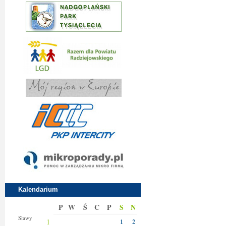
Kalendarium
P
W
Ś
C
P
S
N
Jakuba
Sławy
1
1
2