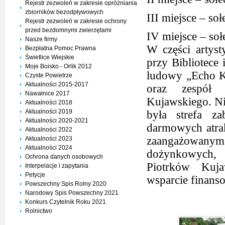
Rejestr zezwoleń w zakresie opróżniania
zbiorników bezodpływowych
III miejsce – soł
Rejestr zezwoleń w zakresie ochrony
przed bezdomnymi zwierzętami
IV miejsce – so
Nasze firmy
W części artysty
Bezpłatna Pomoc Prawna
Świetlice Wiejskie
przy Bibliotece
Moje Boisko - Orlik 2012
ludowy „Echo K
Czyste Powietrze
Aktualności 2015-2017
oraz zespół f
Nawałnice 2017
Kujawskiego. Ni
Aktualności 2018
Aktualności 2019
była strefa z
Aktualności 2020-2021
darmowych atra
Aktualności 2022
zaangażowanym
Aktualności 2023
Aktualności 2024
dożynkowych, 
Ochrona danych osobowych
Piotrków Kuj
Interpelacje i zapytania
Petycje
wsparcie finans
Powszechny Spis Rolny 2020
Narodowy Spis Powszechny 2021
Konkurs Czytelnik Roku 2021
Rolnictwo