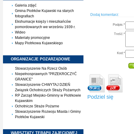
Galeria zdjęć
Gmina Piotrków Kujawski na starych
Dodaj komentarz:
fotografiach
Ekshumacje księży i mieszkańców
Podpis:
*
pomordowanych we wrześniu 1939 r.
Wideo
Treść:
*
Materiały promocyjne
Mapy Piotrkowa Kujawskiego
Kod:
*
ORGANIZACJE
POZARZĄDOWE
Stowarzyszenie Na Rzecz Osób
Niepełnosprawnych "PRZEKROCZYĆ
GRANICE"
Stowarzyszenie CHWYTAJ DZIEŃ
Związek Ochotniczych Straży Pożarnych
RP Zarząd Miejsko-Gminny w Piotrkowie
Podziel się
Kujawskim
Ochotnicze Straże Pożarne
Stowarzyszenie Rozwoju Miasta i Gminy
Piotrków Kujawski
WARSZTATY TERAPII
ZAJĘCIOWEJ