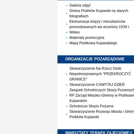
Galeria zdjęć
Gmina Piotrków Kujawski na starych
fotografiach
Ekshumacje księży i mieszkańców
pomordowanych we wrześniu 1939 r.
Wideo
Materiały promocyjne
Mapy Piotrkowa Kujawskiego
ORGANIZACJE
POZARZĄDOWE
Stowarzyszenie Na Rzecz Osób
Niepełnosprawnych "PRZEKROCZYĆ
GRANICE"
Stowarzyszenie CHWYTAJ DZIEŃ
Związek Ochotniczych Straży Pożarnyc
RP Zarząd Miejsko-Gminny w Piotrkowi
Kujawskim
Ochotnicze Straże Pożarne
Stowarzyszenie Rozwoju Miasta i Gmin
Piotrków Kujawski
WARSZTATY TERAPII
ZAJĘCIOWEJ