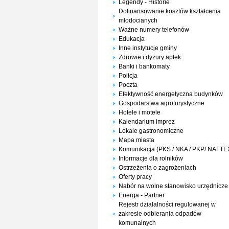
Legendy - Historie
Dofinansowanie kosztów kształcenia
młodocianych
Ważne numery telefonów
Edukacja
Inne instytucje gminy
Zdrowie i dyżury aptek
Banki i bankomaty
Policja
Poczta
Efektywność energetyczna budynków
Gospodarstwa agroturystyczne
Hotele i motele
Kalendarium imprez
Lokale gastronomiczne
Mapa miasta
Komunikacja (PKS / NKA / PKP/ NAFTE
Informacje dla rolników
Ostrzeżenia o zagrożeniach
Oferty pracy
Nabór na wolne stanowisko urzędnicze
Energa - Partner
Rejestr działalności regulowanej w
zakresie odbierania odpadów
komunalnych