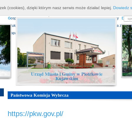
K
ierownictwo
D
ane teleadresowe
K
onta bankowe
N
asze osiagnięcia
R
zek (cookies), dzięki którym nasz serwis może działać lepiej.
Dowiedz s
P
rojekty europejskie
F
undusz Dróg Samorządowych
R
ządowy Fundusz Ro
G
ospodarka nieruchomościami
E
cho Piotrkowa - Informator Lokalny
D
ział
D
ruki do pobrania
N
agrania Obrad Sesji Rady Miejskiej
E
widencja zbiorów
Mapa serwisu
Urząd Miasta i Gminy w Piotrkowie
Kujawskim
-
Państwowa Komisja Wybrcza
https://pkw.gov.pl/