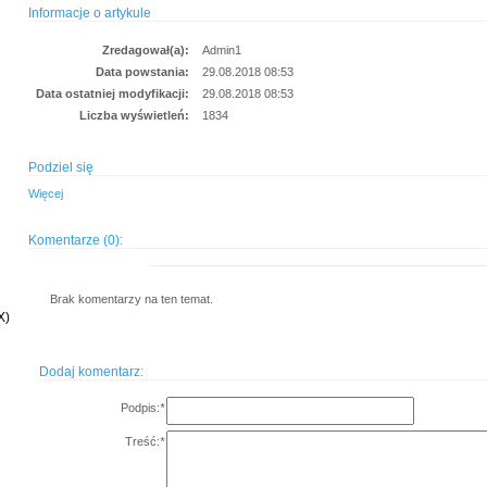
Informacje o artykule
Zredagował(a):
Admin1
Data powstania:
29.08.2018 08:53
Data ostatniej modyfikacji:
29.08.2018 08:53
Liczba wyświetleń:
1834
Podziel się
Więcej
Komentarze (0):
Brak komentarzy na ten temat.
X)
Dodaj komentarz:
Podpis:
*
Treść:
*