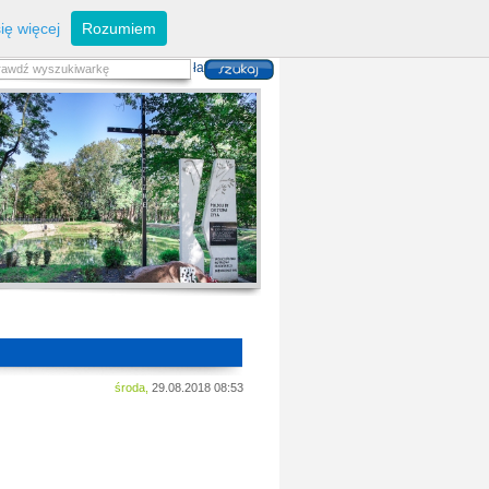
eferaty
Z
arządzanie kryzysowe
I
nwestycje
ię więcej
Rozumiem
zwoju Dróg
P
lan zagospodarowania
alność gospodarcza
P
odatki i opłaty lokalne
 i usług danych przestrzennych
środa,
29.08.2018 08:53