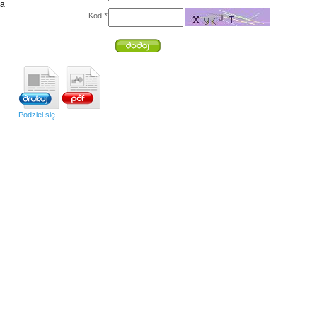
ia
Kod:
*
Podziel się