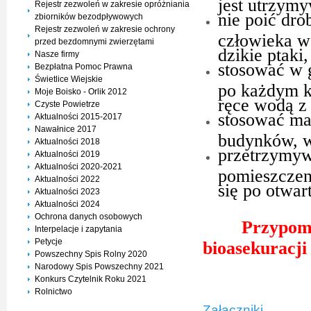
jest utrzym
Rejestr zezwoleń w zakresie opróżniania
nie poić dr
zbiorników bezodpływowych
Rejestr zezwoleń w zakresie ochrony
człowieka w
przed bezdomnymi zwierzętami
dzikie ptaki,
Nasze firmy
stosować w 
Bezpłatna Pomoc Prawna
Świetlice Wiejskie
po każdym k
Moje Boisko - Orlik 2012
ręce wodą z
Czyste Powietrze
stosować ma
Aktualności 2015-2017
Nawałnice 2017
budynków, w
Aktualności 2018
przetrzymyw
Aktualności 2019
Aktualności 2020-2021
pomieszczen
Aktualności 2022
się po otwa
Aktualności 2023
Aktualności 2024
Ochrona danych osobowych
Przypomi
Interpelacje i zapytania
Petycje
bioasekuracji
Powszechny Spis Rolny 2020
Narodowy Spis Powszechny 2021
Konkurs Czytelnik Roku 2021
Rolnictwo
Załączniki