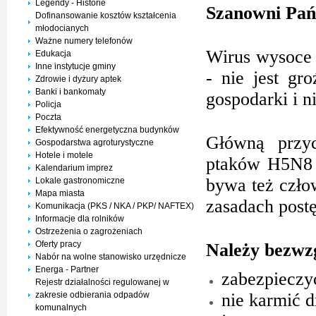
Legendy - Historie
Szanowni Pań
Dofinansowanie kosztów kształcenia
młodocianych
Ważne numery telefonów
Wirus wysoce 
Edukacja
Inne instytucje gminy
- nie jest gr
Zdrowie i dyżury aptek
Banki i bankomaty
gospodarki i 
Policja
Poczta
Efektywność energetyczna budynków
Główną przyc
Gospodarstwa agroturystyczne
Hotele i motele
ptaków H5N8 s
Kalendarium imprez
bywa też czło
Lokale gastronomiczne
Mapa miasta
zasadach post
Komunikacja (PKS / NKA / PKP/ NAFTEX)
Informacje dla rolników
Ostrzeżenia o zagrożeniach
Oferty pracy
Należy bezwzg
Nabór na wolne stanowisko urzędnicze
Energa - Partner
zabezpieczyć
Rejestr działalności regulowanej w
zakresie odbierania odpadów
nie karmić 
komunalnych