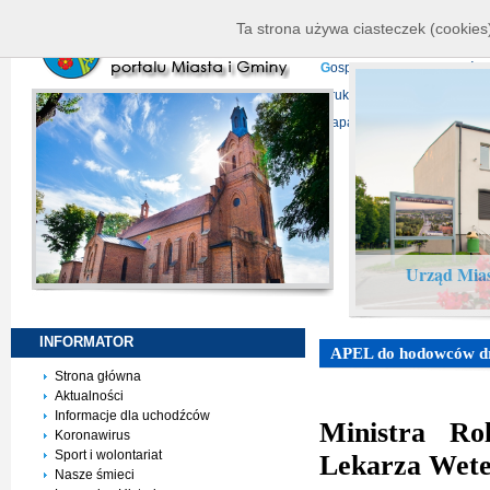
K
ierownictwo
D
ane telead
Ta strona używa ciasteczek (cookies)
P
rojekty europejskie
F
undu
G
ospodarka nieruchomości
D
ruki do pobrania
N
agrani
Mapa serwisu
Urząd Mias
INFORMATOR
APEL do hodowców d
Strona główna
Aktualności
Informacje dla uchodźców
Ministra Ro
Koronawirus
Sport i wolontariat
Lekarza Wete
Nasze śmieci