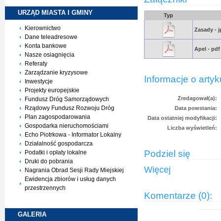
URZĄD MIASTA I
GMINY
Typ
Kierownictwo
Zasady - 
Dane teleadresowe
Konta bankowe
Apel - pdf
Nasze osiagnięcia
Referaty
Zarządzanie kryzysowe
Informacje o artyk
Inwestycje
Projekty europejskie
Zredagował(a):
Fundusz Dróg Samorządowych
Rządowy Fundusz Rozwoju Dróg
Data powstania:
Plan zagospodarowania
Data ostatniej modyfikacji:
Gospodarka nieruchomościami
Liczba wyświetleń:
Echo Piotrkowa - Informator Lokalny
Działalność gospodarcza
Podziel się
Podatki i opłaty lokalne
Druki do pobrania
Więcej
Nagrania Obrad Sesji Rady Miejskiej
Ewidencja zbiorów i usług danych
przestrzennych
Komentarze (0):
GALERIA