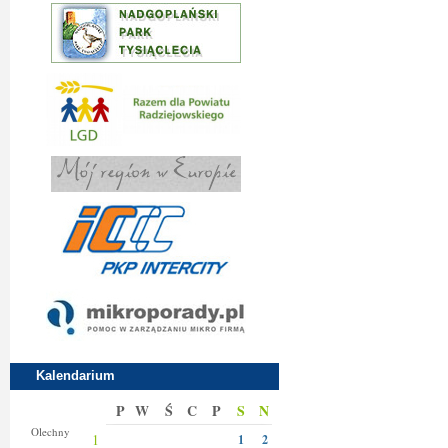
Kalendarium
P
W
Ś
C
P
S
N
Donaty
Olechny
1
1
2