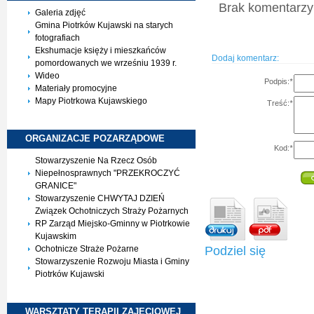
Brak komentarzy 
Galeria zdjęć
Gmina Piotrków Kujawski na starych
fotografiach
Ekshumacje księży i mieszkańców
Dodaj komentarz:
pomordowanych we wrześniu 1939 r.
Wideo
Podpis:
*
Materiały promocyjne
Mapy Piotrkowa Kujawskiego
Treść:
*
ORGANIZACJE
POZARZĄDOWE
Kod:
*
Stowarzyszenie Na Rzecz Osób
Niepełnosprawnych "PRZEKROCZYĆ
GRANICE"
Stowarzyszenie CHWYTAJ DZIEŃ
Związek Ochotniczych Straży Pożarnych
RP Zarząd Miejsko-Gminny w Piotrkowie
Kujawskim
Podziel się
Ochotnicze Straże Pożarne
Stowarzyszenie Rozwoju Miasta i Gminy
Piotrków Kujawski
WARSZTATY TERAPII
ZAJĘCIOWEJ