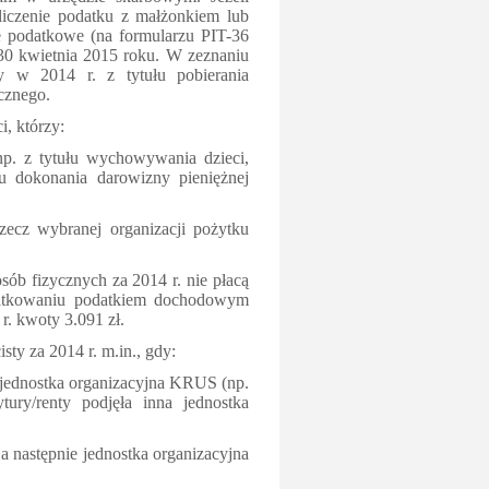
ozliczenie podatku z małżonkiem lub
e podatkowe (na formularzu PIT-36
30 kwietnia 2015 roku. W zeznaniu
ty w 2014 r. z tytułu pobierania
cznego.
, którzy:
np. z tytułu wychowywania dzieci,
łu dokonania darowizny pieniężnej
ecz wybranej organizacji pożytku
b fizycznych za 2014 r. nie płacą
odatkowaniu podatkiem dochodowym
r. kwoty 3.091 zł.
ty za 2014 r. m.in., gdy:
a jednostka organizacyjna KRUS (np.
tury/renty podjęła inna jednostka
a następnie jednostka organizacyjna