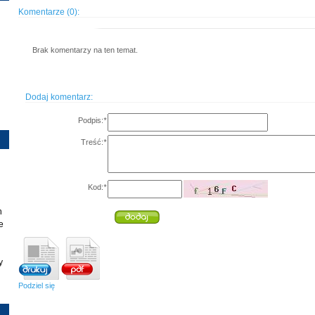
Komentarze (0):
Brak komentarzy na ten temat.
Dodaj komentarz:
Podpis:
*
Treść:
*
Kod:
*
h
e
y
Podziel się