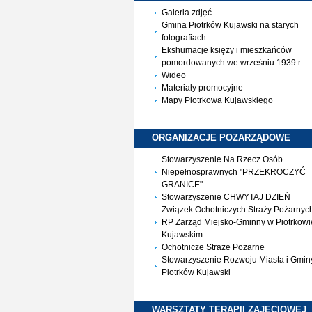
Galeria zdjęć
Gmina Piotrków Kujawski na starych
fotografiach
Ekshumacje księży i mieszkańców
pomordowanych we wrześniu 1939 r.
Wideo
Materiały promocyjne
Mapy Piotrkowa Kujawskiego
ORGANIZACJE
POZARZĄDOWE
Stowarzyszenie Na Rzecz Osób
Niepełnosprawnych "PRZEKROCZYĆ
GRANICE"
Stowarzyszenie CHWYTAJ DZIEŃ
Związek Ochotniczych Straży Pożarnyc
RP Zarząd Miejsko-Gminny w Piotrkowi
Kujawskim
Ochotnicze Straże Pożarne
Stowarzyszenie Rozwoju Miasta i Gmin
Piotrków Kujawski
WARSZTATY TERAPII
ZAJĘCIOWEJ