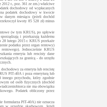
 2012 r., poz. 361 ze zm.) właściwe
 podatek dochodowy od wypłacanych
ki na podatek dochodowy w kwocie
w danym miesiącu (jeżeli dochód
 przekroczył kwoty 85 528 zł) minus
 rentowe (w tym KRUS), po upływie
sporządzają i przekazują każdemu
do 28 lutego 2015 r. KRUS przekaże
zenie podatku przez organ rentowy)
u rentowego). Jednocześnie KRUS
zkania emeryta lub rencisty dane
szkających za granicą - do urzędu
cznych.
dochodowy za emeryta lub rencistę
 KRUS PIT-40A i poza emeryturą lub
ł innego przychodu, który zgodnie
owym od osób fizycznych (dochód
 świadczeniobiorca nie ma obowiązku
kowego. Podatek obliczony przez
e formularza PIT-40A) nie oznacza
sam w urzędzie skarbowym. Jeżeli