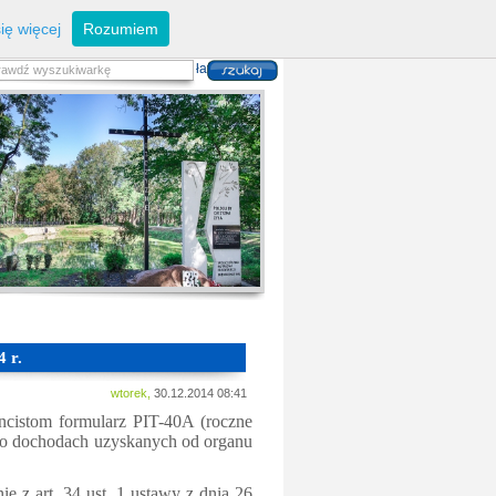
eferaty
Z
arządzanie kryzysowe
I
nwestycje
ię więcej
Rozumiem
zwoju Dróg
P
lan zagospodarowania
alność gospodarcza
P
odatki i opłaty lokalne
 i usług danych przestrzennych
 r.
wtorek,
30.12.2014 08:41
cistom formularz PIT-40A (roczne
ę o dochodach uzyskanych od organu
e z art. 34 ust. 1 ustawy z dnia 26