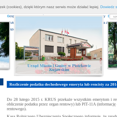
K
ierownictwo
D
ane teleadresowe
K
onta bankowe
N
asze osiagnięcia
R
zek (cookies), dzięki którym nasz serwis może działać lepiej.
Dowiedz s
P
rojekty europejskie
F
undusz Dróg Samorządowych
R
ządowy Fundusz Ro
G
ospodarka nieruchomościami
E
cho Piotrkowa - Informator Lokalny
D
ział
D
ruki do pobrania
N
agrania Obrad Sesji Rady Miejskiej
E
widencja zbiorów
Mapa serwisu
Urząd Miasta i Gminy w Piotrkowie
Kujawskim
-
Rozliczenie podatku dochodowego emeryta lub rencisty za 2014
Do 28 lutego 2015 r. KRUS przekaże wszystkim emerytom i ren
obliczenie podatku przez organ rentowy) lub PIT-11A (informacj
rentowego).
Kasa Rolniczego Ubezpieczenia Społecznego informuje, że zgodni