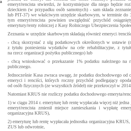
ia
emeryt/rencista stwierdzi, że korzystniejsze dla niego będzie r
dzieckiem (w przypadku osób samotnych) - sam składa zeznani
lub PIT-37) we właściwym urzędzie skarbowym, w terminie do 
tym emeryt/rencista powinien uwzględnić przychód osiągnię
emerytury/renty rolniczej z Kasy Rolniczego Ubezpieczenia Społe
Zeznania w urzędzie skarbowym składają również emeryci /renciści
- chcą skorzystać z ulg podatkowych określonych w ustawie (
z tytułu poniesienia wydatków na cele rehabilitacyjne, z tytu
na rzecz organizacji pożytku publicznego) lub
- chcą wnioskować o przekazanie 1% podatku należnego na rz
publicznego.
Jednocześnie Kasa zwraca uwagę, że podatku dochodowego od osó
emeryci i renciści, których roczny przychód podlegający op
od osób fizycznych (ze wszystkich źródeł) nie przekroczył w 2014 
Natomiast KRUS nie rozliczy podatku dochodowego emeryta/rencis
1) w ciągu 2014 r. emeryturę lub rentę wypłacała więcej niż jedn
emeryt/rencista zmienił miejsce zamieszkania i wypłatę emery
organizacyjna KRUS),
2) emeryturę lub rentę wypłacała jednostka organizacyjna KRUS, 
ZUS lub odwrotnie,