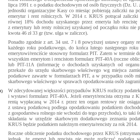
lipca 1991 r. o podatku dochodowym od osób fizycznych (Dz. U. z
jednostki organizacyjne Kasy co miesiąc pobierają zaliczki na
emerytur i rent rolniczych. W 2014 r. KRUS potrącał zalicz
równej 18% dochodu uzyskanego przez emeryta lub rencistę 
z emerytury lub renty rolniczej uzyskanej od początku roku nie
kwota 46 zł 33 gr (tzw. ulga w zaliczce).
Ponadto zgodnie z art. 34 ust. 7 i 8 powyższej ustawy organy
każdego roku podatkowego, do końca lutego następnego roku 
emerytowi/renciście stosowny formularz PIT. Zatem w terminie 
wszystkim emerytom i rencistom formularz PIT-40A (roczne oblic
lub PIT-11A (informację o dochodach uzyskanych od organ
przekaże do urzędu skarbowego właściwego wg miejsca zamies
podatkowe zawarte w formularzach PIT, a w przypadku osób mie
skarbowego właściwego w sprawach opodatkowania osób zagrani
W zdecydowanej większości przypadków KRUS rozliczy podatek 
X)
i wystawi formularz PIT-40A. Jeżeli emeryt/rencista otrzyma z
rentą wypłacaną w 2014 r. przez ten organ rentowy nie osiąga
z ustawą podatkową podlega opodatkowaniu podatkiem dochod
z gospodarstwa rolnego nie wchodzi do tego przychodu), to taki
składania w urzędzie skarbowym dodatkowego zeznania podat
KRUS będzie podatkiem należnym emeryta/rencisty za rok 2014.
Roczne obliczenie podatku dochodowego przez KRUS (otrzymani
jednak, że emeryt lub rencista nie może rozliczyć podatku 