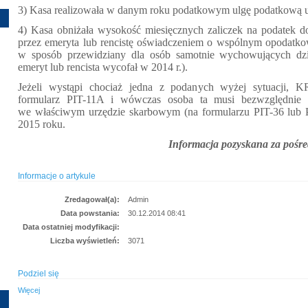
3) Kasa realizowała w danym roku podatkowym ulgę podatkową u
4) Kasa obniżała wysokość miesięcznych zaliczek na podatek
przez emeryta lub rencistę oświadczeniem o wspólnym opodatk
w sposób przewidziany dla osób samotnie wychowujących dzie
emeryt lub rencista wycofał w 2014 r.).
Jeżeli wystąpi chociaż jedna z podanych wyżej sytuacji, K
formularz PIT-11A i wówczas osoba ta musi bezwzględnie 
we właściwym urzędzie skarbowym (na formularzu PIT-36 lub P
2015 roku.
Informacja pozyskana za poś
Informacje o artykule
Zredagował(a):
Admin
Data powstania:
30.12.2014 08:41
Data ostatniej modyfikacji:
Liczba wyświetleń:
3071
Podziel się
Więcej