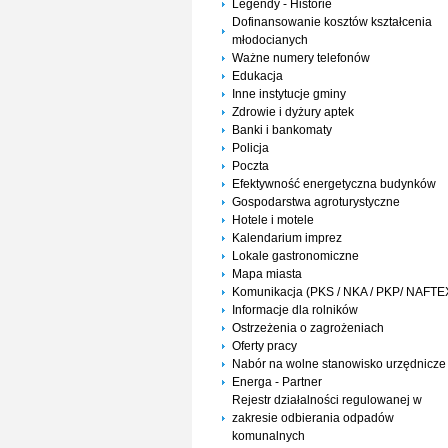
Legendy - Historie
Dofinansowanie kosztów kształcenia
młodocianych
Ważne numery telefonów
Edukacja
Inne instytucje gminy
Zdrowie i dyżury aptek
Banki i bankomaty
Policja
Poczta
Efektywność energetyczna budynków
Gospodarstwa agroturystyczne
Hotele i motele
Kalendarium imprez
Lokale gastronomiczne
Mapa miasta
Komunikacja (PKS / NKA / PKP/ NAFTE
Informacje dla rolników
Ostrzeżenia o zagrożeniach
Oferty pracy
Nabór na wolne stanowisko urzędnicze
Energa - Partner
Rejestr działalności regulowanej w
zakresie odbierania odpadów
komunalnych