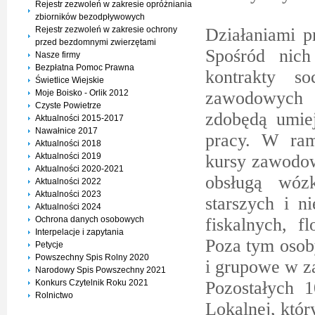
Rejestr zezwoleń w zakresie opróżniania
zbiorników bezodpływowych
Rejestr zezwoleń w zakresie ochrony
Działaniami p
przed bezdomnymi zwierzętami
Spośród nich
Nasze firmy
Bezpłatna Pomoc Prawna
kontrakty so
Świetlice Wiejskie
Moje Boisko - Orlik 2012
zawodowych u
Czyste Powietrze
zdobędą umiej
Aktualności 2015-2017
Nawałnice 2017
pracy. W ram
Aktualności 2018
Aktualności 2019
kursy zawodow
Aktualności 2020-2021
obsługą wóz
Aktualności 2022
Aktualności 2023
starszych i n
Aktualności 2024
Ochrona danych osobowych
fiskalnych, f
Interpelacje i zapytania
Poza tym osob
Petycje
Powszechny Spis Rolny 2020
i grupowe w z
Narodowy Spis Powszechny 2021
Konkurs Czytelnik Roku 2021
Pozostałych 
Rolnictwo
Lokalnej, któ