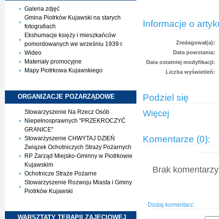
Galeria zdjęć
Gmina Piotrków Kujawski na starych
Informacje o artyk
fotografiach
Ekshumacje księży i mieszkańców
Zredagował(a):
pomordowanych we wrześniu 1939 r.
Wideo
Data powstania:
Materiały promocyjne
Data ostatniej modyfikacji:
Mapy Piotrkowa Kujawskiego
Liczba wyświetleń:
Podziel się
ORGANIZACJE
POZARZĄDOWE
Stowarzyszenie Na Rzecz Osób
Więcej
Niepełnosprawnych "PRZEKROCZYĆ
GRANICE"
Komentarze (0):
Stowarzyszenie CHWYTAJ DZIEŃ
Związek Ochotniczych Straży Pożarnych
RP Zarząd Miejsko-Gminny w Piotrkowie
Kujawskim
Brak komentarzy 
Ochotnicze Straże Pożarne
Stowarzyszenie Rozwoju Miasta i Gminy
Piotrków Kujawski
Dodaj komentarz:
WARSZTATY TERAPII
ZAJĘCIOWEJ