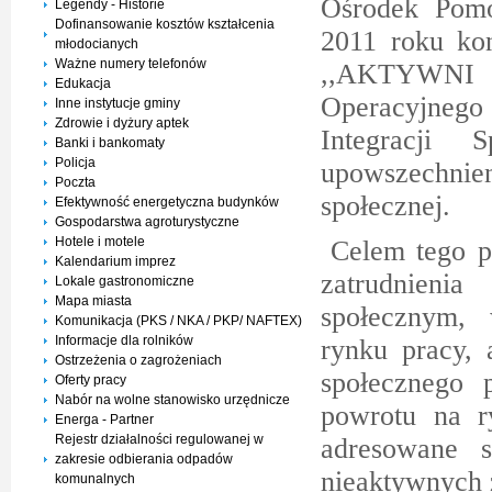
Ośrodek Pomo
Legendy - Historie
Dofinansowanie kosztów kształcenia
2011 roku kon
młodocianych
Ważne numery telefonów
,,AKTYWN
Edukacja
Operacyjnego
Inne instytucje gminy
Zdrowie i dyżury aptek
Integracji 
Banki i bankomaty
Policja
upowszechnien
Poczta
społecznej.
Efektywność energetyczna budynków
Gospodarstwa agroturystyczne
Hotele i motele
Celem tego p
Kalendarium imprez
zatrudnien
Lokale gastronomiczne
Mapa miasta
społecznym,
Komunikacja (PKS / NKA / PKP/ NAFTEX)
Informacje dla rolników
rynku pracy,
Ostrzeżenia o zagrożeniach
społecznego 
Oferty pracy
Nabór na wolne stanowisko urzędnicze
powrotu na r
Energa - Partner
Rejestr działalności regulowanej w
adresowane s
zakresie odbierania odpadów
nieaktywnych 
komunalnych