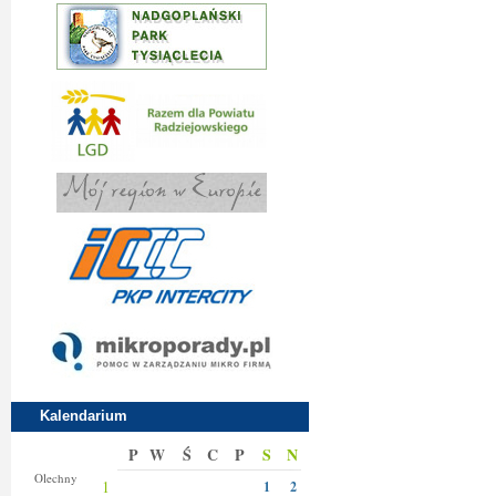
Kalendarium
P
W
Ś
C
P
S
N
Donaty
Olechny
1
1
2