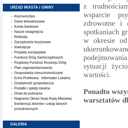
z trudności
URZĄD MIASTA I
GMINY
wsparcie psy
Kierownictwo
zdrowotne i 
Dane teleadresowe
Konta bankowe
spotkaniach g
Nasze osiagnięcia
Referaty
w okresie od
Zarządzanie kryzysowe
ukierunkowa
Inwestycje
Projekty europejskie
podejmowania
Fundusz Dróg Samorządowych
Rządowy Fundusz Rozwoju Dróg
sytuacji życ
Plan zagospodarowania
wartości.
Gospodarka nieruchomościami
Echo Piotrkowa - Informator Lokalny
Działalność gospodarcza
Podatki i opłaty lokalne
Ponadto wszys
Druki do pobrania
warsztatów db
Nagrania Obrad Sesji Rady Miejskiej
Ewidencja zbiorów i usług danych
przestrzennych
Z
GALERIA