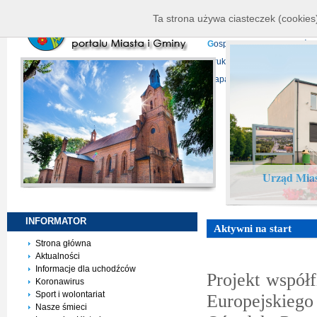
K
ierownictwo
D
ane telead
Ta strona używa ciasteczek (cookies)
P
rojekty europejskie
F
undu
G
ospodarka nieruchomości
D
ruki do pobrania
N
agrani
Mapa serwisu
Urząd Mias
INFORMATOR
Aktywni na start
Strona główna
Aktualności
Informacje dla uchodźców
Projekt współ
Koronawirus
Sport i wolontariat
Europejskie
Nasze śmieci