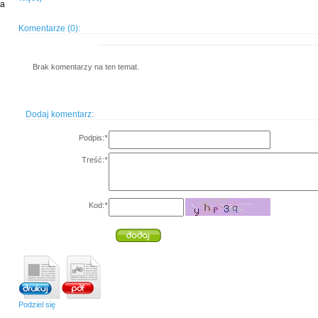
ia
Komentarze (0):
Brak komentarzy na ten temat.
Dodaj komentarz:
Podpis:
*
Treść:
*
Kod:
*
Podziel się