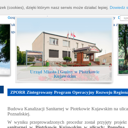
K
ierownictwo
D
ane teleadresowe
K
onta bankowe
N
asze osiagnięcia
R
zek (cookies), dzięki którym nasz serwis może działać lepiej.
Dowiedz s
P
rojekty europejskie
F
undusz Dróg Samorządowych
R
ządowy Fundusz Ro
G
ospodarka nieruchomościami
E
cho Piotrkowa - Informator Lokalny
D
ział
D
ruki do pobrania
N
agrania Obrad Sesji Rady Miejskiej
E
widencja zbiorów
Mapa serwisu
Urząd Miasta i Gminy w Piotrkowie
Kujawskim
-
ZPORR Zintegrowany Program Operacyjny Rozwoju Regiona
Budowa Kanalizacji Sanitarnej w Piotrkowie Kujawskim na ulica
Poznańskiej.
W wyniku przeprowadzonych procedur został przyjęty proje
sanitarnej w Piotrkowie Kujawskim w ulicach: Pogodna,