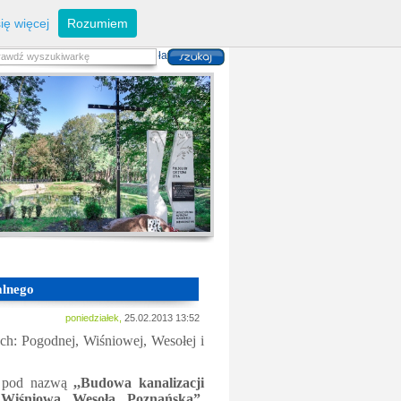
eferaty
Z
arządzanie kryzysowe
I
nwestycje
ię więcej
Rozumiem
zwoju Dróg
P
lan zagospodarowania
alność gospodarcza
P
odatki i opłaty lokalne
 i usług danych przestrzennych
lnego
poniedziałek,
25.02.2013 13:52
ch: Pogodnej, Wiśniowej, Wesołej i
kt pod nazwą
,,Budowa kanalizacji
 Wiśniowa, Wesoła, Poznańska”
,