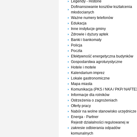
Legendy - Historie
Dofinansowanie kosztów kształcenia
młodocianych
Ważne numery telefonów
Edukacja
Inne instytucje gminy
Zdrowie i dyżury aptek
Banki i bankomaty
Policja
Poczta
Efektywność energetyczna budynków
Gospodarstwa agroturystyczne
Hotele i motele
Kalendarium imprez
Lokale gastronomiczne
Mapa miasta
Komunikacja (PKS / NKA / PKP/ NAFTE
Informacje dla rolników
Ostrzeżenia o zagrożeniach
Oferty pracy
Nabór na wolne stanowisko urzędnicze
Energa - Partner
Rejestr działalności regulowanej w
zakresie odbierania odpadów
komunalnych