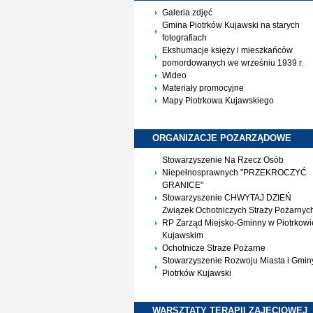
Galeria zdjęć
Gmina Piotrków Kujawski na starych
fotografiach
Ekshumacje księży i mieszkańców
pomordowanych we wrześniu 1939 r.
Wideo
Materiały promocyjne
Mapy Piotrkowa Kujawskiego
ORGANIZACJE
POZARZĄDOWE
Stowarzyszenie Na Rzecz Osób
Niepełnosprawnych "PRZEKROCZYĆ
GRANICE"
Stowarzyszenie CHWYTAJ DZIEŃ
Związek Ochotniczych Straży Pożarnyc
RP Zarząd Miejsko-Gminny w Piotrkowi
Kujawskim
Ochotnicze Straże Pożarne
Stowarzyszenie Rozwoju Miasta i Gmin
Piotrków Kujawski
WARSZTATY TERAPII
ZAJĘCIOWEJ