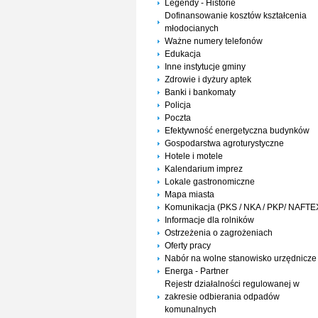
Legendy - Historie
Dofinansowanie kosztów kształcenia
młodocianych
Ważne numery telefonów
Edukacja
Inne instytucje gminy
Zdrowie i dyżury aptek
Banki i bankomaty
Policja
Poczta
Efektywność energetyczna budynków
Gospodarstwa agroturystyczne
Hotele i motele
Kalendarium imprez
Lokale gastronomiczne
Mapa miasta
Komunikacja (PKS / NKA / PKP/ NAFTE
Informacje dla rolników
Ostrzeżenia o zagrożeniach
Oferty pracy
Nabór na wolne stanowisko urzędnicze
Energa - Partner
Rejestr działalności regulowanej w
zakresie odbierania odpadów
komunalnych