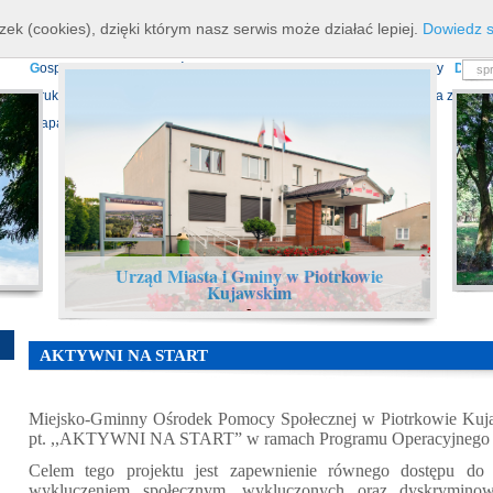
K
ierownictwo
D
ane teleadresowe
K
onta bankowe
N
asze osiagnięcia
R
zek (cookies), dzięki którym nasz serwis może działać lepiej.
Dowiedz s
P
rojekty europejskie
F
undusz Dróg Samorządowych
R
ządowy Fundusz Ro
G
ospodarka nieruchomościami
E
cho Piotrkowa - Informator Lokalny
D
ział
D
ruki do pobrania
N
agrania Obrad Sesji Rady Miejskiej
E
widencja zbiorów
Mapa serwisu
Urząd Miasta i Gminy w Piotrkowie
Kujawskim
-
AKTYWNI NA START
Miejsko-Gminny Ośrodek Pomocy Społecznej w Piotrkowie Kujaw
pt. ,,AKTYWNI NA START” w ramach Programu Operacyjnego K
Celem tego projektu jest zapewnienie równego dostępu do
wykluczeniem społecznym, wykluczonych oraz dyskrymino