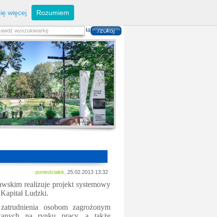
eferaty
Z
arządzanie kryzysowe
I
nwestycje
ię więcej
Rozumiem
zwoju Dróg
P
lan zagospodarowania
alność gospodarcza
P
odatki i opłaty lokalne
 i usług danych przestrzennych
poniedziałek,
25.02.2013 13:32
skim realizuje projekt systemowy
apitał Ludzki
.
 zatrudnienia osobom zagrożonym
wanych na rynku pracy, a także