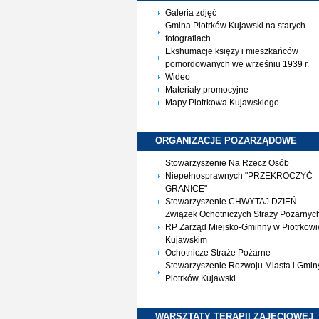
Galeria zdjęć
Gmina Piotrków Kujawski na starych
fotografiach
Ekshumacje księży i mieszkańców
pomordowanych we wrześniu 1939 r.
Wideo
Materiały promocyjne
Mapy Piotrkowa Kujawskiego
ORGANIZACJE
POZARZĄDOWE
Stowarzyszenie Na Rzecz Osób
Niepełnosprawnych "PRZEKROCZYĆ
GRANICE"
Stowarzyszenie CHWYTAJ DZIEŃ
Związek Ochotniczych Straży Pożarnyc
RP Zarząd Miejsko-Gminny w Piotrkowi
Kujawskim
Ochotnicze Straże Pożarne
Stowarzyszenie Rozwoju Miasta i Gmin
Piotrków Kujawski
WARSZTATY TERAPII
ZAJĘCIOWEJ