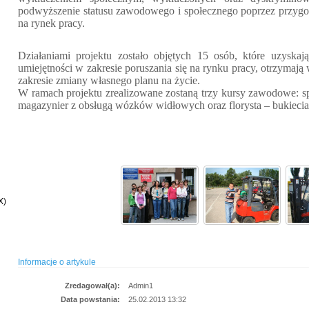
podwyższenie statusu zawodowego i społecznego poprzez przygot
na rynek pracy.
Działaniami projektu zostało objętych 15 osób, które uzyska
umiejętności w zakresie poruszania się na rynku pracy, otrzymaj
zakresie zmiany własnego planu na życie.
W ramach projektu zrealizowane zostaną trzy kursy zawodowe: sp
magazynier z obsługą wózków widłowych oraz florysta – bukiecia
Zespół pr
X)
Informacje o artykule
Zredagował(a):
Admin1
Data powstania:
25.02.2013 13:32