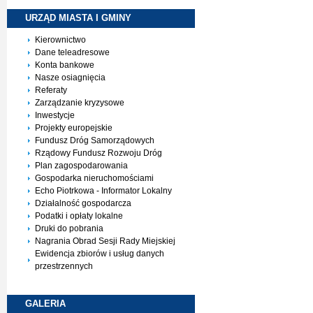
URZĄD MIASTA I
GMINY
Kierownictwo
Dane teleadresowe
Konta bankowe
Nasze osiagnięcia
Referaty
Zarządzanie kryzysowe
Inwestycje
Projekty europejskie
Fundusz Dróg Samorządowych
Rządowy Fundusz Rozwoju Dróg
Plan zagospodarowania
Gospodarka nieruchomościami
Echo Piotrkowa - Informator Lokalny
Działalność gospodarcza
Podatki i opłaty lokalne
Druki do pobrania
Nagrania Obrad Sesji Rady Miejskiej
Ewidencja zbiorów i usług danych
przestrzennych
GALERIA