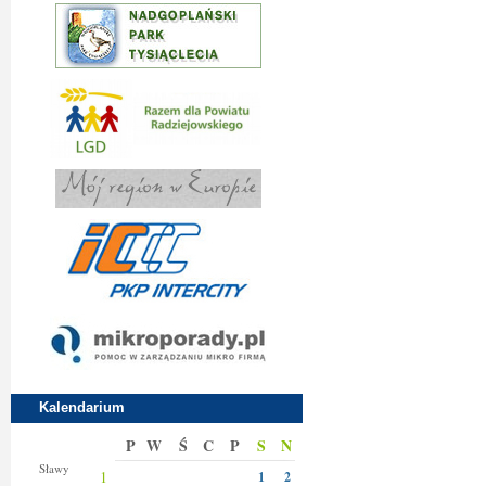
Kalendarium
P
W
Ś
C
P
S
N
Jakuba
Sławy
1
1
2