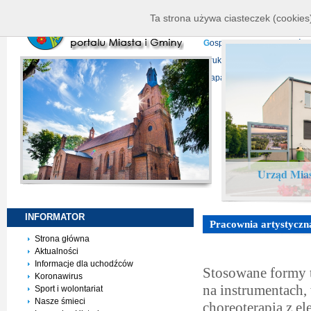
K
ierownictwo
D
ane telead
Ta strona używa ciasteczek (cookies)
P
rojekty europejskie
F
undu
G
ospodarka nieruchomości
D
ruki do pobrania
N
agrani
Mapa serwisu
Urząd Mias
INFORMATOR
Pracownia artystyczn
Strona główna
Aktualności
Informacje dla uchodźców
Stosowane formy t
Koronawirus
na instrumentach, 
Sport i wolontariat
Nasze śmieci
choreoterapia z e