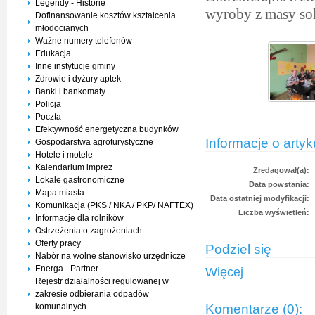
Legendy - Historie
wyroby z masy sol
Dofinansowanie kosztów kształcenia
młodocianych
Ważne numery telefonów
Edukacja
Inne instytucje gminy
Zdrowie i dyżury aptek
Banki i bankomaty
Policja
Poczta
Efektywność energetyczna budynków
Informacje o artyk
Gospodarstwa agroturystyczne
Hotele i motele
Kalendarium imprez
Zredagował(a):
Lokale gastronomiczne
Data powstania:
Mapa miasta
Data ostatniej modyfikacji:
Komunikacja (PKS / NKA / PKP/ NAFTEX)
Liczba wyświetleń:
Informacje dla rolników
Ostrzeżenia o zagrożeniach
Oferty pracy
Podziel się
Nabór na wolne stanowisko urzędnicze
Energa - Partner
Więcej
Rejestr działalności regulowanej w
zakresie odbierania odpadów
Komentarze (0):
komunalnych