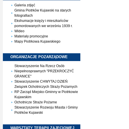
Galeria zdjęć
Gmina Piotrków Kujawski na starych
fotografiach
Ekshumacje księży i mieszkańców
pomordowanych we wrześniu 1939 r.
Wideo
Materiały promocyjne
Mapy Piotrkowa Kujawskiego
ORGANIZACJE
POZARZĄDOWE
Stowarzyszenie Na Rzecz Osób
Niepełnosprawnych "PRZEKROCZYĆ
GRANICE"
Stowarzyszenie CHWYTAJ DZIEŃ
Związek Ochotniczych Straży Pożarnych
RP Zarząd Miejsko-Gminny w Piotrkowie
Kujawskim
Ochotnicze Straże Pożarne
Stowarzyszenie Rozwoju Miasta i Gminy
Piotrków Kujawski
WARSZTATY TERAPII
ZAJĘCIOWEJ