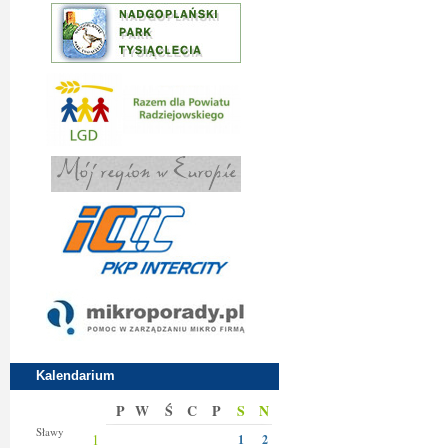
Kalendarium
P
W
Ś
C
P
S
N
Jakuba
Sławy
1
1
2