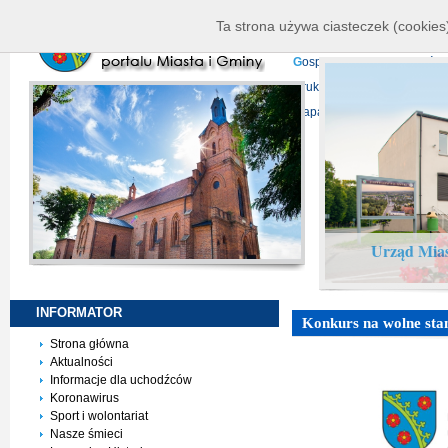
K
ierownictwo
D
ane telead
Ta strona używa ciasteczek (cookies)
P
rojekty europejskie
F
undu
G
ospodarka nieruchomości
D
ruki do pobrania
N
agrani
Mapa serwisu
Urząd Mias
INFORMATOR
Konkurs na wolne sta
Strona główna
Aktualności
Informacje dla uchodźców
Koronawirus
Sport i wolontariat
Nasze śmieci