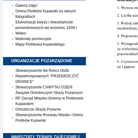
Galeria zdjęć
Gmina Piotrków Kujawski na starych
fotografiach
Ekshumacje księży i mieszkańców
pomordowanych we wrześniu 1939 r.
Wideo
Materiały promocyjne
Mapy Piotrkowa Kujawskiego
ORGANIZACJE
POZARZĄDOWE
Stowarzyszenie Na Rzecz Osób
Niepełnosprawnych "PRZEKROCZYĆ
GRANICE"
Stowarzyszenie CHWYTAJ DZIEŃ
Związek Ochotniczych Straży Pożarnych
RP Zarząd Miejsko-Gminny w Piotrkowie
Kujawskim
Ochotnicze Straże Pożarne
Stowarzyszenie Rozwoju Miasta i Gminy
Piotrków Kujawski
WARSZTATY TERAPII
ZAJĘCIOWEJ