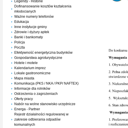
Legendy - Historie
Dofinansowanie kosztów kształcenia
młodocianych
Ważne numery telefonów
Edukacja
Inne instytucje gminy
Zdrowie i dyżury aptek
Banki i bankomaty
Policja
Poczta
Efektywność energetyczna budynków
Gospodarstwa agroturystyczne
Hotele i motele
Kalendarium imprez
Lokale gastronomiczne
Mapa miasta
Komunikacja (PKS / NKA / PKP/ NAFTEX)
Informacje dla rolników
Ostrzeżenia o zagrożeniach
Oferty pracy
Nabór na wolne stanowisko urzędnicze
Energa - Partner
Rejestr działalności regulowanej w
zakresie odbierania odpadów
komunalnych