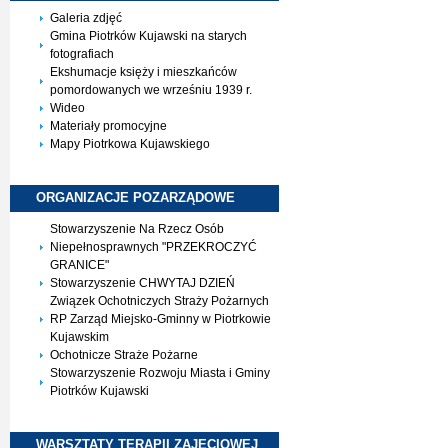
Galeria zdjęć
Gmina Piotrków Kujawski na starych
fotografiach
Ekshumacje księży i mieszkańców
pomordowanych we wrześniu 1939 r.
Wideo
Materiały promocyjne
Mapy Piotrkowa Kujawskiego
ORGANIZACJE
POZARZĄDOWE
Stowarzyszenie Na Rzecz Osób
Niepełnosprawnych "PRZEKROCZYĆ
GRANICE"
Stowarzyszenie CHWYTAJ DZIEŃ
Związek Ochotniczych Straży Pożarnych
RP Zarząd Miejsko-Gminny w Piotrkowie
Kujawskim
Ochotnicze Straże Pożarne
Stowarzyszenie Rozwoju Miasta i Gminy
Piotrków Kujawski
WARSZTATY TERAPII
ZAJĘCIOWEJ