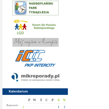
Kalendarium
P
W
Ś
C
P
S
N
Izy
Rajmunda
1
1
2