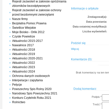
Rejestr zezwoleń w zakresie opróżniania
zbiorników bezodpływowych
Informacje o artykule
Rejestr zezwoleń w zakresie ochrony
przed bezdomnymi zwierzętami
Zredagował(a):
Nasze firmy
Data powstania:
Bezpłatna Pomoc Prawna
Data ostatniej modyfikacji:
Świetlice Wiejskie
Liczba wyświetleń:
Moje Boisko - Orlik 2012
Czyste Powietrze
Aktualności 2015-2017
Podziel się
Nawałnice 2017
Więcej
Aktualności 2018
Aktualności 2019
Aktualności 2020-2021
Komentarze (0):
Aktualności 2022
Aktualności 2023
Aktualności 2024
Brak komentarzy na ten tem
Ochrona danych osobowych
Interpelacje i zapytania
Petycje
Dodaj komentarz:
Powszechny Spis Rolny 2020
Narodowy Spis Powszechny 2021
Podpis:
*
Konkurs Czytelnik Roku 2021
Rolnictwo
Treść:
*