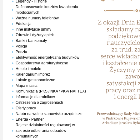
Legendy - Historie
Dofinansowanie kosztów kształcenia
młodocianych
Ważne numery telefonów
Edukacja
Inne instytucje gminy
Zdrowie i dyżury aptek
Banki i bankomaty
Policja
Poczta
Efektywność energetyczna budynków
Gospodarstwa agroturystyczne
Hotele i motele
Kalendarium imprez
Lokale gastronomiczne
Mapa miasta
Komunikacja (PKS / NKA / PKP/ NAFTEX)
Informacje dla rolników
Ostrzeżenia o zagrożeniach
Oferty pracy
Nabór na wolne stanowisko urzędnicze
Energa - Partner
Rejestr działalności regulowanej w
zakresie odbierania odpadów
komunalnych