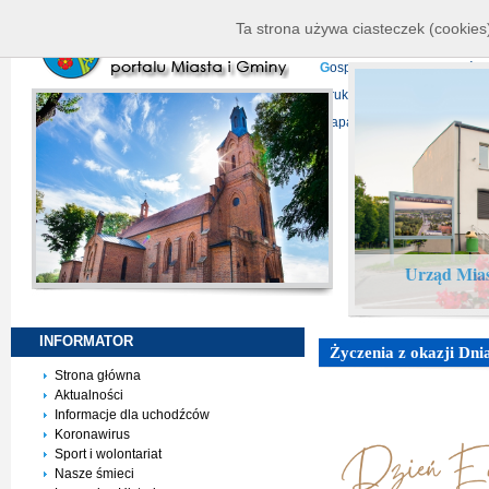
K
ierownictwo
D
ane telead
Ta strona używa ciasteczek (cookies)
P
rojekty europejskie
F
undu
G
ospodarka nieruchomości
D
ruki do pobrania
N
agrani
Mapa serwisu
Urząd Mias
INFORMATOR
Życzenia z okazji Dn
Strona główna
Aktualności
Informacje dla uchodźców
Koronawirus
Sport i wolontariat
Nasze śmieci