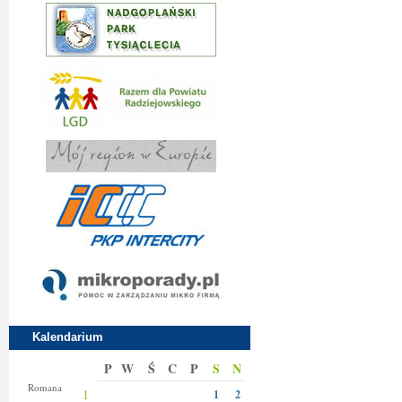
Kalendarium
P
W
Ś
C
P
S
N
Klary
Romana
1
1
2