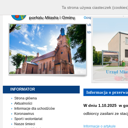
K
ierownictwo
D
ane telead
Ta strona używa ciasteczek (cookies)
P
rojekty europejskie
F
undu
G
ospodarka nieruchomości
D
ruki do pobrania
N
agrani
Mapa serwisu
Urząd Mias
INFORMATOR
Informacja o przerwac
Strona główna
Aktualności
W dniu 1.10.2025 w god
Informacje dla uchodźców
odbiorcy zasilani ze s
Koronawirus
Sport i wolontariat
Nasze śmieci
Informacje o artykule