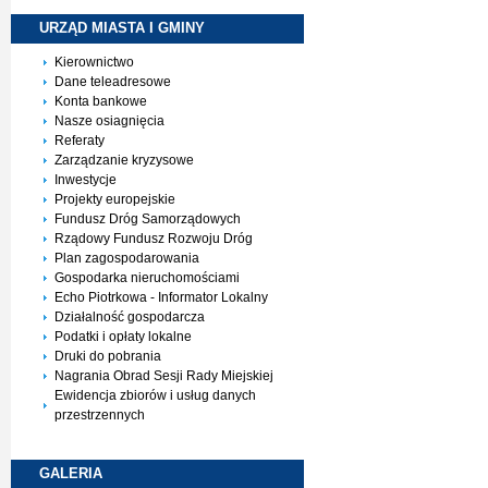
URZĄD MIASTA I
GMINY
Kierownictwo
Dane teleadresowe
Konta bankowe
Nasze osiagnięcia
Referaty
Zarządzanie kryzysowe
Inwestycje
Projekty europejskie
Fundusz Dróg Samorządowych
Rządowy Fundusz Rozwoju Dróg
Plan zagospodarowania
Gospodarka nieruchomościami
Echo Piotrkowa - Informator Lokalny
Działalność gospodarcza
Podatki i opłaty lokalne
Druki do pobrania
Nagrania Obrad Sesji Rady Miejskiej
Ewidencja zbiorów i usług danych
przestrzennych
GALERIA