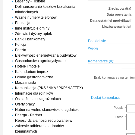
Legendy - Historie
Dofinansowanie kosztów kształcenia
Zredagował(a):
młodocianych
Data powstania:
Ważne numery telefonów
Data ostatniej modyfikacji:
Edukacja
Liczba wyświetleń:
Inne instytucje gminy
Zdrowie i dyżury aptek
Banki i bankomaty
Podziel się
Policja
Więcej
Poczta
Efektywność energetyczna budynków
Gospodarstwa agroturystyczne
Komentarze (0):
Hotele i motele
Kalendarium imprez
Lokale gastronomiczne
Brak komentarzy na ten tem
Mapa miasta
Komunikacja (PKS / NKA / PKP/ NAFTEX)
Informacje dla rolników
Dodaj komentarz:
Ostrzeżenia o zagrożeniach
Oferty pracy
Podpis:
*
Nabór na wolne stanowisko urzędnicze
Energa - Partner
Treść:
*
Rejestr działalności regulowanej w
zakresie odbierania odpadów
komunalnych