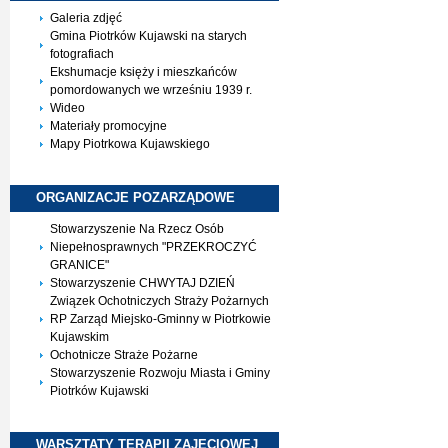
Galeria zdjęć
Gmina Piotrków Kujawski na starych
fotografiach
Ekshumacje księży i mieszkańców
pomordowanych we wrześniu 1939 r.
Wideo
Materiały promocyjne
Mapy Piotrkowa Kujawskiego
ORGANIZACJE
POZARZĄDOWE
Stowarzyszenie Na Rzecz Osób
Niepełnosprawnych "PRZEKROCZYĆ
GRANICE"
Stowarzyszenie CHWYTAJ DZIEŃ
Związek Ochotniczych Straży Pożarnych
RP Zarząd Miejsko-Gminny w Piotrkowie
Kujawskim
Ochotnicze Straże Pożarne
Stowarzyszenie Rozwoju Miasta i Gminy
Piotrków Kujawski
WARSZTATY TERAPII
ZAJĘCIOWEJ