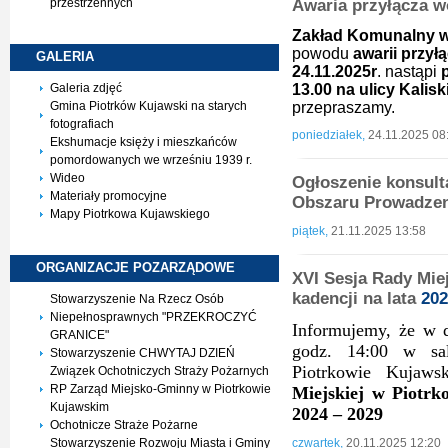
Awaria przyłącza w
przestrzennych
Zakład Komunalny w
powodu
awarii przy
GALERIA
24.11.2025r
. nastąpi
13.00 na ulicy Kaliski
Galeria zdjęć
przepraszamy.
Gmina Piotrków Kujawski na starych
fotografiach
poniedziałek,
24.11.2025 08
Ekshumacje księży i mieszkańców
pomordowanych we wrześniu 1939 r.
Wideo
Ogłoszenie konsulta
Materiały promocyjne
Obszaru Prowadzeni
Mapy Piotrkowa Kujawskiego
piątek,
21.11.2025 13:58
ORGANIZACJE
POZARZĄDOWE
XVI Sesja Rady Mie
kadencji na lata
202
Stowarzyszenie Na Rzecz Osób
Niepełnosprawnych "PRZEKROCZYĆ
Informujemy, że w d
GRANICE"
godz. 14:00 w sal
Stowarzyszenie CHWYTAJ DZIEŃ
Piotrkowie Kujaw
Związek Ochotniczych Straży Pożarnych
RP Zarząd Miejsko-Gminny w Piotrkowie
Miejskiej w Piotrk
Kujawskim
2024 – 2029
Ochotnicze Straże Pożarne
czwartek,
20.11.2025 12:20
Stowarzyszenie Rozwoju Miasta i Gminy