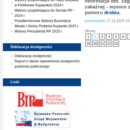
Wybory uzupełniające do Rady Miejskiej
Informacja dot. za
w Piotrkowie Kujawskim 2024 r.
zakaźnej - wysoce 
Wybory uzupełniające do Senatu RP -
pomoru
drobiu.
2024 r.
poniedziałek,
17.11.2025 14
Przedterminowe Wybory Burmistrza
Miasta i Gminy Piotrków Kujawski 2025 r.
Strona:
Wybory Prezydenta RP 2025 r.
1
2
3
4
5
6
19
20
21
22
23
Deklaracja
dostępności
Deklaracja dostępności
Raport o stanie zapewnienia dostępności
podmiotu publicznego
Linki