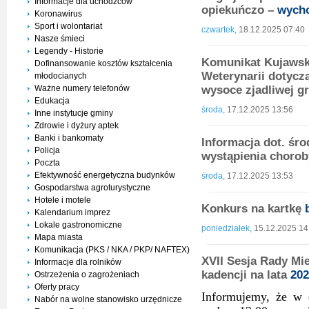
Informacje dla uchodźców
opiekuńczo –
wych
Koronawirus
Sport i wolontariat
czwartek,
18.12.2025 07:40
Nasze śmieci
Legendy - Historie
Komunikat Kujawsk
Dofinansowanie kosztów kształcenia
Weterynarii dotyc
młodocianych
Ważne numery telefonów
wysoce zjadliwej g
Edukacja
środa,
17.12.2025 13:56
Inne instytucje gminy
Zdrowie i dyżury aptek
Banki i bankomaty
Informacja dot. ś
Policja
wystąpienia chorob
Poczta
Efektywność energetyczna budynków
środa,
17.12.2025 13:53
Gospodarstwa agroturystyczne
Hotele i motele
Konkurs na kartkę
Kalendarium imprez
Lokale gastronomiczne
poniedziałek,
15.12.2025 14
Mapa miasta
Komunikacja (PKS / NKA / PKP/ NAFTEX)
XVII Sesja Rady Mi
Informacje dla rolników
kadencji na lata
202
Ostrzeżenia o zagrożeniach
Oferty pracy
Informujemy, że w 
Nabór na wolne stanowisko urzędnicze