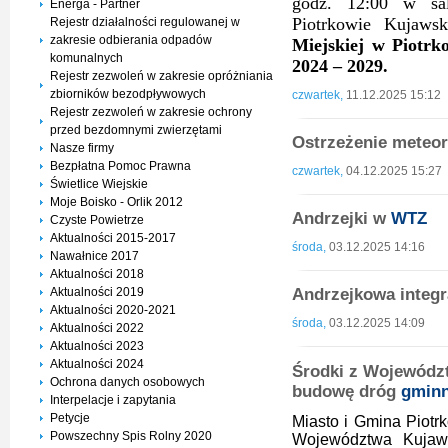
godz. 12:00 w sal
Energa - Partner
Piotrkowie Kujaws
Rejestr działalności regulowanej w
zakresie odbierania odpadów
Miejskiej w Piotrk
komunalnych
2024 – 2029.
Rejestr zezwoleń w zakresie opróżniania
zbiorników bezodpływowych
czwartek,
11.12.2025 15:12
Rejestr zezwoleń w zakresie ochrony
przed bezdomnymi zwierzętami
Ostrzeżenie meteor
Nasze firmy
Bezpłatna Pomoc Prawna
czwartek,
04.12.2025 15:27
Świetlice Wiejskie
Moje Boisko - Orlik 2012
Andrzejki w
WTZ
Czyste Powietrze
Aktualności 2015-2017
środa,
03.12.2025 14:16
Nawałnice 2017
Aktualności 2018
Aktualności 2019
Andrzejkowa integ
Aktualności 2020-2021
środa,
03.12.2025 14:09
Aktualności 2022
Aktualności 2023
Aktualności 2024
Środki z Wojewódz
Ochrona danych osobowych
budowę dróg
gmin
Interpelacje i zapytania
Petycje
Miasto i Gmina Piotr
Powszechny Spis Rolny 2020
Województwa Kujaws