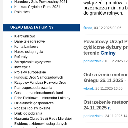
Narodowy Spis Powszechny 2021
wyłączeń gruntów z
Konkurs Czytelnik Roku 2021
przeznacza m.in. na 
Rolnictwo
do gruntów rolnych.
URZĄD MIASTA I
GMINY
środa,
03.12.2025 08:06
Kierownictwo
Powiatowy Urząd Pr
Dane teleadresowe
cykliczne dyżury p
Konta bankowe
Nasze osiagnięcia
terenie
Gminy
Referaty
poniedziałek,
01.12.2025 12
Zarządzanie kryzysowe
Inwestycje
Projekty europejskie
Ostrzeżenie meteor
Fundusz Dróg Samorządowych
śniegu 26.11.2025 -
Rządowy Fundusz Rozwoju Dróg
Plan zagospodarowania
wtorek,
25.11.2025 16:50
Gospodarka nieruchomościami
Echo Piotrkowa - Informator Lokalny
Ostrzeżenie meteo
Działalność gospodarcza
24.11.2025
r.
Podatki i opłaty lokalne
Druki do pobrania
poniedziałek,
24.11.2025 14
Nagrania Obrad Sesji Rady Miejskiej
Ewidencja zbiorów i usług danych