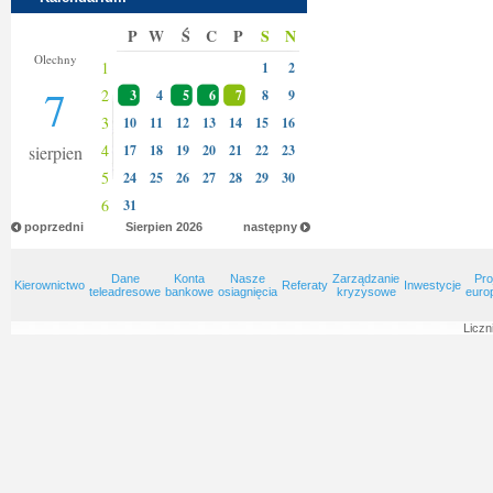
P
W
Ś
C
P
S
N
Donaty
Olechny
1
1
2
7
2
3
4
5
6
7
8
9
3
10
11
12
13
14
15
16
4
sierpien
17
18
19
20
21
22
23
5
24
25
26
27
28
29
30
6
31
poprzedni
Sierpien
2026
następny
Dane
Konta
Nasze
Zarządzanie
Pro
Kierownictwo
Referaty
Inwestycje
teleadresowe
bankowe
osiagnięcia
kryzysowe
euro
Liczn