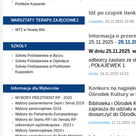
Piotrków Kujawski
Idź po czujnik tlen
WARSZTATY TERAPII
ZAJĘCIOWEJ
czwartek,
20.11.2025 10:38
WTZ w Nowej Wsi
Informacja o przerw
25.11.2025 -
28.11.2
SZKOŁY
W dniu 25.11.2025 w 
Szkoła Podstawowa w Byczu
odbiorcy zasilani ze 
Szkoła Podstawowa w Dębołęce
, POŁAJEWEK 1
Szkoła Podstawowa w Piotrkowie
Kujawskim
środa,
19.11.2025 14:22
Konkurs na najpiękn
Informacje dla
Wyborców
Ośrodek Kultury w
WYBORY PREZYDENT RP - 2020
Biblioteka i Ośrodek 
Wybory parlamentarne Sejm i Senat 2019
zaprasza do udziału 
Wybory samorządowe 2018
dostarczyć do Ośrodka
Wybory do Parlamentu Europejskiego
Wybory do Sejmu RP i do Senatu RP
poniedziałek,
17.11.2025 15
referendum ogólnokrajowe - 2023 r.
Wybory Samorządowe 2024 r.