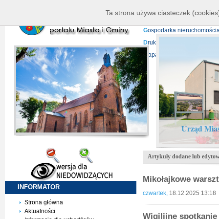
K
ierownictwo
D
ane telead
Ta strona używa ciasteczek (cookies)
P
rojekty europejskie
F
undu
G
ospodarka nieruchomości
D
ruki do pobrania
N
agrani
Mapa serwisu
Urząd Mias
Artykuły dodane lub edyto
Mikołajkowe warsz
INFORMATOR
czwartek,
18.12.2025 13:18
Strona główna
Aktualności
Wigilijne spotkanie