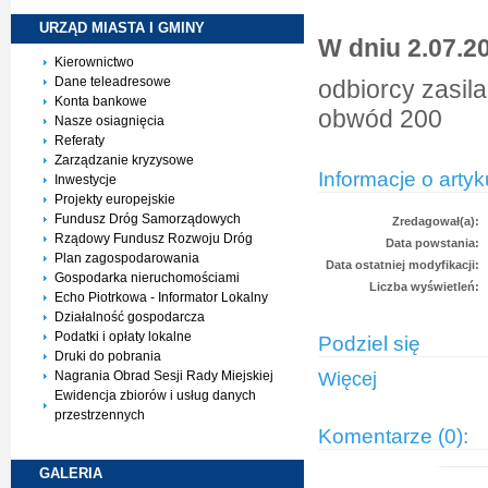
URZĄD MIASTA I
GMINY
W dniu 2.07.20
Kierownictwo
Dane teleadresowe
odbiorcy zasil
Konta bankowe
obwód 200
Nasze osiagnięcia
Referaty
Zarządzanie kryzysowe
Informacje o artyk
Inwestycje
Projekty europejskie
Fundusz Dróg Samorządowych
Zredagował(a):
Rządowy Fundusz Rozwoju Dróg
Data powstania:
Plan zagospodarowania
Data ostatniej modyfikacji:
Gospodarka nieruchomościami
Liczba wyświetleń:
Echo Piotrkowa - Informator Lokalny
Działalność gospodarcza
Podatki i opłaty lokalne
Podziel się
Druki do pobrania
Nagrania Obrad Sesji Rady Miejskiej
Więcej
Ewidencja zbiorów i usług danych
przestrzennych
Komentarze (0):
GALERIA