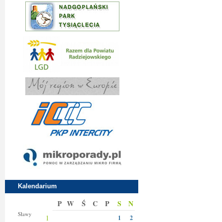
Kalendarium
P
W
Ś
C
P
S
N
Jakuba
Sławy
1
1
2