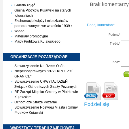
Brak komentarzy 
Galeria zdjęć
Gmina Piotrków Kujawski na starych
fotografiach
Ekshumacje księży i mieszkańców
Dodaj komentarz:
pomordowanych we wrześniu 1939 r.
Wideo
Podpis:
*
Materiały promocyjne
Mapy Piotrkowa Kujawskiego
Treść:
*
ORGANIZACJE
POZARZĄDOWE
Kod:
*
Stowarzyszenie Na Rzecz Osób
Niepełnosprawnych "PRZEKROCZYĆ
GRANICE"
Stowarzyszenie CHWYTAJ DZIEŃ
Związek Ochotniczych Straży Pożarnych
RP Zarząd Miejsko-Gminny w Piotrkowie
Kujawskim
Ochotnicze Straże Pożarne
Podziel się
Stowarzyszenie Rozwoju Miasta i Gminy
Piotrków Kujawski
WARSZTATY TERAPII
ZAJĘCIOWEJ