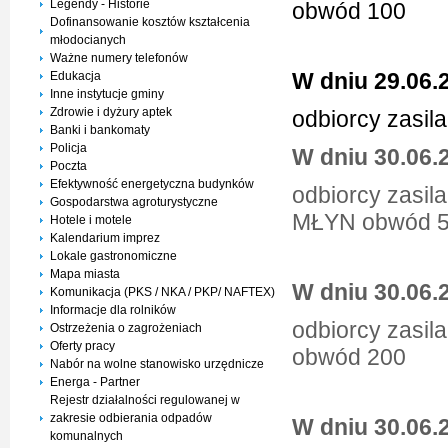
Legendy - Historie
obwód 100
Dofinansowanie kosztów kształcenia
młodocianych
Ważne numery telefonów
W dniu 29.06.2
Edukacja
Inne instytucje gminy
Zdrowie i dyżury aptek
odbiorcy zasil
Banki i bankomaty
Policja
W dniu 30.06.2
Poczta
Efektywność energetyczna budynków
odbiorcy zasil
Gospodarstwa agroturystyczne
MŁYN obwód 
Hotele i motele
Kalendarium imprez
Lokale gastronomiczne
Mapa miasta
W dniu 30.06.2
Komunikacja (PKS / NKA / PKP/ NAFTEX)
Informacje dla rolników
odbiorcy zasil
Ostrzeżenia o zagrożeniach
Oferty pracy
obwód 200
Nabór na wolne stanowisko urzędnicze
Energa - Partner
Rejestr działalności regulowanej w
zakresie odbierania odpadów
W dniu 30.06.
komunalnych