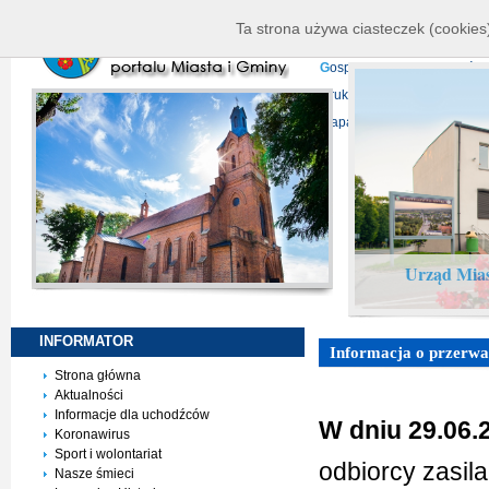
K
ierownictwo
D
ane telead
Ta strona używa ciasteczek (cookies)
P
rojekty europejskie
F
undu
G
ospodarka nieruchomości
D
ruki do pobrania
N
agrani
Mapa serwisu
Urząd Mias
INFORMATOR
Informacja o przerwach
Strona główna
Aktualności
Informacje dla uchodźców
W dniu 29.06.
Koronawirus
Sport i wolontariat
odbiorcy zasil
Nasze śmieci